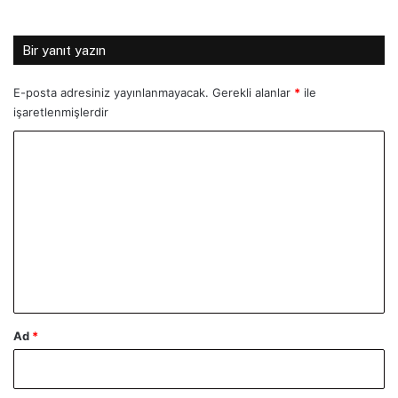
Bir yanıt yazın
E-posta adresiniz yayınlanmayacak.
Gerekli alanlar
*
ile
işaretlenmişlerdir
Y
o
r
u
m
*
Ad
*