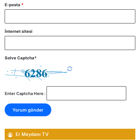
E-posta
*
İnternet sitesi
Solve Captcha*
Enter Captcha Here :
Er Meydanı TV