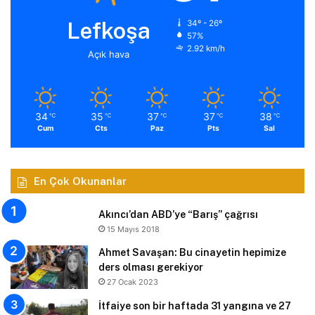
Lefkoşa
34º - 26º
57%
2.92 km/h
Açık hava
34
35
37
37
38
℃
℃
℃
℃
℃
Cum
Cts
Paz
Pts
Sal
En Çok Okunanlar
Akıncı’dan ABD’ye “Barış” çağrısı
15 Mayıs 2018
Ahmet Savaşan: Bu cinayetin hepimize
ders olması gerekiyor
27 Ocak 2023
İtfaiye son bir haftada 31 yangına ve 27