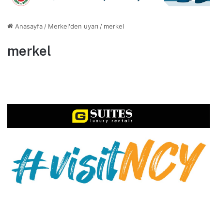
Anasayfa
/
Merkel'den uyarı
/
merkel
merkel