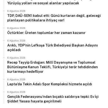
Yürüyüş yolları ve sosyal alanlar yapılacak
6 Ağustos 2026
TDP, DAÜ-SEN’i kabul etti: Günü kurtaran değil, geleceği
planlayan politikalara ihtiyaç var!
6 Ağustos 2026
Öztürkler: Üreten toplumlar her zaman kazanır
6 Ağustos 2026
Arıklı, YDP’nin Lefkoşa Türk Belediyesi Başkan Adayını
açıkladı
6 Ağustos 2026
Recep Tayyip Erdoğan: Millî Dayanışma ve Toplumsal
Bütünleşme Kanun Teklifi, Türkiye’yi terör tehdidinden
kurtarmayı hedefliyor
6 Ağustos 2026
Lapta’da Tekin Adalı Spor Kompleksi hizmete açıldı
6 Ağustos 2026
Gençlik Federasyonu’ndan bıçaklı saldırıya tepki: Ev İçi
Şiddet Yasası hayata geçirilmeli