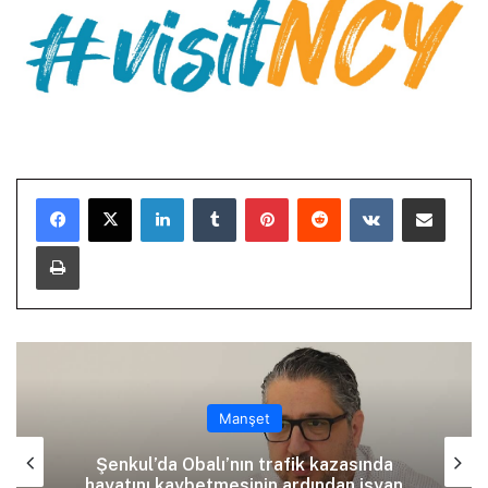
LinkedIn
Tumblr
Pinterest
Reddit
VKontakte
E-Posta ile paylaş
Yazdır
Manşet
Şenkul’da Obalı’nın trafik kazasında
hayatını kaybetmesinin ardından isyan