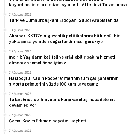
kaybetmesinin ardından isyan etti: Affet bizi Turan amca
7 Ağustos 2026
Türkiye Cumhurbaşkanı Erdoğan, Suudi Arabistan’da
7 Ağustos 2026
Akpınar: KKTC’nin güvenlik politikalarını bütüncül bir
yaklaşımla yeniden değerlendirmesi gerekiyor
7 Ağustos 2026
İncirli: Yaşlıların kaliteli ve erişilebilir bakım hizmeti
alması en temel önceliğimiz
7 Ağustos 2026
Hasipoğlu: Kadın kooperatiflerinin tüm çalışanlarının
sigorta primlerini yüzde 100 karşılayacağız
7 Ağustos 2026
Tatar: Enosis zihniyetine karşı varoluş mücadelemiz
devam ediyor
7 Ağustos 2026
Şemsi Kazım Erkman hayatını kaybetti
7 Ağustos 2026