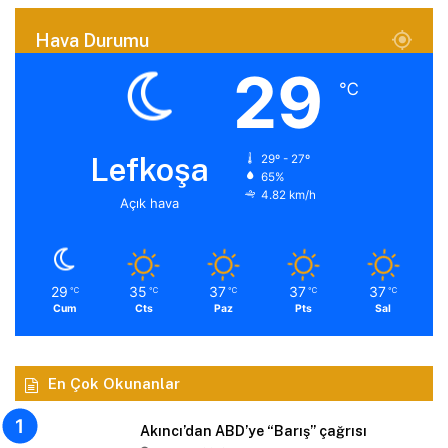
Hava Durumu
29
℃
Lefkoşa
29º - 27º
65%
4.82 km/h
Açık hava
29
35
37
37
37
℃
℃
℃
℃
℃
Cum
Cts
Paz
Pts
Sal
En Çok Okunanlar
Akıncı’dan ABD’ye “Barış” çağrısı