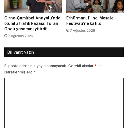
Girne-Çamlıbel Anayolu’nda
Erhürman, 11’inci Meşale
ölümlü trafik kazası: Turan
Festivali’ne katıldı
Obalı yaşamını yitirdi!
7 Ağustos 2026
7 Ağustos 2026
Bir yanıt yazın
E-posta adresiniz yayınlanmayacak.
Gerekli alanlar
*
ile
işaretlenmişlerdir
Y
o
r
u
m
*