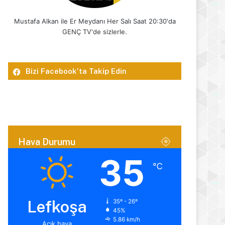
Mustafa Alkan ile Er Meydanı Her Salı Saat 20:30'da
GENÇ TV'de sizlerle.
Bizi Facebook’ta Takip Edin
Hava Durumu
35
℃
Lefkoşa
35º - 26º
45%
5.86 km/h
Açık hava