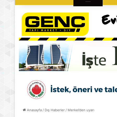
Anasayfa
/
Dış Haberler
/
Merkel’den uyarı