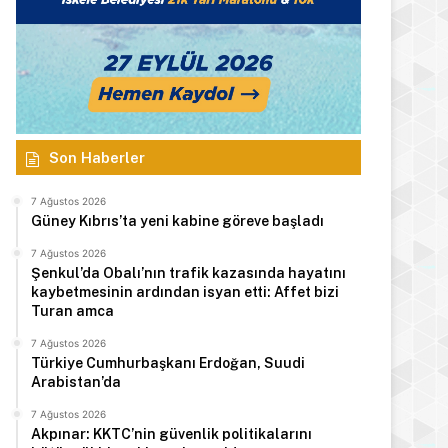
Manşet
7 Ağustos 2026
Türkiye Cumhurbaşkanı E
Arabistan’d
Son Haberler
7 Ağustos 2026
Güney Kıbrıs’ta yeni kabine göreve başladı
7 Ağustos 2026
 2026
7 Ağustos 2026
7 Ağustos 2026
Şenkul’da Obalı’nın trafik kazasında hayatını
kaybetmesinin ardından isyan etti: Affet bizi
Hasipoğlu: Kadın kooperatiflerinin tüm çalışanlarının sigorta primlerini yüzde 100 karşılayacağız
Tatar: Enosis zihniyetine karşı varoluş mücadelemiz devam ediyor
Şemsi Kazım Erkman hayatını kaybetti
Turan amca
7 Ağustos 2026
Türkiye Cumhurbaşkanı Erdoğan, Suudi
Arabistan’da
7 Ağustos 2026
Akpınar: KKTC’nin güvenlik politikalarını