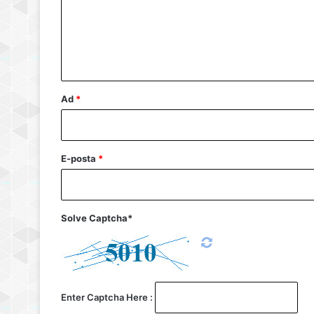
u
m
*
Ad
*
E-posta
*
Solve Captcha*
Enter Captcha Here :