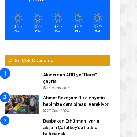
35
35
37
37
37
℃
℃
℃
℃
℃
Cum
Cts
Paz
Pts
Sal
En Çok Okunanlar
Akıncı’dan ABD’ye “Barış”
çağrısı
15 Mayıs 2018
Ahmet Savaşan: Bu cinayetin
hepimize ders olması gerekiyor
27 Ocak 2023
Başbakan Erhürman, yarın
akşam Çatalköy’de halkla
buluşacak