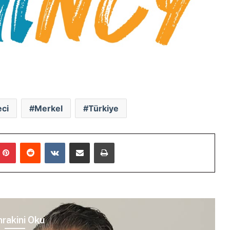
eci
Merkel
Türkiye
mblr
Pinterest
Reddit
VKontakte
E-Posta ile paylaş
Yazdır
rakini Oku