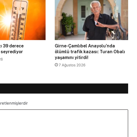
ı 39 derece
Girne-Çamlıbel Anayolu’nda
 seyrediyor
ölümlü trafik kazası: Turan Obalı
yaşamını yitirdi!
26
7 Ağustos 2026
aretlenmişlerdir