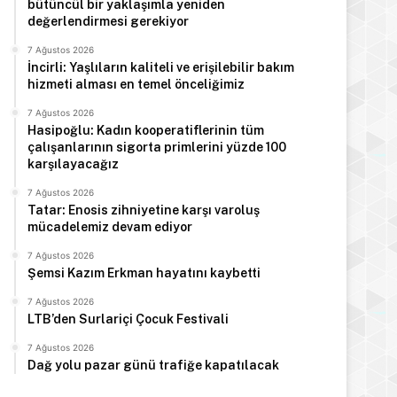
bütüncül bir yaklaşımla yeniden
değerlendirmesi gerekiyor
7 Ağustos 2026
İncirli: Yaşlıların kaliteli ve erişilebilir bakım
hizmeti alması en temel önceliğimiz
7 Ağustos 2026
Hasipoğlu: Kadın kooperatiflerinin tüm
çalışanlarının sigorta primlerini yüzde 100
karşılayacağız
7 Ağustos 2026
Tatar: Enosis zihniyetine karşı varoluş
mücadelemiz devam ediyor
7 Ağustos 2026
Şemsi Kazım Erkman hayatını kaybetti
7 Ağustos 2026
LTB’den Surlariçi Çocuk Festivali
7 Ağustos 2026
Dağ yolu pazar günü trafiğe kapatılacak