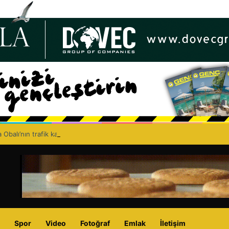
 Obalı’nın trafik kazasında hayatını kaybetmesinin ardından isyan etti: A
Spor
Video
Fotoğraf
Emlak
İletişim