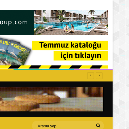
ffet bizi Turan amca
Arama