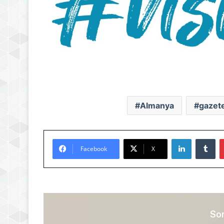
Almanya
gazet
LinkedIn
Tu
Facebook
X
Son