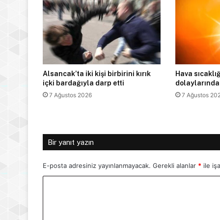
Alsancak’ta iki kişi birbirini kırık
Hava sıcaklığ
içki bardağıyla darp etti
dolaylarında
7 Ağustos 2026
7 Ağustos 20
Bir yanıt yazın
E-posta adresiniz yayınlanmayacak.
Gerekli alanlar
*
ile iş
Y
o
r