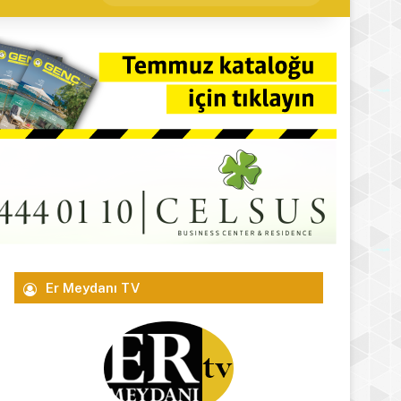
yap
...
Er Meydanı TV