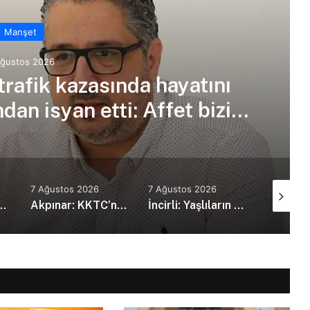
Manşet
Ağustos 2026
trafik kazasında hayatını
an isyan etti: Affet bizi
an amca
7 Ağustos 2026
7 Ağustos 2026
7 Ağustos
kanı Erdoğan, Suudi Arabistan’da
Akpınar: KKTC’nin güvenlik politikalarını bütüncül bir yaklaşımla yeniden değerlendirmesi gerekiyor
İncirli: Yaşlıların kaliteli ve erişilebilir bakım hizmeti alması en temel önceliğimiz