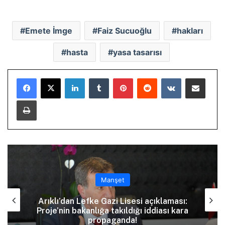
Emete İmge
Faiz Sucuoğlu
hakları
hasta
yasa tasarısı
LinkedIn
Tumblr
Pinterest
Reddit
VKontakte
E-Posta ile paylaş
Yazdır
Manşet
Arıklı’dan Lefke Gazi Lisesi açıklaması:
Proje’nin bakanlığa takıldığı iddiası kara
propaganda!