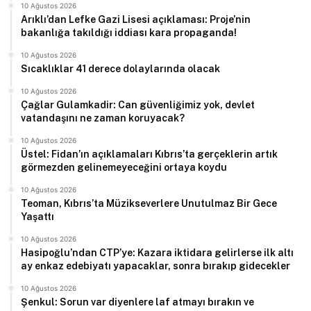
10 Ağustos 2026
Arıklı’dan Lefke Gazi Lisesi açıklaması: Proje’nin
bakanlığa takıldığı iddiası kara propaganda!
10 Ağustos 2026
Sıcaklıklar 41 derece dolaylarında olacak
10 Ağustos 2026
Çağlar Gulamkadir: Can güvenliğimiz yok, devlet
vatandaşını ne zaman koruyacak?
10 Ağustos 2026
Üstel: Fidan’ın açıklamaları Kıbrıs’ta gerçeklerin artık
görmezden gelinemeyeceğini ortaya koydu
10 Ağustos 2026
Teoman, Kıbrıs’ta Müzikseverlere Unutulmaz Bir Gece
Yaşattı
10 Ağustos 2026
Hasipoğlu’ndan CTP’ye: Kazara iktidara gelirlerse ilk altı
ay enkaz edebiyatı yapacaklar, sonra bırakıp gidecekler
10 Ağustos 2026
Şenkul: Sorun var diyenlere laf atmayı bırakın ve