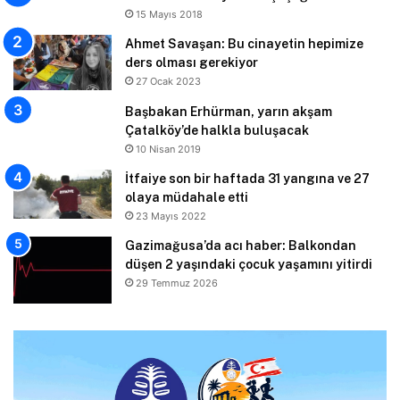
15 Mayıs 2018
Ahmet Savaşan: Bu cinayetin hepimize
ders olması gerekiyor
27 Ocak 2023
Başbakan Erhürman, yarın akşam
Çatalköy’de halkla buluşacak
10 Nisan 2019
İtfaiye son bir haftada 31 yangına ve 27
olaya müdahale etti
23 Mayıs 2022
Gazimağusa’da acı haber: Balkondan
düşen 2 yaşındaki çocuk yaşamını yitirdi
29 Temmuz 2026