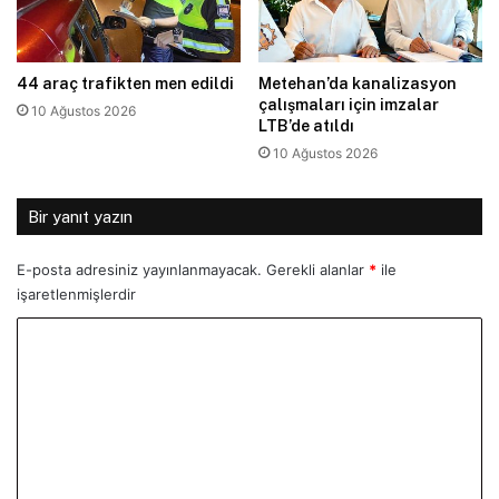
44 araç trafikten men edildi
Metehan’da kanalizasyon
çalışmaları için imzalar
10 Ağustos 2026
LTB’de atıldı
10 Ağustos 2026
Bir yanıt yazın
E-posta adresiniz yayınlanmayacak.
Gerekli alanlar
*
ile
işaretlenmişlerdir
Y
o
r
u
m