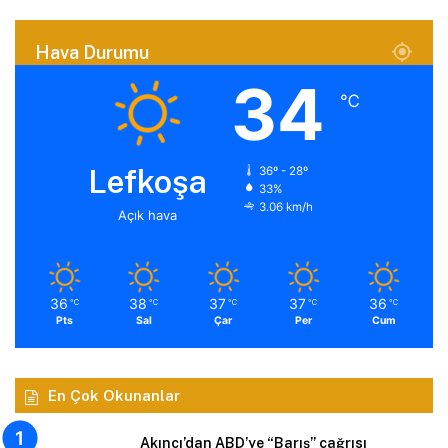
Hava Durumu
34
℃
Lefkoşa
36º - 28º
33%
3.06 km/h
Açık hava
36
38
37
37
36
℃
℃
℃
℃
℃
Pts
Sal
Çar
Per
Cum
En Çok Okunanlar
Akıncı’dan ABD’ye “Barış” çağrısı