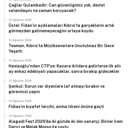
Çağlar Gulamkadir: Can güvenliğimiz yok, devlet
vatandaşını ne zaman koruyacak?
10 Ağustos 2026
Üstel: Fidan’ın açıklamaları Kıbrıs’ta gerçeklerin artık
görmezden gelinemeyeceğini ortaya koydu
10 Ağustos 2026
Teoman, Kıbrıs’ta Müzikseverlere Unutulmaz Bir Gece
Yaşattı
10 Ağustos 2026
Hasipoğlu’ndan CTP’ye: Kazara iktidara gelirlerse ilk altı
ay enkaz edebiyatı yapacaklar, sonra bırakıp gidecekler
10 Ağustos 2026
Şenkul: Sorun var diyenlere laf atmayı bırakın ve
görevinizi yapın
10 Ağustos 2026
Fidias’ın kıyafet tercihi, anma töreni önüne geçti
10 Ağustos 2026
Alagadi Fest 2026’da iki günde iki dev sanatçı: Binler İrem
Derici ve Melek Mosso ile çoştu