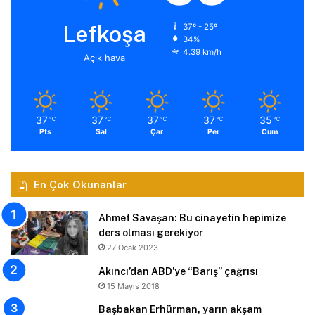
Lefkoşa
37º - 25º
34%
4.39 km/h
Açık hava
37
37
37
37
35
℃
℃
℃
℃
℃
Pts
Sal
Çar
Per
Cum
En Çok Okunanlar
Ahmet Savaşan: Bu cinayetin hepimize
ders olması gerekiyor
27 Ocak 2023
Akıncı’dan ABD’ye “Barış” çağrısı
15 Mayıs 2018
Başbakan Erhürman, yarın akşam