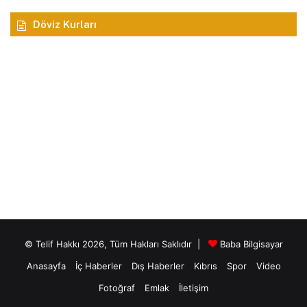
Döviz Kurları
© Telif Hakkı 2026, Tüm Hakları Saklıdır |
Baba Bilgisayar
Anasayfa
İç Haberler
Dış Haberler
Kıbrıs
Spor
Video
Fotoğraf
Emlak
İletişim