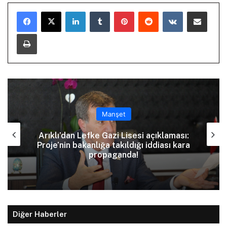
LinkedIn
Tumblr
Pinterest
Reddit
VKontakte
E-Posta ile paylaş
Yazdır
Manşet
Arıklı’dan Lefke Gazi Lisesi açıklaması:
Proje’nin bakanlığa takıldığı iddiası kara
propaganda!
Diğer Haberler