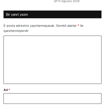
10 Ağustos 2026
Bir yanıt yazın
E-posta adresiniz yayınlanmayacak.
Gerekli alanlar
*
ile
işaretlenmişlerdir
Y
o
r
u
m
*
Ad
*