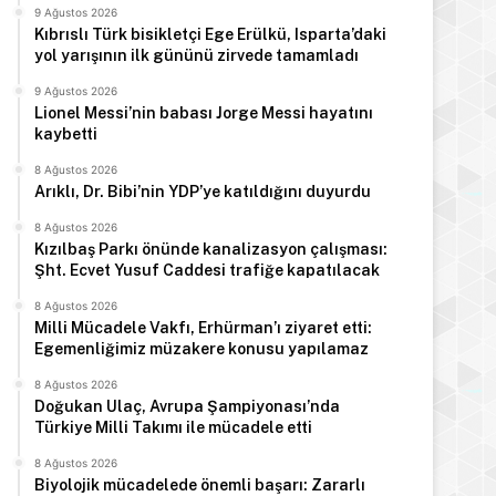
9 Ağustos 2026
Kıbrıslı Türk bisikletçi Ege Erülkü, Isparta’daki
yol yarışının ilk gününü zirvede tamamladı
9 Ağustos 2026
Lionel Messi’nin babası Jorge Messi hayatını
kaybetti
8 Ağustos 2026
Arıklı, Dr. Bibi’nin YDP’ye katıldığını duyurdu
8 Ağustos 2026
Kızılbaş Parkı önünde kanalizasyon çalışması:
Şht. Ecvet Yusuf Caddesi trafiğe kapatılacak
8 Ağustos 2026
Milli Mücadele Vakfı, Erhürman’ı ziyaret etti:
Egemenliğimiz müzakere konusu yapılamaz
8 Ağustos 2026
Doğukan Ulaç, Avrupa Şampiyonası’nda
Türkiye Milli Takımı ile mücadele etti
8 Ağustos 2026
Biyolojik mücadelede önemli başarı: Zararlı