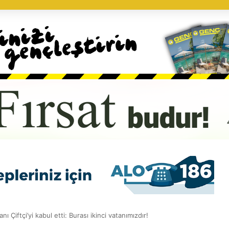
ı Çiftçi’yi kabul etti: Burası ikinci vatanımızdır!