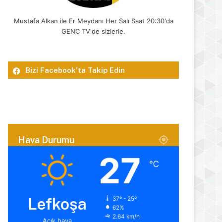
Mustafa Alkan ile Er Meydanı Her Salı Saat 20:30'da
GENÇ TV'de sizlerle.
Bizi Facebook’ta Takip Edin
Hava Durumu
27
℃
Lefkoşa
37º - 25º
62%
2.64 km/h
Açık hava