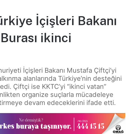
rkiye İçişleri Bakanı
 Burası ikinci
iyeti İçişleri Bakanı Mustafa Çiftçi’yi
lkınma alanlarında Türkiye’nin desteğini
di. Çiftçi ise KKTC’yi “ikinci vatan”
enlikten organize suçlarla mücadeleye
iştirmeye devam edeceklerini ifade etti.