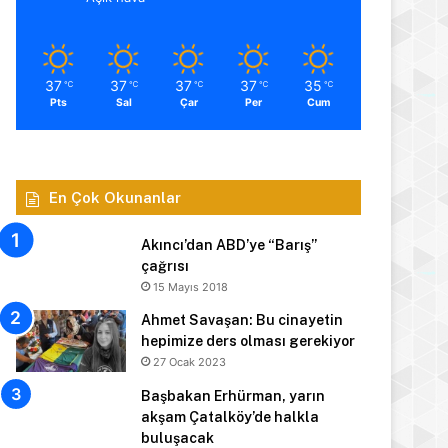
37
37
37
37
35
℃
℃
℃
℃
℃
Pts
Sal
Çar
Per
Cum
En Çok Okunanlar
Akıncı’dan ABD’ye “Barış”
çağrısı
15 Mayıs 2018
Ahmet Savaşan: Bu cinayetin
hepimize ders olması gerekiyor
27 Ocak 2023
Başbakan Erhürman, yarın
akşam Çatalköy’de halkla
buluşacak