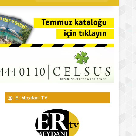
yap
...
Er Meydanı TV