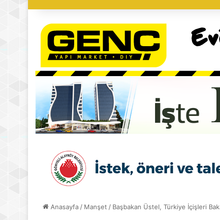
Anasayfa
/
Manşet
/
Başbakan Üstel, Türkiye İçişleri Bakan