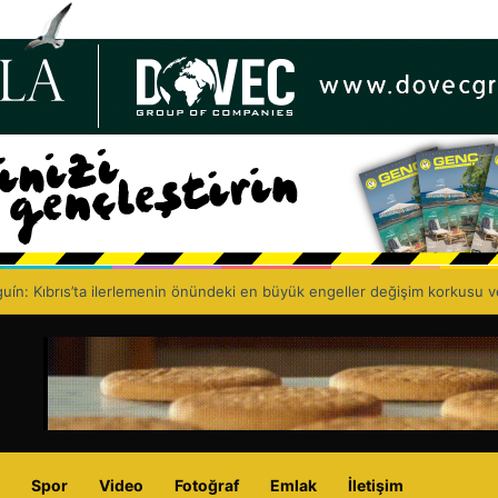
cılar Birliği, 67’nci kuruluş yıl dönümünü kutluyor: Eczacıyı dışlayarak sağ
Spor
Video
Fotoğraf
Emlak
İletişim