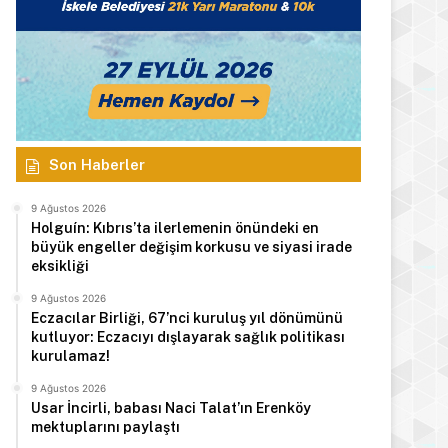
Son Haberler
9 Ağustos 2026
Holguín: Kıbrıs’ta ilerlemenin önündeki en
büyük engeller değişim korkusu ve siyasi irade
eksikliği
9 Ağustos 2026
Eczacılar Birliği, 67’nci kuruluş yıl dönümünü
kutluyor: Eczacıyı dışlayarak sağlık politikası
kurulamaz!
9 Ağustos 2026
Usar İncirli, babası Naci Talat’ın Erenköy
mektuplarını paylaştı