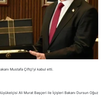
kanı Mustafa Çiftçi’yi kabul etti.
Büyükelçisi Ali Murat Başçeri ile İçişleri Bakanı Dursun Oğuz