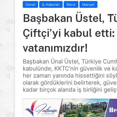
Genel
İç Haberler
Kıbrıs
Manşet
Başbakan Üstel, Tü
Çiftçi’yi kabul etti:
vatanımızdır!
Başbakan Ünal Üstel, Türkiye Cumhur
kabulünde, KKTC’nin güvenlik ve ka
her zaman yanında hissettiğini söyle
olarak gördüklerini belirterek, güv
kadar birçok alanda iş birliğini gel