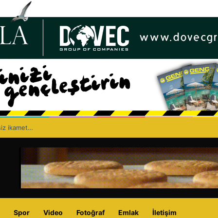
siz ikamet…
Spor
Video
Fotoğraf
Emlak
İletişim