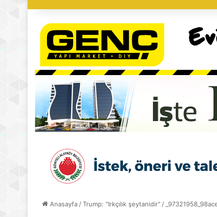
Anasayfa
/
Trump: "Irkçılık şeytanidir"
/
_97321958_98ac