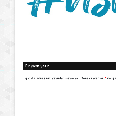
Bir yanıt yazın
E-posta adresiniz yayınlanmayacak.
Gerekli alanlar
*
ile iş
Y
o
r
u