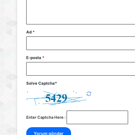
m
*
Ad
*
E-posta
*
Solve Captcha*
Enter Captcha Here :