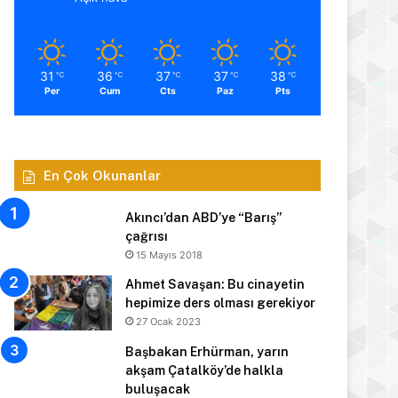
31
36
37
37
38
℃
℃
℃
℃
℃
Per
Cum
Cts
Paz
Pts
En Çok Okunanlar
Akıncı’dan ABD’ye “Barış”
çağrısı
15 Mayıs 2018
Ahmet Savaşan: Bu cinayetin
hepimize ders olması gerekiyor
27 Ocak 2023
Başbakan Erhürman, yarın
akşam Çatalköy’de halkla
buluşacak