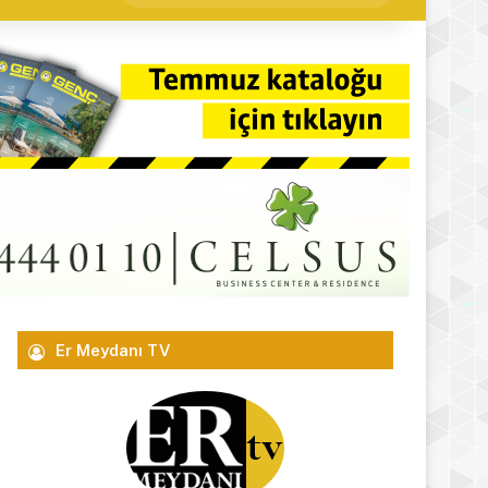
yap
...
Er Meydanı TV