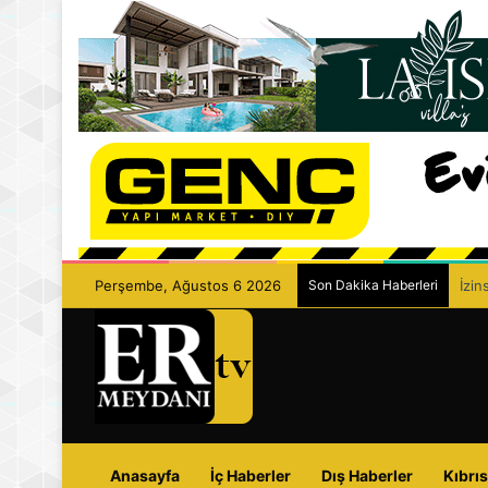
Perşembe, Ağustos 6 2026
Son Dakika Haberleri
İzin
Anasayfa
İç Haberler
Dış Haberler
Kıbrıs