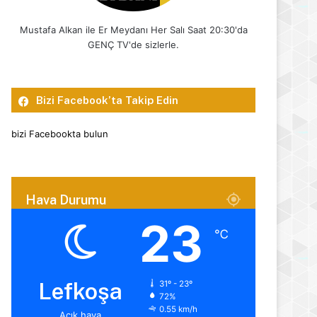
Mustafa Alkan ile Er Meydanı Her Salı Saat 20:30'da
GENÇ TV'de sizlerle.
Bizi Facebook’ta Takip Edin
bizi Facebookta bulun
Hava Durumu
23
℃
Lefkoşa
31º - 23º
72%
0.55 km/h
Açık hava