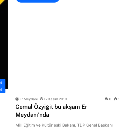
et
et
Er Meydanı
12 Kasım 2019
0
1
Cemal Özyiğit bu akşam Er
Meydanı’nda
Milli Eğitim ve Kültür eski Bakanı, TDP Genel Başkanı