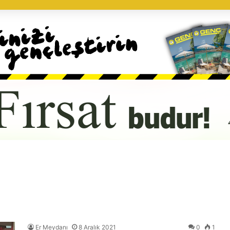
Er Meydanı
8 Aralık 2021
0
1