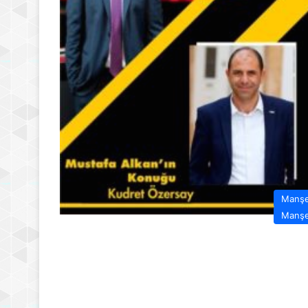
Manş
Manş