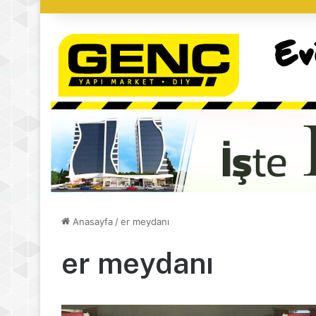
Anasayfa
/
er meydanı
er meydanı