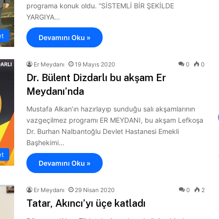
programa konuk oldu. “SİSTEMLİ BİR ŞEKİLDE
YARGIYA…
et
Devamını Oku »
Er Meydanı
19 Mayıs 2020
0
0
Dr. Bülent Dizdarlı bu akşam Er
Meydanı’nda
Mustafa Alkan’ın hazırlayıp sunduğu salı akşamlarının
vazgeçilmez programı ER MEYDANI, bu akşam Lefkoşa
Dr. Burhan Nalbantoğlu Devlet Hastanesi Emekli
Başhekimi…
et
Devamını Oku »
Er Meydanı
29 Nisan 2020
0
2
Tatar, Akıncı’yı üçe katladı