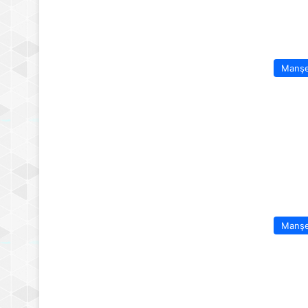
Manş
Manş