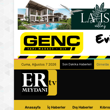
Cuma, Ağustos 7 2026
Son Dakika Haberleri
Girne’de 
Anasayfa
İç Haberler
Dış Haberler
Kıbrıs