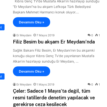
Kıbrıs Genç TV’de Mustafa Alkan’ın hazırlayıp sunduğu
“Er Meydanı”na bu akşam Lefkoşa Türk Belediyesi
Başkanı Mehmet Harmancı konuk oluyor.…
Devamını Oku »
et
Er Meydanı
7 Mayıs 2019
0
1
Filiz Besim bu akşam Er Meydanı’nda
Sağlık Bakanı Filiz Besim, Er Meydanı’nın bu akşamki
konuğu oluyor Kıbrıs Genç Tv’de yayınlanan Mustafa
Alkan’ın hazırlayıp sunduğu Er Meydanı, …
Devamını Oku »
el
Er Meydanı
1 Mayıs 2019
0
1
Çeler: Sadece 1 Mayıs’ta değil, tüm
resmi tatillerde denetim yapılacak ve
gerekirse ceza kesilecek