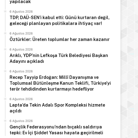
yapılacak
6 Ağustos 2026
TDP, DAÜ-SEN’i kabul etti: Günü kurtaran değil,
geleceği planlayan politikalara ihtiyaç var!
6 Ağustos 2026
Öztürkler: Üreten toplumlar her zaman kazanır
6 Ağustos 2026
Arıklı, YDP’nin Lefkoşa Türk Belediyesi Başkan
Adayını açıkladı
6 Ağustos 2026
Recep Tayyip Erdoğan: Millî Dayanışma ve
Toplumsal Bütünleşme Kanun Teklifi, Türkiye’yi
terör tehdidinden kurtarmayı hedefliyor
6 Ağustos 2026
Lapta’da Tekin Adalı Spor Kompleksi hizmete
açıldı
6 Ağustos 2026
Gençlik Federasyonu’ndan bıçaklı saldırıya
tepki: Ev İçi Şiddet Yasası hayata geçirilmeli