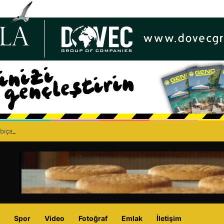
bıçaklı kavga can aldı: 40 yaşındaki adam yaşamını yitirdi
Spor
Video
Fotoğraf
Emlak
İletişim