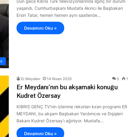
Dün gece Kıbrıs Türk televizyonlarında ilginç bir durum
yaşandı. Cumhurbaşkanı Mustafa Akıncı ile Başbakan
Ersin Tatar, hemen hemen aynı saatlerde…
Devamını Oku »
et
Er Meydanı
14 Nisan 2020
0
1
Er Meydanı’nın bu akşamaki konuğu
Kudret Özersay
KIBRIS GENÇ TV’nin izlenme rekorları kıran programı ER
MEYDANI, bu akşam Başbakan Yardımcısı ve Dışişleri
Bakanı Kudret Özersay’ı ağırlıyor. Mustafa…
Devamını Oku »