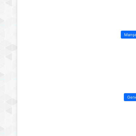
Manş
Gen