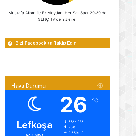
Mustafa Alkan ile Er Meydanı Her Salı Saat 20:30'da
GENÇ TV'de sizlerle.
Bizi Facebook’ta Takip Edin
Hava Durumu
26
℃
Lefkoşa
33º - 25º
75%
2.33 km/h
Açık hava