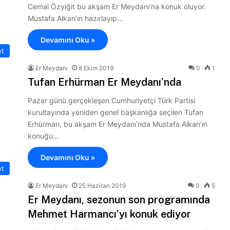
Cemal Özyiğit bu akşam Er Meydanı’na konuk oluyor.
Mustafa Alkan’ın hazırlayıp…
Devamını Oku »
et
Er Meydanı
8 Ekim 2019
0
1
Tufan Erhürman Er Meydanı’nda
Pazar günü gerçekleşen Cumhuriyetçi Türk Partisi
kurultayında yeniden genel başkanlığa seçilen Tufan
Erhürman, bu akşam Er Meydanı’nda Mustafa Alkan’ın
konuğu…
Devamını Oku »
et
Er Meydanı
25 Haziran 2019
0
5
Er Meydanı, sezonun son programında
Mehmet Harmancı’yı konuk ediyor