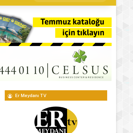
yap
...
Er Meydanı TV