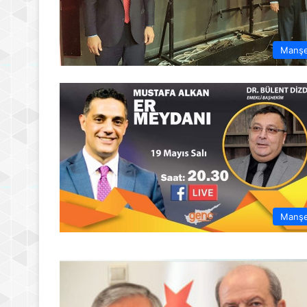
Manş
Manş