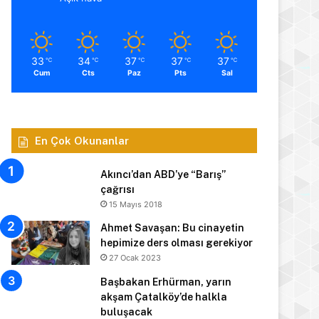
33
34
37
37
37
℃
℃
℃
℃
℃
Cum
Cts
Paz
Pts
Sal
En Çok Okunanlar
Akıncı’dan ABD’ye “Barış”
çağrısı
15 Mayıs 2018
Ahmet Savaşan: Bu cinayetin
hepimize ders olması gerekiyor
27 Ocak 2023
Başbakan Erhürman, yarın
akşam Çatalköy’de halkla
buluşacak