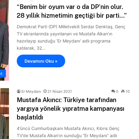
“Benim bir oyum var o da DP’nin olur.
28 yıllık hizmetimin geçtiği bir parti…”
Demokrat Parti (DP) Milletvekili Serdar Denktaş, Genç
TV ekranlarında yayınlanan ve Mustafa Alkan’ın
hazırlayıp sunduğu ‘Er Meydanı’ adlı programa
katılarak, 32…
Devamını Oku »
et
Er Meydanı
21 Nisan 2021
0
10
Mustafa Akıncı: Türkiye tarafından
yargıya yönelik yıpratma kampanyası
başlatıldı
4’üncü Cumhurbaşkanı Mustafa Akıncı, Kıbrıs Genç
TV’de Mustafa Alkan’ın sunduğu “Er Meydanı” adlı