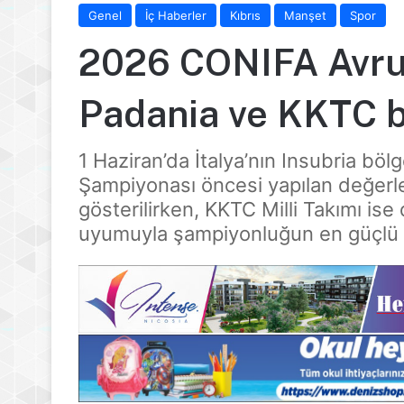
Genel
İç Haberler
Kıbrıs
Manşet
Spor
2026 CONIFA Avru
Padania ve KKTC b
1 Haziran’da İtalya’nın Insubria 
Şampiyonası öncesi yapılan değerl
gösterilirken, KKTC Milli Takımı ise
uyumuyla şampiyonluğun en güçlü ad