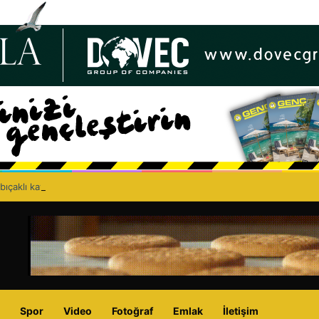
bıçaklı kavga can aldı: 40 yaşındaki adam yaşamını yitirdi
Spor
Video
Fotoğraf
Emlak
İletişim