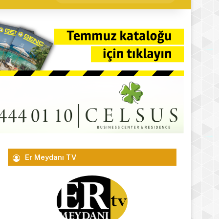
yap
...
Er Meydanı TV