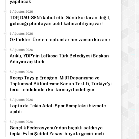
yapılacak
6 Ağustos 2026
TDP, DAÜ-SEN’i kabul etti: Günü kurtaran değil,
geleceği planlayan politikalara ihtiyaç var!
6 Ağustos 2026
Öztürkler: Üreten toplumlar her zaman kazanır
6 Ağustos 2026
Arıklı, YDP’nin Lefkoşa Türk Belediyesi Başkan
Adayını açıkladı
6 Ağustos 2026
Recep Tayyip Erdoğan: Millî Dayanışma ve
Toplumsal Bütünleşme Kanun Teklifi, Türkiye’yi
terör tehdidinden kurtarmayı hedefliyor
6 Ağustos 2026
Lapta’da Tekin Adalı Spor Kompleksi hizmete
açıldı
6 Ağustos 2026
Gençlik Federasyonu’ndan bıçaklı saldırıya
tepki: Ev İçi Şiddet Yasası hayata geçirilmeli