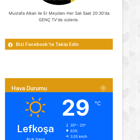
Mustafa Alkan ile Er Meydanı Her Salı Saat 20:30'da
GENÇ TV'de sizlerle.
Bizi Facebook’ta Takip Edin
Hava Durumu
29
℃
Lefkoşa
35º - 25º
63%
3.05 km/h
Açık hava