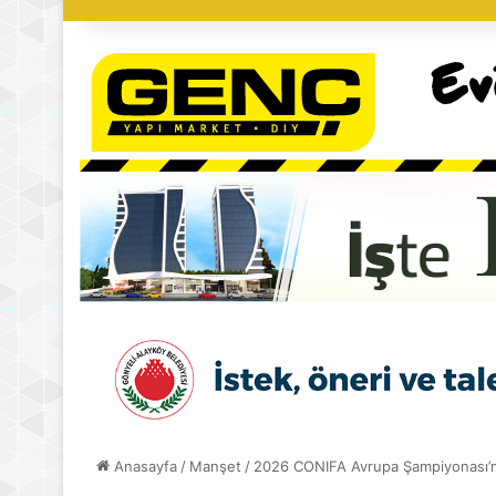
Anasayfa
/
Manşet
/
2026 CONIFA Avrupa Şampiyonası’n