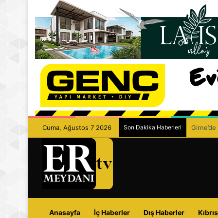
Cuma, Ağustos 7 2026
Son Dakika Haberleri
Girne’de 
Anasayfa
İç Haberler
Dış Haberler
Kıbrıs