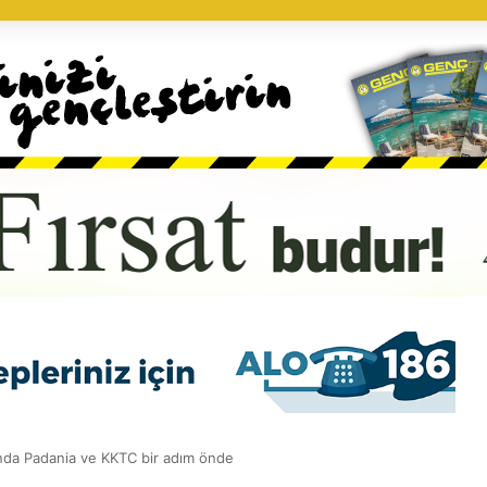
da Padania ve KKTC bir adım önde