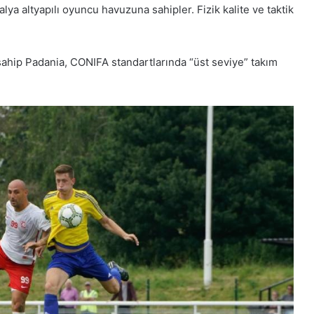
a altyapılı oyuncu havuzuna sahipler. Fizik kalite ve taktik
hip Padania, CONIFA standartlarında “üst seviye” takım