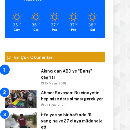
35
35
37
37
38
℃
℃
℃
℃
℃
Cum
Cts
Paz
Pts
Sal
En Çok Okunanlar
Akıncı’dan ABD’ye “Barış”
çağrısı
15 Mayıs 2018
Ahmet Savaşan: Bu cinayetin
hepimize ders olması gerekiyor
27 Ocak 2023
İtfaiye son bir haftada 31
yangına ve 27 olaya müdahale
etti