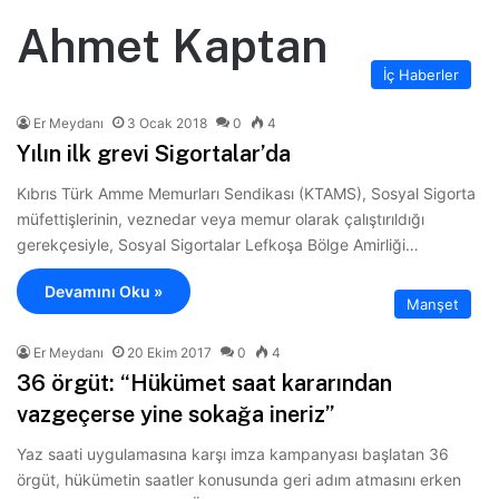
Ahmet Kaptan
İç Haberler
Er Meydanı
3 Ocak 2018
0
4
Yılın ilk grevi Sigortalar’da
Kıbrıs Türk Amme Memurları Sendikası (KTAMS), Sosyal Sigorta
müfettişlerinin, veznedar veya memur olarak çalıştırıldığı
gerekçesiyle, Sosyal Sigortalar Lefkoşa Bölge Amirliği…
Devamını Oku »
Manşet
Er Meydanı
20 Ekim 2017
0
4
36 örgüt: “Hükümet saat kararından
vazgeçerse yine sokağa ineriz”
Yaz saati uygulamasına karşı imza kampanyası başlatan 36
örgüt, hükümetin saatler konusunda geri adım atmasını erken