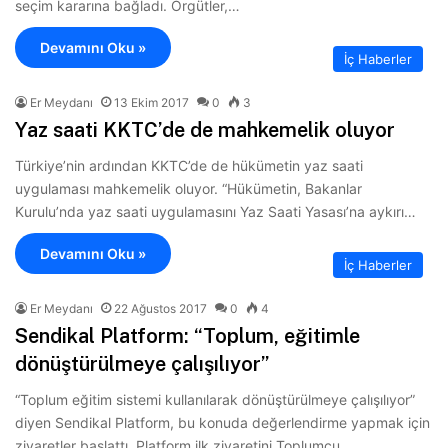
seçim kararına bağladı. Örgütler,…
Devamını Oku »
İç Haberler
Er Meydanı
13 Ekim 2017
0
3
Yaz saati KKTC’de de mahkemelik oluyor
Türkiye’nin ardından KKTC’de de hükümetin yaz saati
uygulaması mahkemelik oluyor. “Hükümetin, Bakanlar
Kurulu’nda yaz saati uygulamasını Yaz Saati Yasası’na aykırı…
Devamını Oku »
İç Haberler
Er Meydanı
22 Ağustos 2017
0
4
Sendikal Platform: “Toplum, eğitimle
dönüştürülmeye çalışılıyor”
“Toplum eğitim sistemi kullanılarak dönüştürülmeye çalışılıyor”
diyen Sendikal Platform, bu konuda değerlendirme yapmak için
ziyaretler başlattı. Platform ilk ziyaretini Toplumcu…