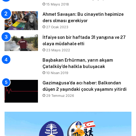
15 Mayıs 2018
Ahmet Savaşan: Bu cinayetin hepimize
ders olması gerekiyor
27 Ocak 2023
İtfaiye son bir haftada 31 yangına ve 27
olaya müdahale etti
23 Mayıs 2022
Başbakan Erhürman, yarın akşam
Çatalköy’de halkla buluşacak
10 Nisan 2019
Gazimağusa’da acı haber: Balkondan
düşen 2 yaşındaki çocuk yaşamını yitirdi
29 Temmuz 2026