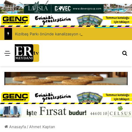
Kızılbaş Parkı önünde kanalizasyon çalışması: Şht. Ecvet Yusuf Caddesi trafiğe kapatılacak
Menü
Ar
Anasayfa
/
Ahmet Kaptan