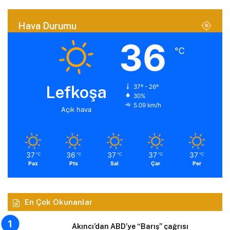
Hava Durumu
36
℃
Lefkoşa
37º - 26º
30%
5.09 km/h
Açık hava
37
36
37
37
37
℃
℃
℃
℃
℃
Paz
Pts
Sal
Çar
Per
En Çok Okunanlar
Akıncı’dan ABD’ye “Barış” çağrısı