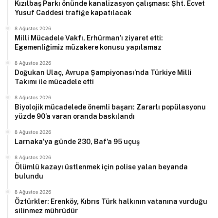
Kızılbaş Parkı önünde kanalizasyon çalışması: Şht. Ecvet
Yusuf Caddesi trafiğe kapatılacak
8 Ağustos 2026
Milli Mücadele Vakfı, Erhürman’ı ziyaret etti:
Egemenliğimiz müzakere konusu yapılamaz
8 Ağustos 2026
Doğukan Ulaç, Avrupa Şampiyonası’nda Türkiye Milli
Takımı ile mücadele etti
8 Ağustos 2026
Biyolojik mücadelede önemli başarı: Zararlı popülasyonu
yüzde 90’a varan oranda baskılandı
8 Ağustos 2026
Larnaka’ya günde 230, Baf’a 95 uçuş
8 Ağustos 2026
Ölümlü kazayı üstlenmek için polise yalan beyanda
bulundu
8 Ağustos 2026
Öztürkler: Erenköy, Kıbrıs Türk halkının vatanına vurduğu
silinmez mührüdür