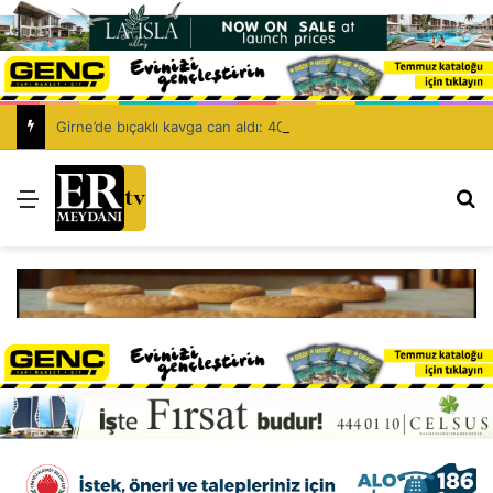
Girne’de bıçaklı kavga can aldı: 40 yaşındaki adam yaşamını yitirdi
Menü
Ar