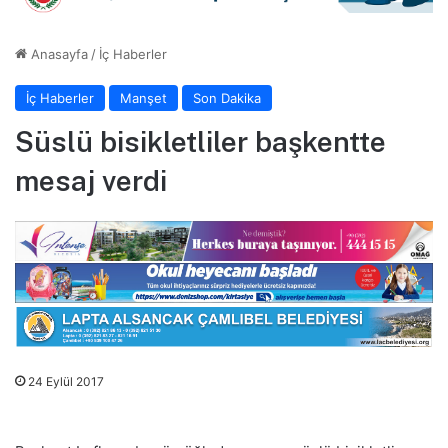
Anasayfa
/
İç Haberler
İç Haberler
Manşet
Son Dakika
Süslü bisikletliler başkentte
mesaj verdi
24 Eylül 2017