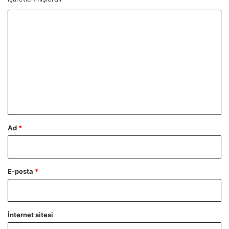
Y
o
r
u
m
*
Ad
*
E-posta
*
İnternet sitesi