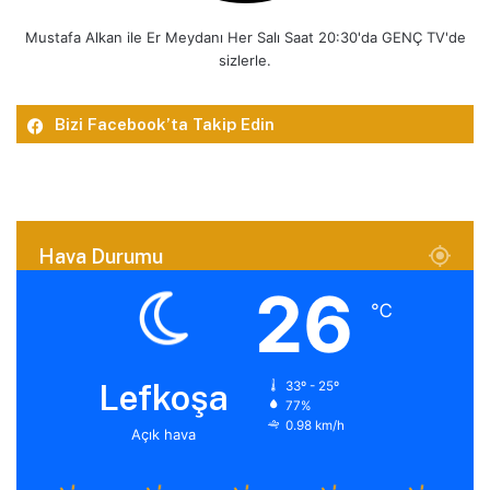
Mustafa Alkan ile Er Meydanı Her Salı Saat 20:30'da GENÇ TV'de
sizlerle.
Bizi Facebook’ta Takip Edin
Hava Durumu
26
℃
Lefkoşa
33º - 25º
77%
0.98 km/h
Açık hava