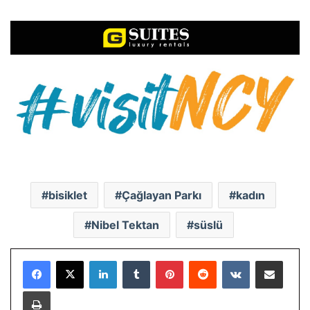
bisiklet
Çağlayan Parkı
kadın
Nibel Tektan
süslü
LinkedIn
Tumblr
Pinterest
Reddit
VKontakte
E-Posta ile paylaş
Yazdır