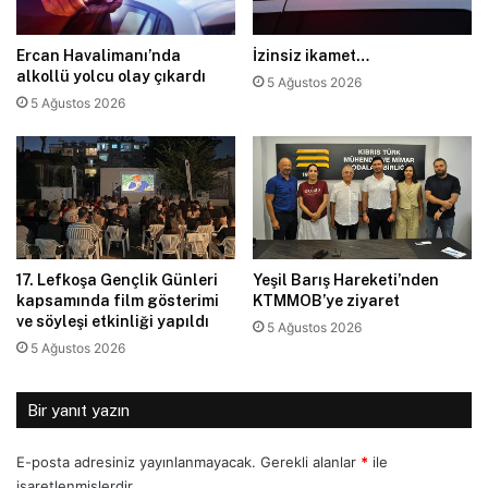
Ercan Havalimanı’nda
İzinsiz ikamet…
alkollü yolcu olay çıkardı
5 Ağustos 2026
5 Ağustos 2026
17. Lefkoşa Gençlik Günleri
Yeşil Barış Hareketi’nden
kapsamında film gösterimi
KTMMOB’ye ziyaret
ve söyleşi etkinliği yapıldı
5 Ağustos 2026
5 Ağustos 2026
Bir yanıt yazın
E-posta adresiniz yayınlanmayacak.
Gerekli alanlar
*
ile
işaretlenmişlerdir