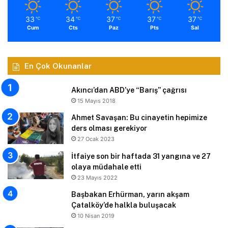
33
34
37
37
37
℃
℃
℃
℃
℃
Cum
Cts
Paz
Pts
Sal
En Çok Okunanlar
Akıncı’dan ABD’ye “Barış” çağrısı
15 Mayıs 2018
Ahmet Savaşan: Bu cinayetin hepimize
ders olması gerekiyor
27 Ocak 2023
İtfaiye son bir haftada 31 yangına ve 27
olaya müdahale etti
23 Mayıs 2022
Başbakan Erhürman, yarın akşam
Çatalköy’de halkla buluşacak
10 Nisan 2019