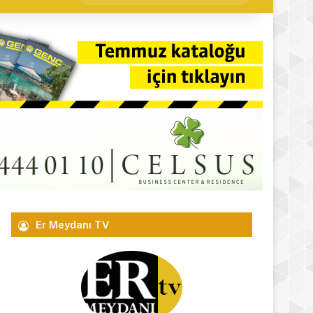
yap
...
Er Meydanı TV