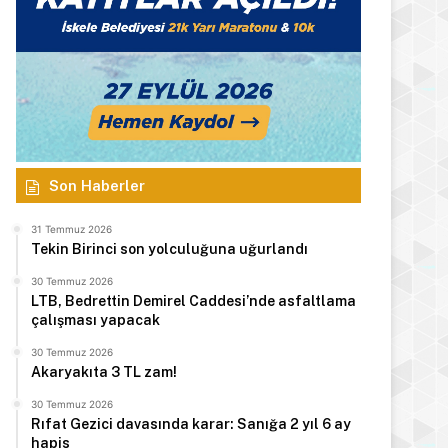
Son Haberler
31 Temmuz 2026
Tekin Birinci son yolculuğuna uğurlandı
30 Temmuz 2026
LTB, Bedrettin Demirel Caddesi’nde asfaltlama
çalışması yapacak
30 Temmuz 2026
Akaryakıta 3 TL zam!
30 Temmuz 2026
Rıfat Gezici davasında karar: Sanığa 2 yıl 6 ay
hapis