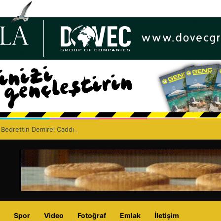
 Bedrettin Demirel Caddesi’nde asfaltlama çalışması yapacak
Spor
Video
Fotoğraf
Emlak
İletişim