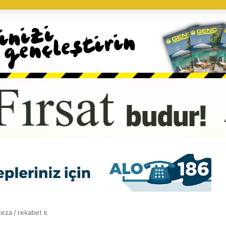
ceza
/
rekabet k