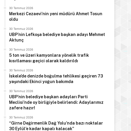
30 Temmuz 2026
Merkezi Cezaevi’nin yeni müdürü Ahmet Tosun
oldu
30 Temmuz 2026
UBP’nin Lefkoşa belediye başkan adayı Mehmet
Aktunç
30 Temmuz 2026
5 ton ve üzeri kamyonlara yönelik trafik
kısıtlaması geçici olarak kaldırıldı
30 Temmuz 2026
İskele’de denizde boğulma tehlikesi geçiren 73
yaşındaki Ekinci yoğun bakımda
30 Temmuz 2026
UBP’nin belediye başkan adayları Parti
Meclisi’nde oy birliğiyle belirlendi: Adaylarımız
zafere hazır!
30 Temmuz 2026
“Girne Değirmenlik Dağ Yolu’nda bazı noktalar
30 Eylül’e kadar kapalı kalacak”