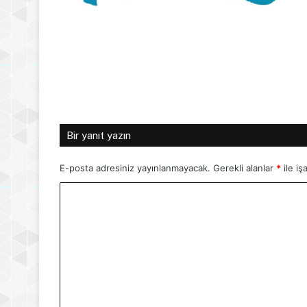
Bir yanıt yazın
E-posta adresiniz yayınlanmayacak.
Gerekli alanlar
*
ile iş
Y
o
r
u
m
*