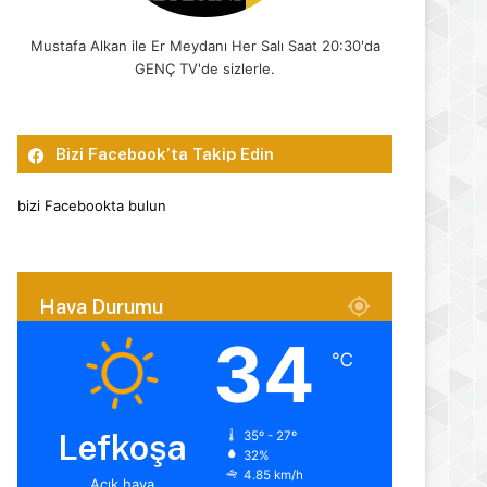
Mustafa Alkan ile Er Meydanı Her Salı Saat 20:30'da
GENÇ TV'de sizlerle.
Bizi Facebook’ta Takip Edin
bizi Facebookta bulun
Hava Durumu
34
℃
Lefkoşa
35º - 27º
32%
4.85 km/h
Açık hava