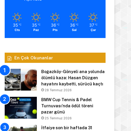
35
35
36
36
37
℃
℃
℃
℃
℃
Cts
Paz
Pts
Sal
Çar
En Çok Okunanlar
Boğazköy-Gönyeli ana yolunda
ölümlü kaza: Hasan Düzgen
hayatını kaybetti, sürücü kaçtı
28 Temmuz 2026
BMW Cup Tennis & Padel
Turnuvası’nda ödül töreni
pazar günü
25 Temmuz 2026
İtfaiye son bir haftada 31