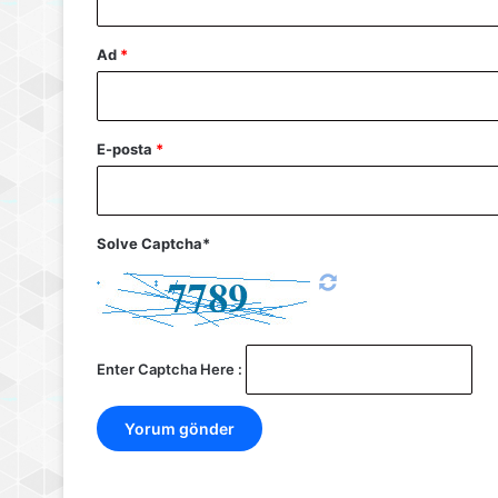
Ad
*
E-posta
*
Solve Captcha*
Enter Captcha Here :