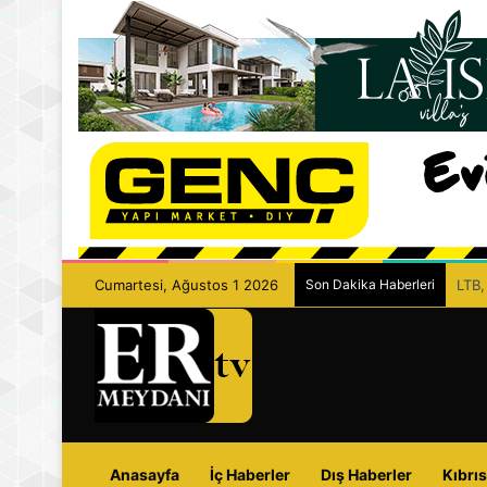
Cumartesi, Ağustos 1 2026
Son Dakika Haberleri
LTB,
Anasayfa
İç Haberler
Dış Haberler
Kıbrıs