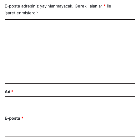
E-posta adresiniz yayınlanmayacak.
Gerekli alanlar
*
ile
işaretlenmişlerdir
Y
o
r
u
m
*
Ad
*
E-posta
*