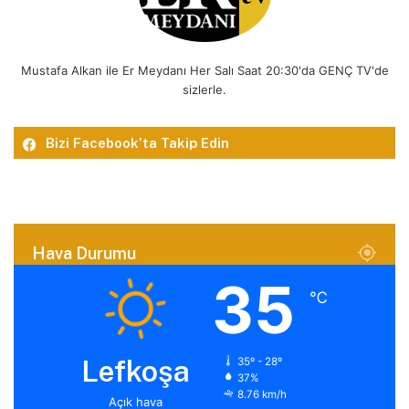
Mustafa Alkan ile Er Meydanı Her Salı Saat 20:30'da GENÇ TV'de
sizlerle.
Bizi Facebook’ta Takip Edin
Hava Durumu
35
℃
Lefkoşa
35º - 28º
37%
8.76 km/h
Açık hava