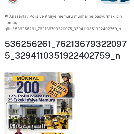
Anasayfa
/
Polis ve itfaiye memuru münhaline başvurmak için
son üç
gün
/
536256261_762136793220975_3294110351922402759_n
536256261_76213679322097
5_3294110351922402759_n