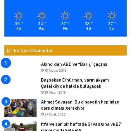
35
34
37
38
37
℃
℃
℃
℃
℃
Cts
Paz
Pts
Sal
Çar
En Çok Okunanlar
Akıncı’dan ABD’ye “Barış” çağrısı
15 Mayıs 2018
Başbakan Erhürman, yarın akşam
Çatalköy’de halkla buluşacak
10 Nisan 2019
Ahmet Savaşan: Bu cinayetin hepimize
ders olması gerekiyor
27 Ocak 2023
İtfaiye son bir haftada 31 yangına ve 27
olaya müdahale etti