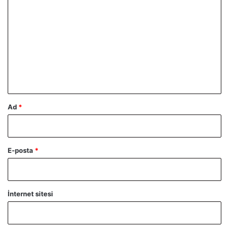
o
r
u
m
*
Ad
*
E-posta
*
İnternet sitesi