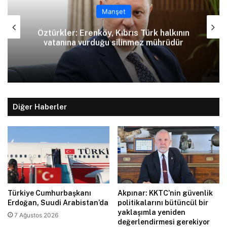
Manşet
Öztürkler: Erenköy, Kıbrıs Türk halkının
vatanına vurduğu silinmez mührüdür
Diğer Haberler
Türkiye Cumhurbaşkanı
Akpınar: KKTC’nin güvenlik
Erdoğan, Suudi Arabistan’da
politikalarını bütüncül bir
yaklaşımla yeniden
7 Ağustos 2026
değerlendirmesi gerekiyor