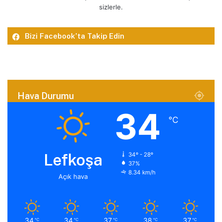
sizlerle.
Bizi Facebook’ta Takip Edin
Hava Durumu
34
℃
Lefkoşa
34º - 28º
37%
8.34 km/h
Açık hava
34
34
37
38
37
℃
℃
℃
℃
℃