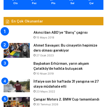
Cts
Paz
Pts
Sal
Çar
En Çok Okunanlar
Akıncı’dan ABD’ye “Barış” çağrısı
15 Mayıs 2018
Ahmet Savaşan: Bu cinayetin hepimize
ders olması gerekiyor
27 Ocak 2023
Başbakan Erhürman, yarın akşam
Çatalköy’de halkla buluşacak
10 Nisan 2019
İtfaiye son bir haftada 31 yangına ve 27
olaya müdahale etti
23 Mayıs 2022
Çangar Motors 2. BMW Cup tamamlandı
30 Temmuz 2026