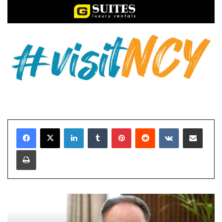
LinkedIn
Tumblr
Pinterest
Reddit
VKontakte
E-Posta ile paylaş
Yazdır