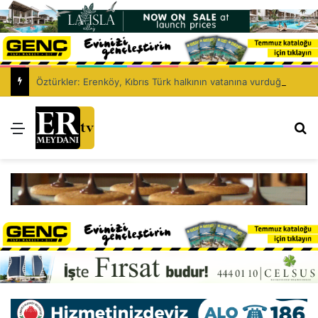
Öztürkler: Erenköy, Kıbrıs Türk halkının vatanına vurduğu silinmez mührüdür
Menü
Ar