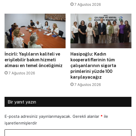
7 Ağustos 2026
İncirli: Yaşlıların kaliteli ve
Hasipoğlu: Kadın
erişilebilir bakım hizmeti
kooperatiflerinin tüm
alması en temel önceliğimiz
çalışanlarının sigorta
primlerini yüzde 100
7 Ağustos 2026
karşılayacağız
7 Ağustos 2026
Bir yanıt yazın
E-posta adresiniz yayınlanmayacak.
Gerekli alanlar
*
ile
işaretlenmişlerdir
Y