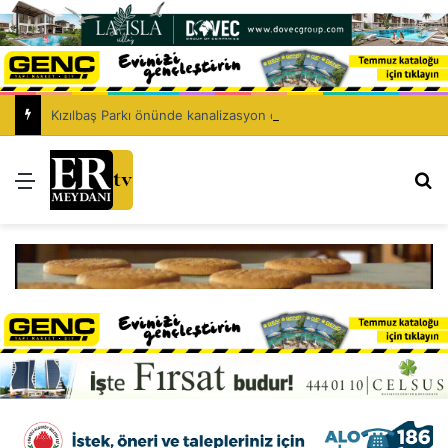
Kızılbaş Parkı önünde kanalizasyon çalışması: Şht. Ecvet Yusuf Caddesi trafiğe kapatılacak
Menü
Ar