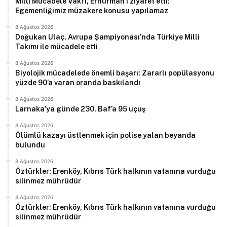
Milli Mücadele Vakfı, Erhürman’ı ziyaret etti:
Egemenliğimiz müzakere konusu yapılamaz
8 Ağustos 2026
Doğukan Ulaç, Avrupa Şampiyonası’nda Türkiye Milli
Takımı ile mücadele etti
8 Ağustos 2026
Biyolojik mücadelede önemli başarı: Zararlı popülasyonu
yüzde 90’a varan oranda baskılandı
8 Ağustos 2026
Larnaka’ya günde 230, Baf’a 95 uçuş
8 Ağustos 2026
Ölümlü kazayı üstlenmek için polise yalan beyanda
bulundu
8 Ağustos 2026
Öztürkler: Erenköy, Kıbrıs Türk halkının vatanına vurduğu
silinmez mührüdür
8 Ağustos 2026
Öztürkler: Erenköy, Kıbrıs Türk halkının vatanına vurduğu
silinmez mührüdür