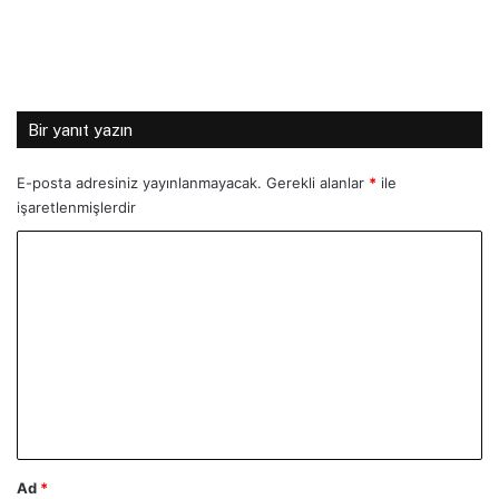
Bir yanıt yazın
E-posta adresiniz yayınlanmayacak.
Gerekli alanlar
*
ile
işaretlenmişlerdir
Y
o
r
u
m
*
Ad
*