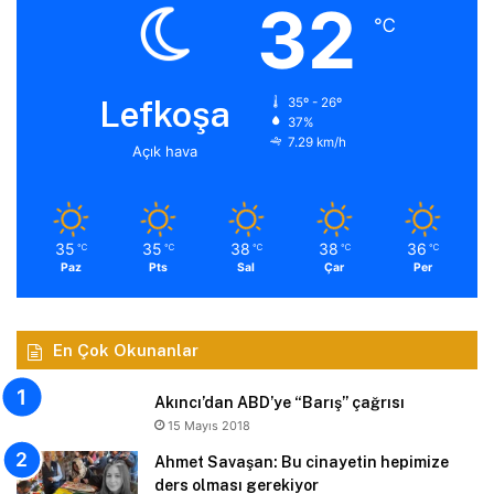
32
℃
Lefkoşa
35º - 26º
37%
7.29 km/h
Açık hava
35
35
38
38
36
℃
℃
℃
℃
℃
Paz
Pts
Sal
Çar
Per
En Çok Okunanlar
Akıncı’dan ABD’ye “Barış” çağrısı
15 Mayıs 2018
Ahmet Savaşan: Bu cinayetin hepimize
ders olması gerekiyor