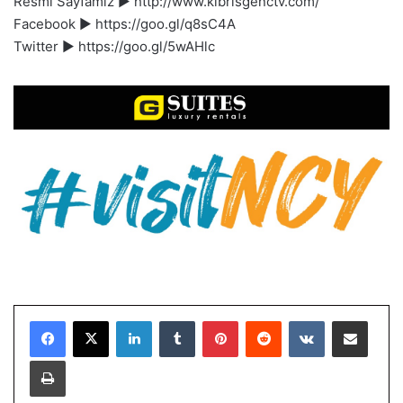
Resmi Sayfamız ► http://www.kibrisgenctv.com/
Facebook ► https://goo.gl/q8sC4A
Twitter ► https://goo.gl/5wAHlc
LinkedIn
Tumblr
Pinterest
Reddit
VKontakte
E-Posta ile paylaş
Yazdır