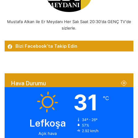
Mustafa Alkan ile Er Meydanı Her Salı Saat 20:30'da GENÇ TV'de
sizlerle.
Bizi Facebook’ta Takip Edin
Hava Durumu
31
℃
Lefkoşa
34º - 26º
57%
2.92 km/h
Açık hava