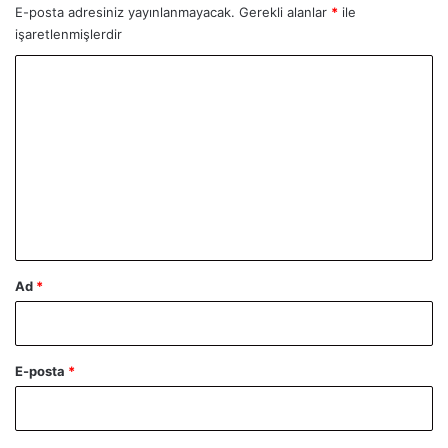
E-posta adresiniz yayınlanmayacak.
Gerekli alanlar
*
ile
işaretlenmişlerdir
Y
o
r
u
m
*
Ad
*
E-posta
*