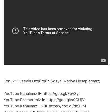
Konuk: Hüseyin Özgürgün Sosyal Medya Hesaplarımız;
YouTube Kanalımız ► https://goo.gl/EbASyl
YouTube Partnerimiz ► https://goo.gl/s9GUjV
YouTube Kanalımız – 2 ► https://goo.gl/dbXjiM