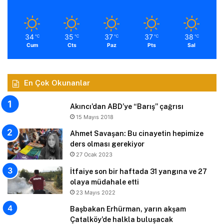
34
35
37
37
38
℃
℃
℃
℃
℃
Cum
Cts
Paz
Pts
Sal
En Çok Okunanlar
Akıncı’dan ABD’ye “Barış” çağrısı
15 Mayıs 2018
Ahmet Savaşan: Bu cinayetin hepimize
ders olması gerekiyor
27 Ocak 2023
İtfaiye son bir haftada 31 yangına ve 27
olaya müdahale etti
23 Mayıs 2022
Başbakan Erhürman, yarın akşam
Çatalköy’de halkla buluşacak