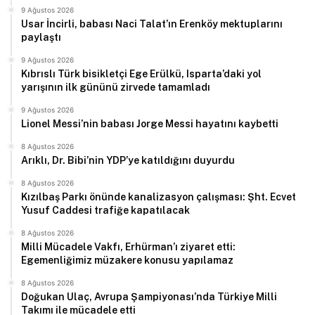
9 Ağustos 2026
Usar İncirli, babası Naci Talat’ın Erenköy mektuplarını
paylaştı
9 Ağustos 2026
Kıbrıslı Türk bisikletçi Ege Erülkü, Isparta’daki yol
yarışının ilk gününü zirvede tamamladı
9 Ağustos 2026
Lionel Messi’nin babası Jorge Messi hayatını kaybetti
8 Ağustos 2026
Arıklı, Dr. Bibi’nin YDP’ye katıldığını duyurdu
8 Ağustos 2026
Kızılbaş Parkı önünde kanalizasyon çalışması: Şht. Ecvet
Yusuf Caddesi trafiğe kapatılacak
8 Ağustos 2026
Milli Mücadele Vakfı, Erhürman’ı ziyaret etti:
Egemenliğimiz müzakere konusu yapılamaz
8 Ağustos 2026
Doğukan Ulaç, Avrupa Şampiyonası’nda Türkiye Milli
Takımı ile mücadele etti