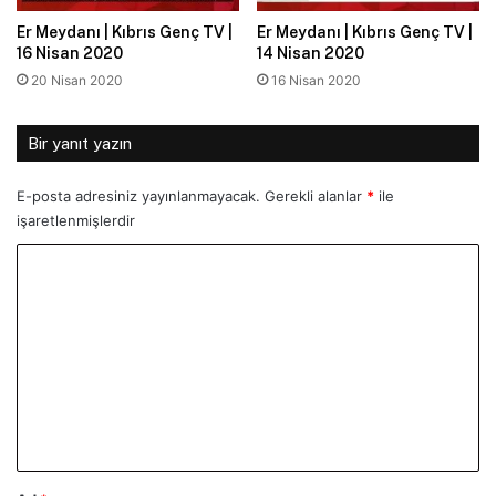
Er Meydanı | Kıbrıs Genç TV |
Er Meydanı | Kıbrıs Genç TV |
16 Nisan 2020
14 Nisan 2020
20 Nisan 2020
16 Nisan 2020
Bir yanıt yazın
E-posta adresiniz yayınlanmayacak.
Gerekli alanlar
*
ile
işaretlenmişlerdir
Y
o
r
u
m
*