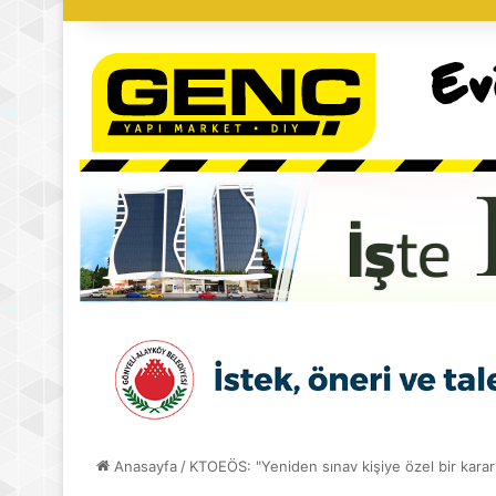
Anasayfa
/
KTOEÖS: "Yeniden sınav kişiye özel bir karar