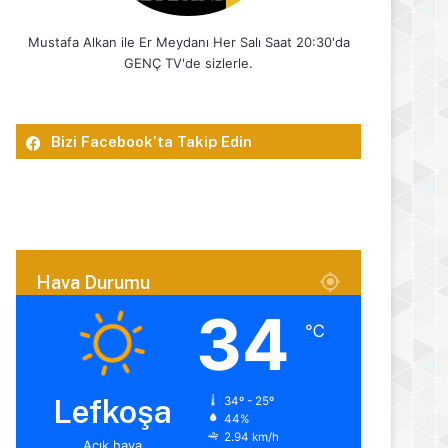
Mustafa Alkan ile Er Meydanı Her Salı Saat 20:30'da
GENÇ TV'de sizlerle.
Bizi Facebook’ta Takip Edin
Hava Durumu
34
℃
Lefkoşa
34º - 25º
44%
2.94 km/h
Açık hava