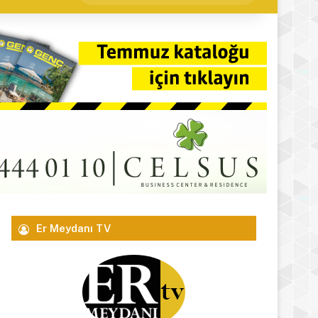
yap
...
Er Meydanı TV