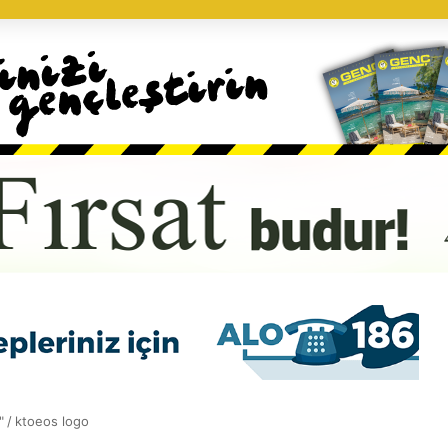
"
/
ktoeos logo