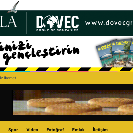
siz ikamet…
Spor
Video
Fotoğraf
Emlak
İletişim