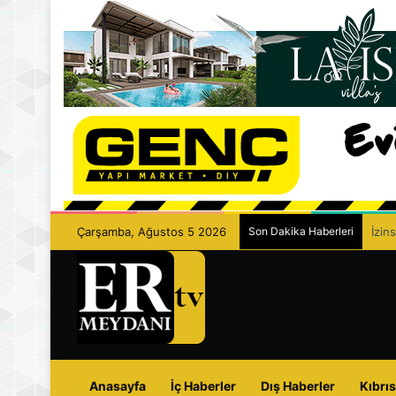
Çarşamba, Ağustos 5 2026
Son Dakika Haberleri
İzin
Anasayfa
İç Haberler
Dış Haberler
Kıbrıs