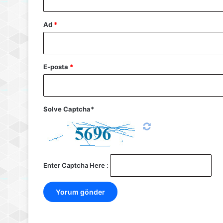
Ad
*
E-posta
*
Solve Captcha*
Enter Captcha Here :