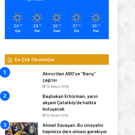
34
34
36
37
36
℃
℃
℃
℃
℃
Çar
Per
Cum
Cts
Paz
En Çok Okunanlar
Akıncı’dan ABD’ye “Barış”
çağrısı
15 Mayıs 2018
Başbakan Erhürman, yarın
akşam Çatalköy’de halkla
buluşacak
10 Nisan 2019
Ahmet Savaşan: Bu cinayetin
hepimize ders olması gerekiyor