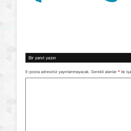
Bir yanıt yazın
E-posta adresiniz yayınlanmayacak.
Gerekli alanlar
*
ile iş
Y
o
r
u
m
*