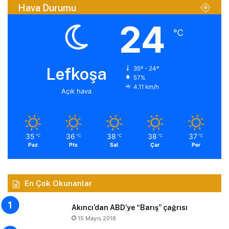
Hava Durumu
24
℃
Lefkoşa
35º - 24º
57%
4.11 km/h
Açık hava
35
36
38
38
37
℃
℃
℃
℃
℃
Paz
Pts
Sal
Çar
Per
En Çok Okunanlar
Akıncı’dan ABD’ye “Barış” çağrısı
15 Mayıs 2018