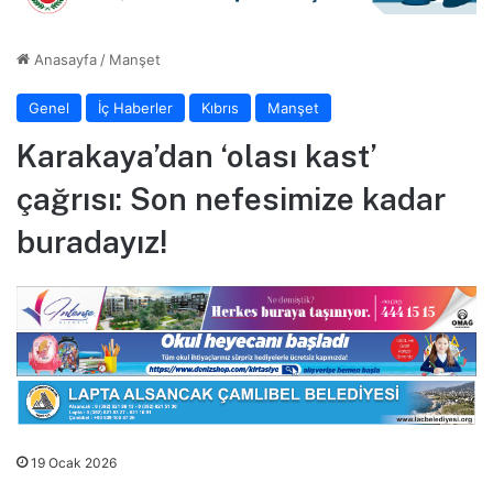
Anasayfa
/
Manşet
Genel
İç Haberler
Kıbrıs
Manşet
Karakaya’dan ‘olası kast’
çağrısı: Son nefesimize kadar
buradayız!
19 Ocak 2026