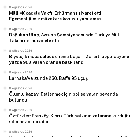
8 Ağustos 2026
Milli Mücadele Vakfı, Erhürman’ı ziyaret etti:
Egemenliğimiz müzakere konusu yapılamaz
8 Ağustos 2026
Doğukan Ulaç, Avrupa Şampiyonası’nda Türkiye Milli
Takımı ile mücadele etti
8 Ağustos 2026
Biyolojik mücadelede önemli başarı: Zararlı popülasyonu
yüzde 90’a varan oranda baskılandı
8 Ağustos 2026
Larnaka’ya günde 230, Baf’a 95 uçuş
8 Ağustos 2026
Ölümlü kazayı üstlenmek için polise yalan beyanda
bulundu
8 Ağustos 2026
Öztürkler: Erenköy, Kıbrıs Türk halkının vatanına vurduğu
silinmez mührüdür
8 Ağustos 2026