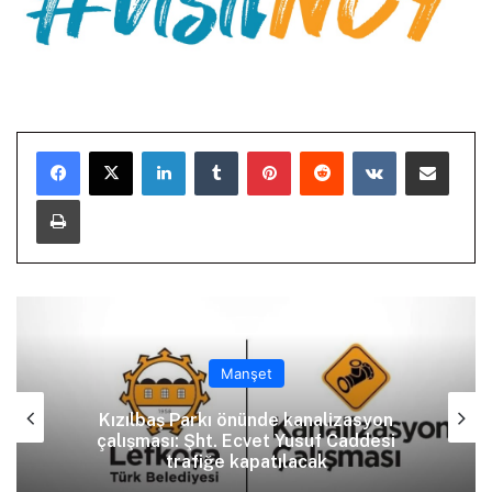
LinkedIn
Tumblr
Pinterest
Reddit
VKontakte
E-Posta ile paylaş
Yazdır
Manşet
Kızılbaş Parkı önünde kanalizasyon
çalışması: Şht. Ecvet Yusuf Caddesi
trafiğe kapatılacak