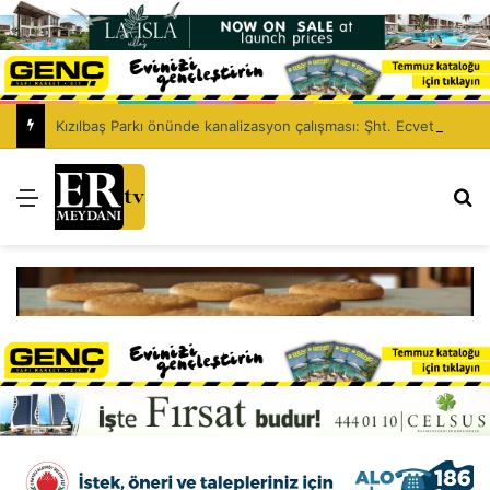
Kızılbaş Parkı önünde kanalizasyon çalışması: Şht. Ecvet Yusuf Caddesi trafiğe kapatılacak
Menü
Ar