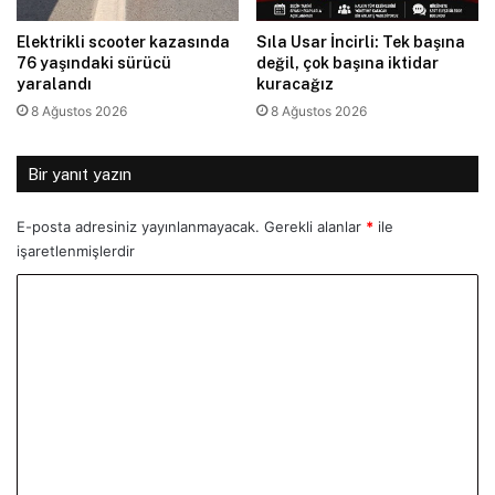
Elektrikli scooter kazasında
Sıla Usar İncirli: Tek başına
76 yaşındaki sürücü
değil, çok başına iktidar
yaralandı
kuracağız
8 Ağustos 2026
8 Ağustos 2026
Bir yanıt yazın
E-posta adresiniz yayınlanmayacak.
Gerekli alanlar
*
ile
işaretlenmişlerdir
Y
o
r
u
m
*