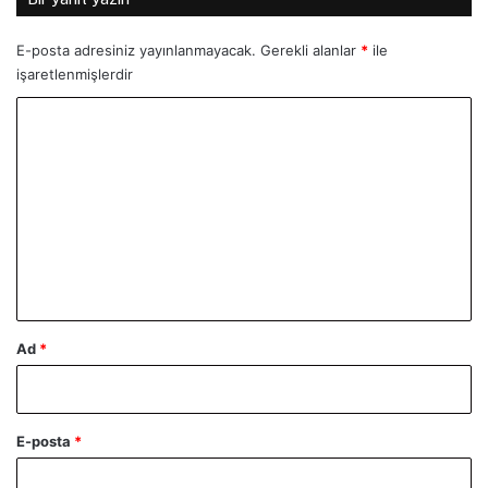
E-posta adresiniz yayınlanmayacak.
Gerekli alanlar
*
ile
işaretlenmişlerdir
Y
o
r
u
m
*
Ad
*
E-posta
*