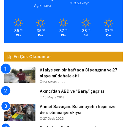
3.59 km/h
Açık hava
35
35
37
38
37
℃
℃
℃
℃
℃
Cts
Paz
Pts
Sal
Çar
En Çok Okunanlar
İtfaiye son bir haftada 31 yangına ve 27
olaya müdahale etti
23 Mayıs 2022
Akıncı’dan ABD’ye “Barış” çağrısı
15 Mayıs 2018
Ahmet Savaşan: Bu cinayetin hepimize
ders olması gerekiyor
27 Ocak 2023