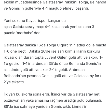
ekibin mücadelesinde Galatasaray, rakibini Tolga, Belhanda
ve Gomis’in golleriyle 4-1 mağlup etmeyi başardı.
Yeni sezonu Kayserispor karşısında
açan
Galatasaray
maçı 4-1 kazanarak yeni sezona 3
puanla ‘merhaba’ dedi.
Galatasaray dakika 16’da Tolga Ciğerci’nin attığı golle maçta
1-0 öne geçti. Dakika 20’de ise sarı kırmızılıların korkulu
rüyası olan duran topta Lüvent Gülen golü attı ve skoru 1-
1’e getirdi. 1-1’in ardından 35’de önce Belhanda Gomis’in
asistinde golü attı ve skor 2-1’e geldi. Ardından
Belhanda’nın pasında Gomis golü attı ve Galatasaray farkı
2’ye çıkarttı.
İlk yarı bu skorla sona erdi. İkinci yarıda Galatasaray net
pozisyonları yakalamasına rağmen aradığı golü bulamadı.
88’de ise sahneye yeniden Gomis çıktı. Linnes’in