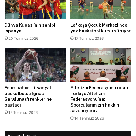
Dünya Kupası’nın sahibi
Lefkoşa Çocuk Merkezi’nde
İspanya!
yaz basketbol kursu sürüyor
20 Temmuz 2026
17 Temmuz 2026
Fenerbahçe, Litvanyalı
Atletizm Federasyonu’ndan
basketbolcu Ignas
Türkiye Atletizm
Sargiunas’ı renklerine
Federasyonu’na:
bağladı
Sporcularımızın hakkını
savunuyoruz
15 Temmuz 2026
14 Temmuz 2026
Bir yanıt yazın