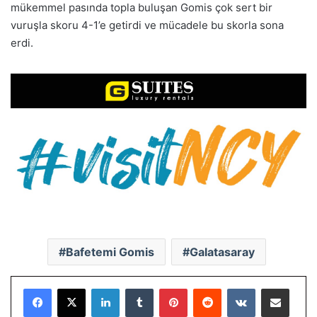
mükemmel pasında topla buluşan Gomis çok sert bir
vuruşla skoru 4-1’e getirdi ve mücadele bu skorla sona
erdi.
Bafetemi Gomis
Galatasaray
LinkedIn
Tumblr
Pinterest
Reddit
VKontakte
E-Posta ile paylaş