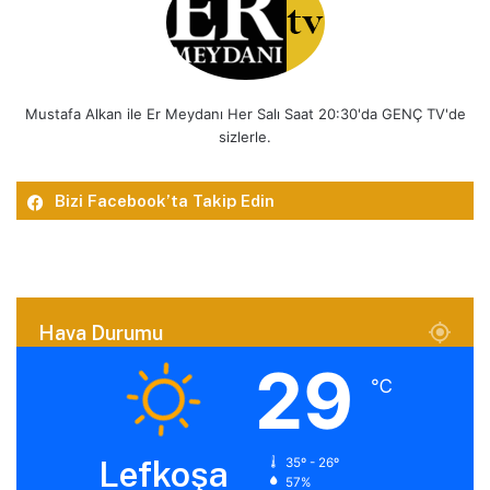
Mustafa Alkan ile Er Meydanı Her Salı Saat 20:30'da GENÇ TV'de
sizlerle.
Bizi Facebook’ta Takip Edin
Hava Durumu
29
℃
Lefkoşa
35º - 26º
57%