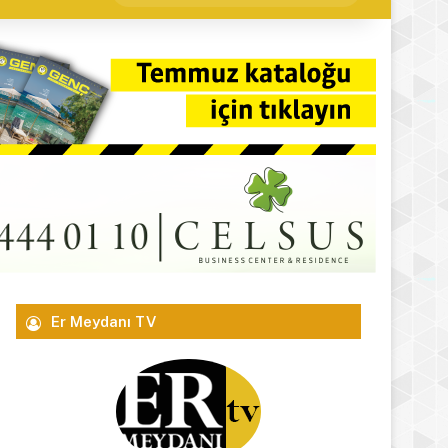
yap
...
Er Meydanı TV