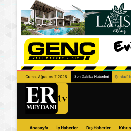
Cuma, Ağustos 7 2026
Son Dakika Haberleri
Şenkul’da
Anasayfa
İç Haberler
Dış Haberler
Kıbrıs