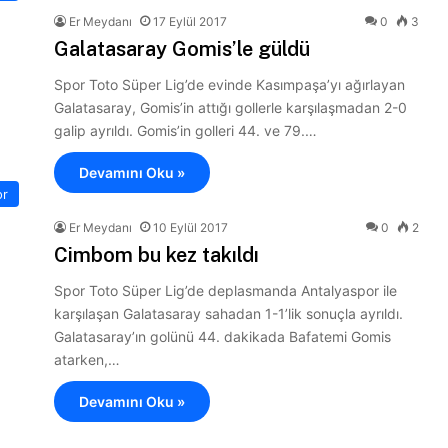
Er Meydanı
17 Eylül 2017
0
3
Galatasaray Gomis’le güldü
Spor Toto Süper Lig’de evinde Kasımpaşa’yı ağırlayan
Galatasaray, Gomis’in attığı gollerle karşılaşmadan 2-0
galip ayrıldı. Gomis’in golleri 44. ve 79.…
Devamını Oku »
or
Er Meydanı
10 Eylül 2017
0
2
Cimbom bu kez takıldı
Spor Toto Süper Lig’de deplasmanda Antalyaspor ile
karşılaşan Galatasaray sahadan 1-1’lik sonuçla ayrıldı.
Galatasaray’ın golünü 44. dakikada Bafatemi Gomis
atarken,…
Devamını Oku »