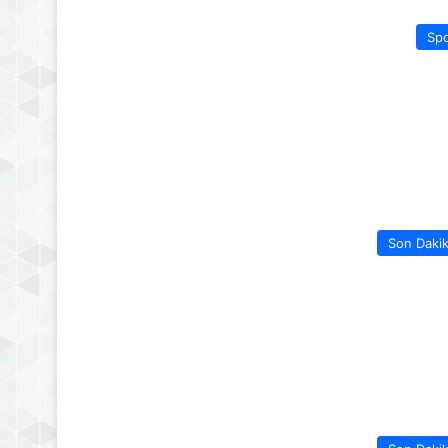
Sp
Son Daki