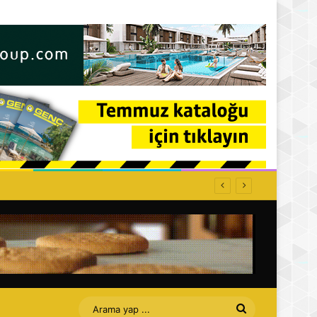
ffet bizi Turan amca
Arama