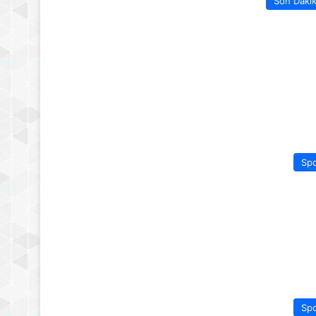
Son Daki
Sp
Sp