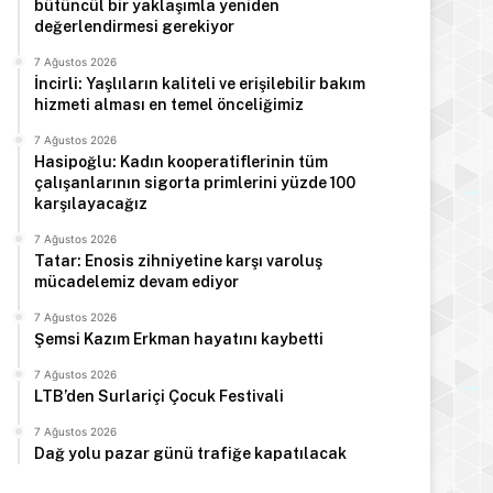
bütüncül bir yaklaşımla yeniden
değerlendirmesi gerekiyor
7 Ağustos 2026
İncirli: Yaşlıların kaliteli ve erişilebilir bakım
hizmeti alması en temel önceliğimiz
7 Ağustos 2026
Hasipoğlu: Kadın kooperatiflerinin tüm
çalışanlarının sigorta primlerini yüzde 100
karşılayacağız
7 Ağustos 2026
Tatar: Enosis zihniyetine karşı varoluş
mücadelemiz devam ediyor
7 Ağustos 2026
Şemsi Kazım Erkman hayatını kaybetti
7 Ağustos 2026
LTB’den Surlariçi Çocuk Festivali
7 Ağustos 2026
Dağ yolu pazar günü trafiğe kapatılacak