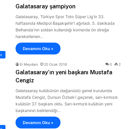
Galatasaray şampiyon
Galatasaray, Türkiye Spor Toto Süper Lig’in 33.
haftasında Medipol Başakşehir’i ağırladı. 5. dakikada
Belhanda’nın soldan kullandığı kornerde ön direğe
hareketlenen…
Devamını Oku »
or
Er Meydanı
20 Ocak 2018
0
2
Galatasaray’ın yeni başkanı Mustafa
Cengiz
Galatasaray kulübünün olağanüstü genel kurulunda
Mustafa Cengiz, Dursun Özbek’i geçerek, sarı-kırmızılı
kulübün 37. başkanı oldu. Sarı-kırmızılı kulübün yeni
başkanının belirlendiği…
Devamını Oku »
or