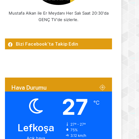
Mustafa Alkan ile Er Meydanı Her Salı Saat 20:30'da
GENÇ TV'de sizlerle.
Bizi Facebook’ta Takip Edin
Hava Durumu
27
℃
Lefkoşa
27º - 27º
75%
3.12 km/h
Açık hava