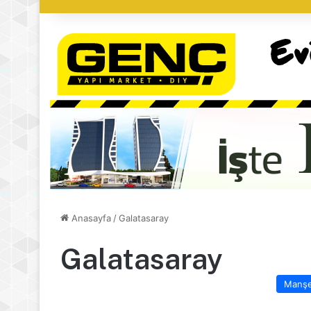
Anasayfa
/
Galatasaray
Galatasaray
Manş