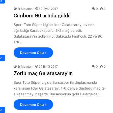
ka
Er Meydanı
30 Eylül 2017
0
3
Cimbom 90 artıda güldü
Sport Toto Süper Lig’de lider Galatasaray, evinde
ağırladığı Karabükspor’u 3-2 mağlup etti.
Galatasaray’ın gollerini 5. dakikada Feghouli, 22 ve 90
artı…
Devamını Oku »
or
Er Meydanı
24 Eylül 2017
0
0
Zorlu maç Galatasaray’ın
Spor Toto Süper Lig’de Bursaspor ile deplasmanda
karşılaşan lider Galatasaray, 1-0 geriye düştüğü maçı 2-
1 kazanmayı başardı. Bursaspor’un golü Delarge’den…
Devamını Oku »
or