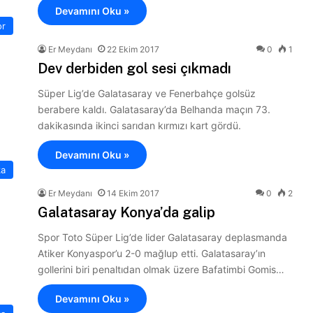
Devamını Oku »
or
Er Meydanı
22 Ekim 2017
0
1
Dev derbiden gol sesi çıkmadı
Süper Lig’de Galatasaray ve Fenerbahçe golsüz
berabere kaldı. Galatasaray’da Belhanda maçın 73.
dakikasında ikinci sarıdan kırmızı kart gördü.
Devamını Oku »
ka
Er Meydanı
14 Ekim 2017
0
2
Galatasaray Konya’da galip
Spor Toto Süper Lig’de lider Galatasaray deplasmanda
Atiker Konyaspor’u 2-0 mağlup etti. Galatasaray’ın
gollerini biri penaltıdan olmak üzere Bafatimbi Gomis…
Devamını Oku »