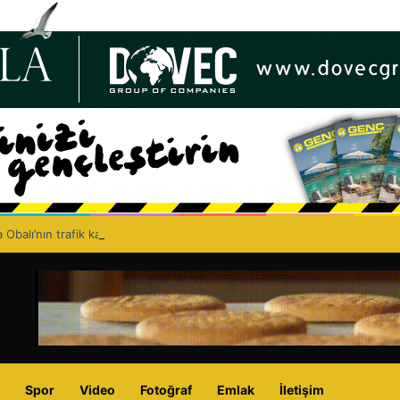
 Obalı’nın trafik kazasında hayatını kaybetmesinin ardından isyan etti: A
Spor
Video
Fotoğraf
Emlak
İletişim