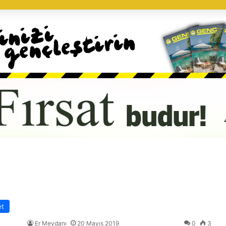
et
Er Meydanı
20 Mayıs 2019
0
3