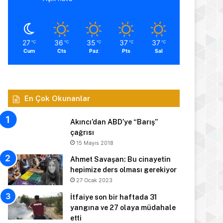
27
36
35
37
37
℃
℃
℃
℃
℃
Cum
Cts
Paz
Pts
Sal
En Çok Okunanlar
Akıncı’dan ABD’ye “Barış”
çağrısı
15 Mayıs 2018
Ahmet Savaşan: Bu cinayetin
hepimize ders olması gerekiyor
27 Ocak 2023
İtfaiye son bir haftada 31
yangına ve 27 olaya müdahale
etti