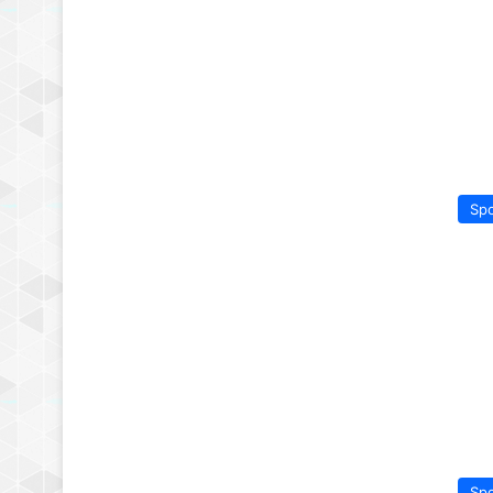
Sp
Sp