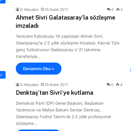
Er Meydanı
25 Aralık 2017
0
5
Ahmet Sivri Galatasaray’la sözleşme
imzaladı
Yenicami futbolcusu 19 yaşındaki Ahmet Sivri,
Galatasaray’la 2.5 yıllık sözleşme imzaladı. Kıbrıslı Türk
genç futbolcunun Galatasaray U 21 takımına
transferiyle…
Devamını Oku »
er
Er Meydanı
25 Aralık 2017
0
4
Denktaş’tan Sivri’ye kutlama
Demokrat Parti (DP) Genel Başkanı, Başbakan
Yardımcısı ve Maliye Bakanı Serdar Denktaş,
Galatasaray Futbol Takımı ile 2.5 yıllık profesyonel
sözleşme…