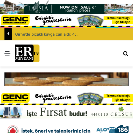
Girne’de bıçaklı kavga can aldı: 40 yaşındaki adam yaşamını yitirdi
Menü
Ar