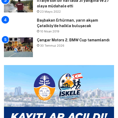
İtfaiye son bir haftada 31 yangına ve 27
olaya müdahale etti
23 Mayıs 2022
Başbakan Erhürman, yarın akşam
Çatalköy’de halkla buluşacak
10 Nisan 2019
Çangar Motors 2. BMW Cup tamamlandı
30 Temmuz 2026