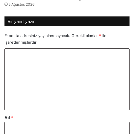
5 Ağustos 2026
Bir yanıt yazın
E-posta adresiniz yayınlanmayacak.
Gerekli alanlar
*
ile
işaretlenmişlerdir
Y
o
r
u
m
*
Ad
*