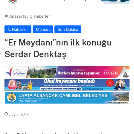
Anasayfa
/
İç Haberler
İç Haberler
Manşet
Son Dakika
“Er Meydanı”nın ilk konuğu
Serdar Denktaş
5 Eylül 2017