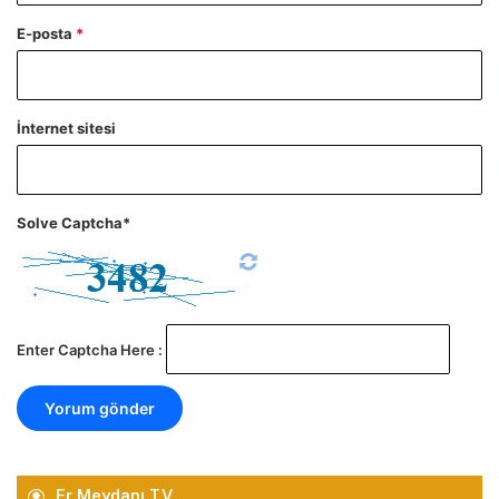
E-posta
*
İnternet sitesi
Solve Captcha*
Enter Captcha Here :
Er Meydanı TV