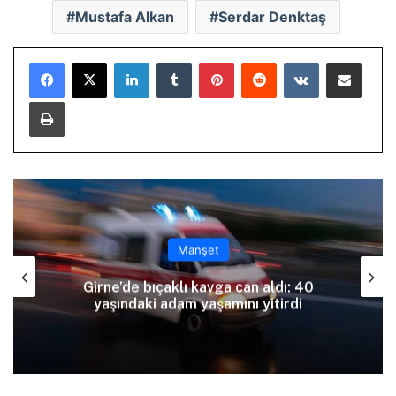
Mustafa Alkan
Serdar Denktaş
LinkedIn
Tumblr
Pinterest
Reddit
VKontakte
E-Posta ile paylaş
Yazdır
Manşet
Girne’de bıçaklı kavga can aldı: 40
yaşındaki adam yaşamını yitirdi