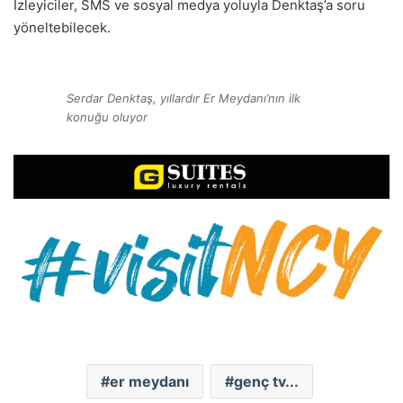
İzleyiciler, SMS ve sosyal medya yoluyla Denktaş’a soru
yöneltebilecek.
Serdar Denktaş, yıllardır Er Meydanı’nın ilk
konuğu oluyor
er meydanı
genç tv...