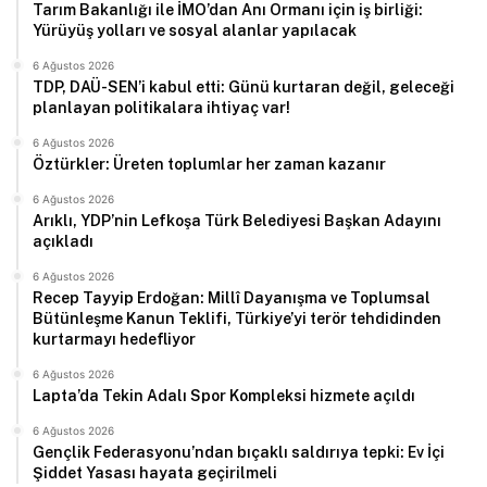
Tarım Bakanlığı ile İMO’dan Anı Ormanı için iş birliği:
Yürüyüş yolları ve sosyal alanlar yapılacak
6 Ağustos 2026
TDP, DAÜ-SEN’i kabul etti: Günü kurtaran değil, geleceği
planlayan politikalara ihtiyaç var!
6 Ağustos 2026
Öztürkler: Üreten toplumlar her zaman kazanır
6 Ağustos 2026
Arıklı, YDP’nin Lefkoşa Türk Belediyesi Başkan Adayını
açıkladı
6 Ağustos 2026
Recep Tayyip Erdoğan: Millî Dayanışma ve Toplumsal
Bütünleşme Kanun Teklifi, Türkiye’yi terör tehdidinden
kurtarmayı hedefliyor
6 Ağustos 2026
Lapta’da Tekin Adalı Spor Kompleksi hizmete açıldı
6 Ağustos 2026
Gençlik Federasyonu’ndan bıçaklı saldırıya tepki: Ev İçi
Şiddet Yasası hayata geçirilmeli