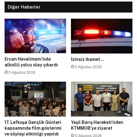
Diğer Haberler
Ercan Havalimanı’nda
İzinsiz ikamet…
alkollü yolcu olay çıkardı
5 Ağustos 2026
5 Ağustos 2026
17. Lefkoşa Gençlik Günleri
Yeşil Barış Hareketi’nden
kapsamında film gösterimi
KTMMOB’ye ziyaret
ve söyleşi etkinliği yapıldı
5 Ağustos 2026