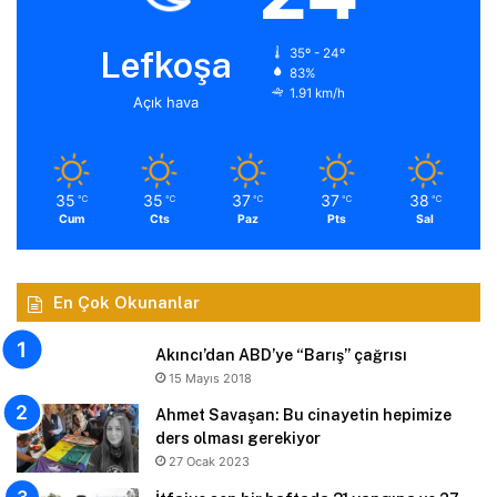
Lefkoşa
35º - 24º
83%
1.91 km/h
Açık hava
35
35
37
37
38
℃
℃
℃
℃
℃
Cum
Cts
Paz
Pts
Sal
En Çok Okunanlar
Akıncı’dan ABD’ye “Barış” çağrısı
15 Mayıs 2018
Ahmet Savaşan: Bu cinayetin hepimize
ders olması gerekiyor
27 Ocak 2023