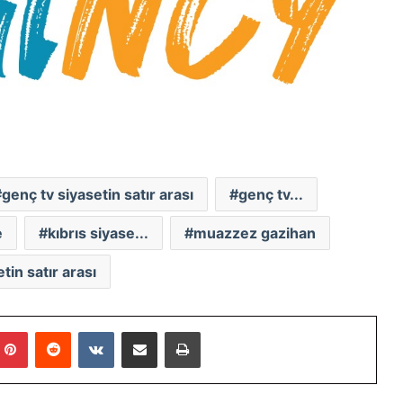
genç tv siyasetin satır arası
genç tv...
e
kıbrıs siyase...
muazzez gazihan
tin satır arası
mblr
Pinterest
Reddit
VKontakte
E-Posta ile paylaş
Yazdır