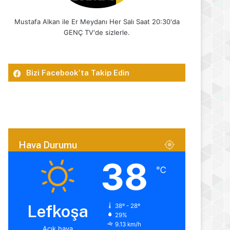
Mustafa Alkan ile Er Meydanı Her Salı Saat 20:30'da
GENÇ TV'de sizlerle.
Bizi Facebook’ta Takip Edin
Hava Durumu
38
℃
Lefkoşa
38º - 28º
29%
9.13 km/h
Açık hava