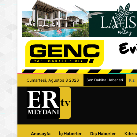
Cumartesi, Ağustos 8 2026
Son Dakika Haberleri
Kızı
Anasayfa
İç Haberler
Dış Haberler
Kıbrıs