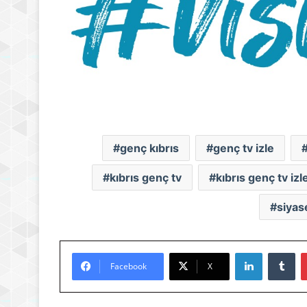
genç kıbrıs
genç tv izle
kıbrıs genç tv
kıbrıs genç tv izl
siyase
LinkedIn
Tu
Facebook
X