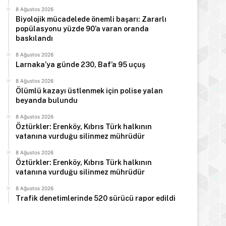
8 Ağustos 2026
Biyolojik mücadelede önemli başarı: Zararlı
popülasyonu yüzde 90’a varan oranda
baskılandı
8 Ağustos 2026
Larnaka’ya günde 230, Baf’a 95 uçuş
8 Ağustos 2026
Ölümlü kazayı üstlenmek için polise yalan
beyanda bulundu
8 Ağustos 2026
Öztürkler: Erenköy, Kıbrıs Türk halkının
vatanına vurduğu silinmez mührüdür
8 Ağustos 2026
Öztürkler: Erenköy, Kıbrıs Türk halkının
vatanına vurduğu silinmez mührüdür
8 Ağustos 2026
Trafik denetimlerinde 520 sürücü rapor edildi