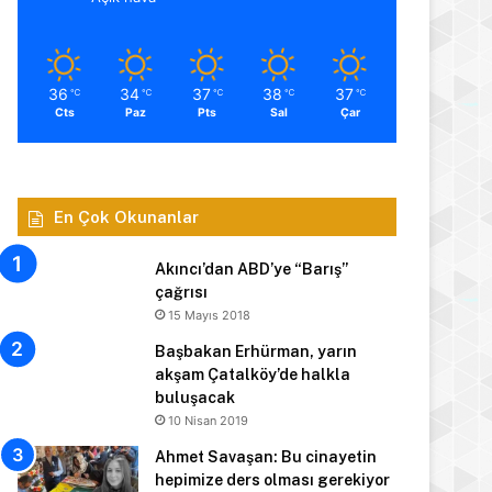
36
34
37
38
37
℃
℃
℃
℃
℃
Cts
Paz
Pts
Sal
Çar
En Çok Okunanlar
Akıncı’dan ABD’ye “Barış”
çağrısı
15 Mayıs 2018
Başbakan Erhürman, yarın
akşam Çatalköy’de halkla
buluşacak
10 Nisan 2019
Ahmet Savaşan: Bu cinayetin
hepimize ders olması gerekiyor