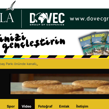
lbaş Parkı önünde kanalizasyon çalışması: Şht. Ecvet Yusuf Caddesi trafi
Spor
Video
Fotoğraf
Emlak
İletişim