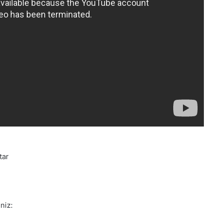
tar
niz: