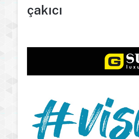
çakıcı