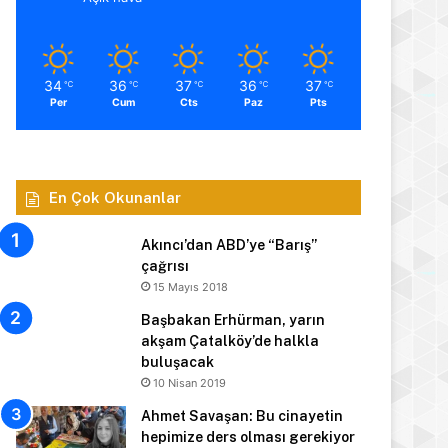
34
36
37
36
37
℃
℃
℃
℃
℃
Per
Cum
Cts
Paz
Pts
En Çok Okunanlar
Akıncı’dan ABD’ye “Barış”
çağrısı
15 Mayıs 2018
Başbakan Erhürman, yarın
akşam Çatalköy’de halkla
buluşacak
10 Nisan 2019
Ahmet Savaşan: Bu cinayetin
hepimize ders olması gerekiyor