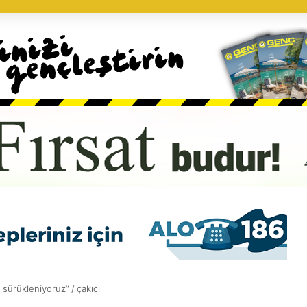
a sürükleniyoruz”
/
çakıcı