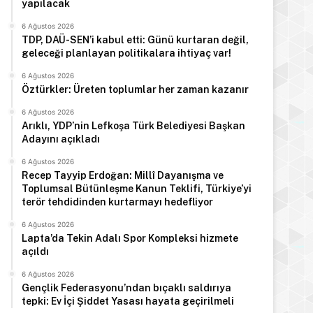
yapılacak
6 Ağustos 2026
TDP, DAÜ-SEN’i kabul etti: Günü kurtaran değil,
geleceği planlayan politikalara ihtiyaç var!
6 Ağustos 2026
Öztürkler: Üreten toplumlar her zaman kazanır
6 Ağustos 2026
Arıklı, YDP’nin Lefkoşa Türk Belediyesi Başkan
Adayını açıkladı
6 Ağustos 2026
Recep Tayyip Erdoğan: Millî Dayanışma ve
Toplumsal Bütünleşme Kanun Teklifi, Türkiye’yi
terör tehdidinden kurtarmayı hedefliyor
6 Ağustos 2026
Lapta’da Tekin Adalı Spor Kompleksi hizmete
açıldı
6 Ağustos 2026
Gençlik Federasyonu’ndan bıçaklı saldırıya
tepki: Ev İçi Şiddet Yasası hayata geçirilmeli