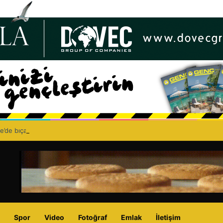
e’de bıçaklı kavga can aldı: 40 yaşındaki adam yaşamını yitirdi
Spor
Video
Fotoğraf
Emlak
İletişim