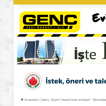
Anasayfa
/
Çakıcı, Seçim Yasası’ndan endişeli: “Skandal