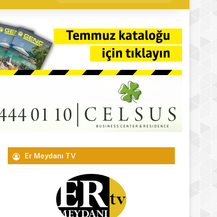
yap
...
Er Meydanı TV