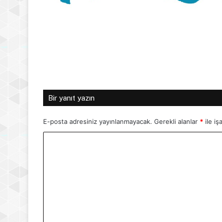
Bir yanıt yazın
E-posta adresiniz yayınlanmayacak.
Gerekli alanlar
*
ile iş
Y
o
r
u
m
*