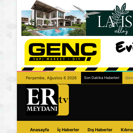
Perşembe, Ağustos 6 2026
Son Dakika Haberleri
Girn
Anasayfa
İç Haberler
Dış Haberler
Kıbrıs