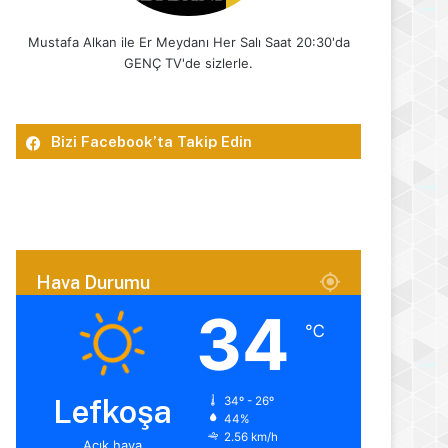
Mustafa Alkan ile Er Meydanı Her Salı Saat 20:30'da
GENÇ TV'de sizlerle.
Bizi Facebook’ta Takip Edin
Hava Durumu
34
℃
Lefkoşa
34º - 26º
44%
2.56 km/h
Açık hava