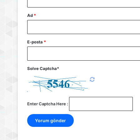
Ad
*
E-posta
*
Solve Captcha*
Enter Captcha Here :