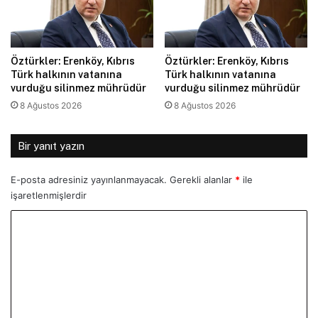
Öztürkler: Erenköy, Kıbrıs
Öztürkler: Erenköy, Kıbrıs
Türk halkının vatanına
Türk halkının vatanına
vurduğu silinmez mührüdür
vurduğu silinmez mührüdür
8 Ağustos 2026
8 Ağustos 2026
Bir yanıt yazın
E-posta adresiniz yayınlanmayacak.
Gerekli alanlar
*
ile
işaretlenmişlerdir
Y
o
r
u
m