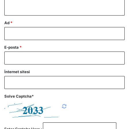
*
Ad
*
E-posta
*
İnternet sitesi
Solve Captcha*
Enter Captcha Here :