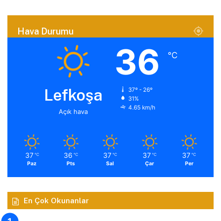
Hava Durumu
36
℃
Lefkoşa
37º - 26º
31%
4.65 km/h
Açık hava
37
36
37
37
37
℃
℃
℃
℃
℃
Paz
Pts
Sal
Çar
Per
En Çok Okunanlar