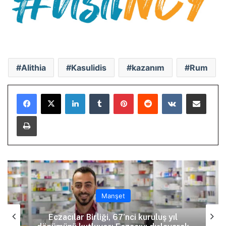
Alithia
Kasulidis
kazanım
Rum
LinkedIn
Tumblr
Pinterest
Reddit
VKontakte
E-Posta ile paylaş
Yazdır
Manşet
Eczacılar Birliği, 67’nci kuruluş yıl