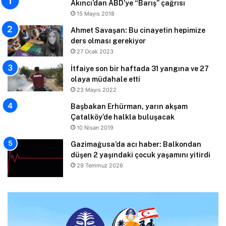
Akıncı’dan ABD’ye “Barış” çağrısı
15 Mayıs 2018
Ahmet Savaşan: Bu cinayetin hepimize
ders olması gerekiyor
27 Ocak 2023
İtfaiye son bir haftada 31 yangına ve 27
olaya müdahale etti
23 Mayıs 2022
Başbakan Erhürman, yarın akşam
Çatalköy’de halkla buluşacak
10 Nisan 2019
Gazimağusa’da acı haber: Balkondan
düşen 2 yaşındaki çocuk yaşamını yitirdi
29 Temmuz 2026