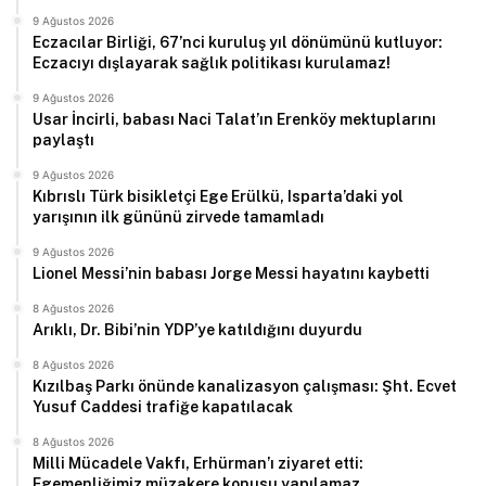
9 Ağustos 2026
Eczacılar Birliği, 67’nci kuruluş yıl dönümünü kutluyor:
Eczacıyı dışlayarak sağlık politikası kurulamaz!
9 Ağustos 2026
Usar İncirli, babası Naci Talat’ın Erenköy mektuplarını
paylaştı
9 Ağustos 2026
Kıbrıslı Türk bisikletçi Ege Erülkü, Isparta’daki yol
yarışının ilk gününü zirvede tamamladı
9 Ağustos 2026
Lionel Messi’nin babası Jorge Messi hayatını kaybetti
8 Ağustos 2026
Arıklı, Dr. Bibi’nin YDP’ye katıldığını duyurdu
8 Ağustos 2026
Kızılbaş Parkı önünde kanalizasyon çalışması: Şht. Ecvet
Yusuf Caddesi trafiğe kapatılacak
8 Ağustos 2026
Milli Mücadele Vakfı, Erhürman’ı ziyaret etti:
Egemenliğimiz müzakere konusu yapılamaz