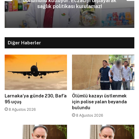
dönümünü kutluyor: Eczacıyı dışlayarak
sağlık politikası kurulamaz!
Diğer Haberler
Larnaka’ya günde 230, Baf’a
Ölümlü kazayı üstlenmek
95 uçuş
için polise yalan beyanda
bulundu
8 Ağustos 2026
8 Ağustos 2026