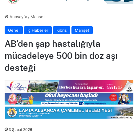
Anasayfa
/
Manşet
Genel
İç Haberler
Kıbrıs
Manşet
AB’den şap hastalığıyla
mücadeleye 500 bin doz aşı
desteği
3 Şubat 2026