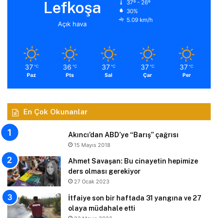
Lefkoşa
37º - 26º
30%
5.09 km/h
Açık hava
37
36
37
37
37
℃
℃
℃
℃
℃
Paz
Pts
Sal
Çar
Per
En Çok Okunanlar
Akıncı’dan ABD’ye “Barış” çağrısı
15 Mayıs 2018
Ahmet Savaşan: Bu cinayetin hepimize
ders olması gerekiyor
27 Ocak 2023
İtfaiye son bir haftada 31 yangına ve 27
olaya müdahale etti