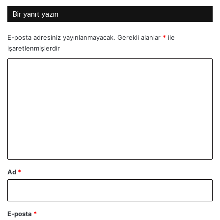
Bir yanıt yazın
E-posta adresiniz yayınlanmayacak.
Gerekli alanlar
*
ile
işaretlenmişlerdir
Y
o
r
u
m
*
Ad
*
E-posta
*