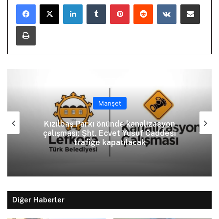
LinkedIn
Tumblr
Pinterest
Reddit
VKontakte
E-Posta ile paylaş
Yazdır
Manşet
Kızılbaş Parkı önünde kanalizasyon
çalışması: Şht. Ecvet Yusuf Caddesi
trafiğe kapatılacak
Diğer Haberler