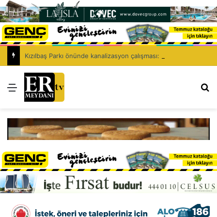
Kızılbaş Parkı önünde kanalizasyon çalışması: Şht. Ecvet Yusuf Caddesi trafiğe kapatılacak
Menü
Ar