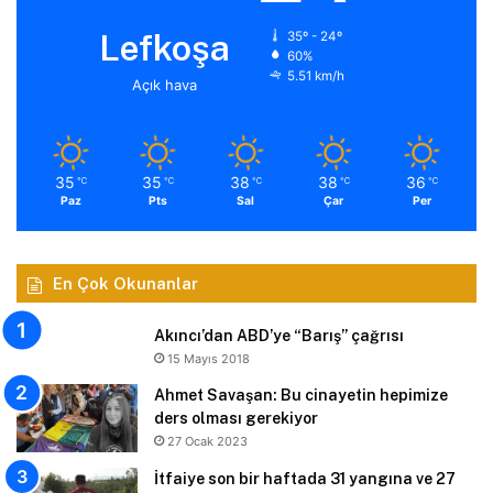
Lefkoşa
35º - 24º
60%
5.51 km/h
Açık hava
35
35
38
38
36
℃
℃
℃
℃
℃
Paz
Pts
Sal
Çar
Per
En Çok Okunanlar
Akıncı’dan ABD’ye “Barış” çağrısı
15 Mayıs 2018
Ahmet Savaşan: Bu cinayetin hepimize
ders olması gerekiyor
27 Ocak 2023
İtfaiye son bir haftada 31 yangına ve 27