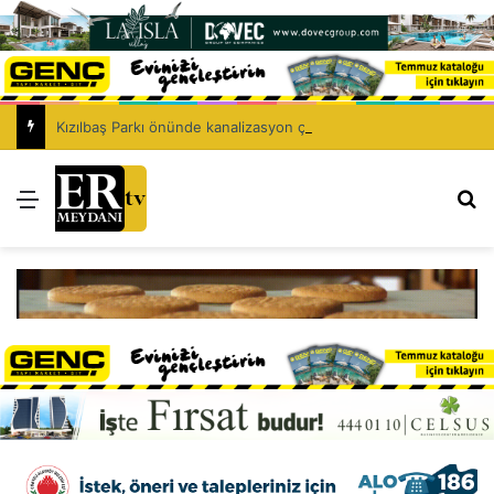
Kızılbaş Parkı önünde kanalizasyon çalışması: Şht. Ecvet Yusuf Caddesi trafiğe kapatılacak
Menü
Ar