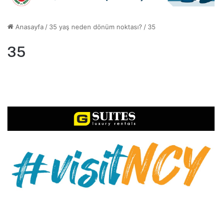
Anasayfa
/
35 yaş neden dönüm noktası?
/
35
35