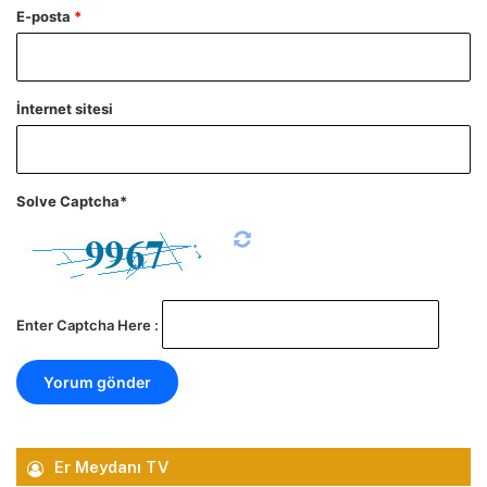
E-posta
*
İnternet sitesi
Solve Captcha*
Enter Captcha Here :
Er Meydanı TV