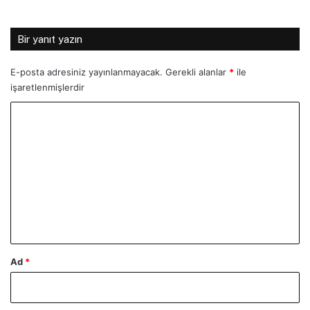
Bir yanıt yazın
E-posta adresiniz yayınlanmayacak.
Gerekli alanlar
*
ile
işaretlenmişlerdir
Y
o
r
u
m
*
Ad
*