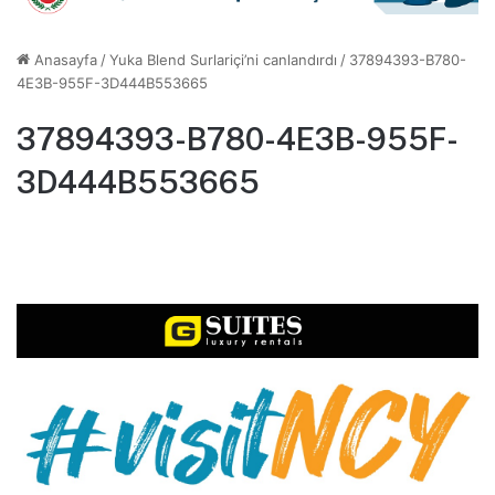
Anasayfa
/
Yuka Blend Surlariçi’ni canlandırdı
/
37894393-B780-
4E3B-955F-3D444B553665
37894393-B780-4E3B-955F-
3D444B553665