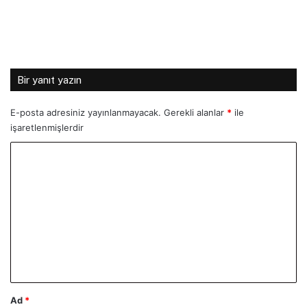
Bir yanıt yazın
E-posta adresiniz yayınlanmayacak.
Gerekli alanlar
*
ile
işaretlenmişlerdir
Y
o
r
u
m
*
Ad
*