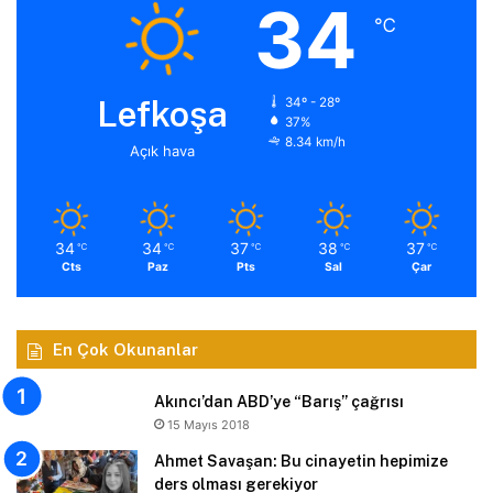
34
℃
Lefkoşa
34º - 28º
37%
8.34 km/h
Açık hava
34
34
37
38
37
℃
℃
℃
℃
℃
Cts
Paz
Pts
Sal
Çar
En Çok Okunanlar
Akıncı’dan ABD’ye “Barış” çağrısı
15 Mayıs 2018
Ahmet Savaşan: Bu cinayetin hepimize
ders olması gerekiyor