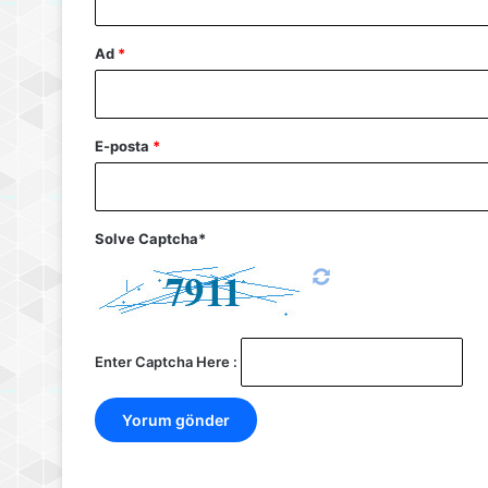
Ad
*
E-posta
*
Solve Captcha*
Enter Captcha Here :