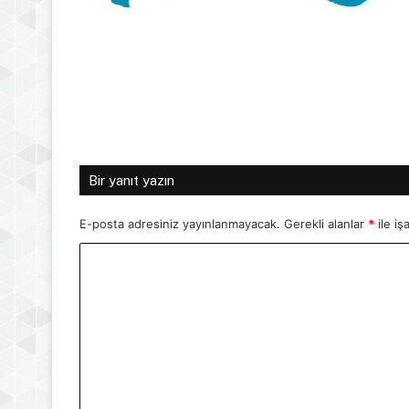
Bir yanıt yazın
E-posta adresiniz yayınlanmayacak.
Gerekli alanlar
*
ile iş
Y
o
r
u
m
*