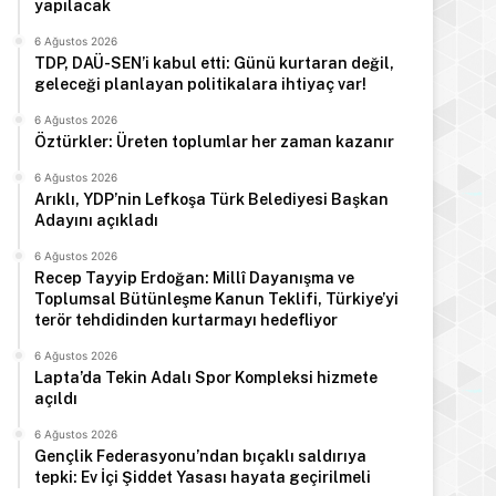
yapılacak
6 Ağustos 2026
TDP, DAÜ-SEN’i kabul etti: Günü kurtaran değil,
geleceği planlayan politikalara ihtiyaç var!
6 Ağustos 2026
Öztürkler: Üreten toplumlar her zaman kazanır
6 Ağustos 2026
Arıklı, YDP’nin Lefkoşa Türk Belediyesi Başkan
Adayını açıkladı
6 Ağustos 2026
Recep Tayyip Erdoğan: Millî Dayanışma ve
Toplumsal Bütünleşme Kanun Teklifi, Türkiye’yi
terör tehdidinden kurtarmayı hedefliyor
6 Ağustos 2026
Lapta’da Tekin Adalı Spor Kompleksi hizmete
açıldı
6 Ağustos 2026
Gençlik Federasyonu’ndan bıçaklı saldırıya
tepki: Ev İçi Şiddet Yasası hayata geçirilmeli