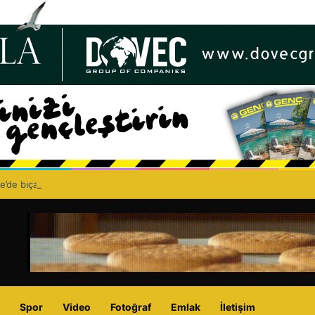
e’de bıçaklı kavga can aldı: 40 yaşındaki adam yaşamını yitirdi
Spor
Video
Fotoğraf
Emlak
İletişim