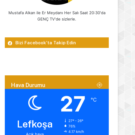
Mustafa Alkan ile Er Meydanı Her Salı Saat 20:30'da
GENÇ TV'de sizlerle.
Bizi Facebook’ta Takip Edin
Hava Durumu
27
℃
Lefkoşa
27º - 26º
76%
4.17 km/h
Açık hava