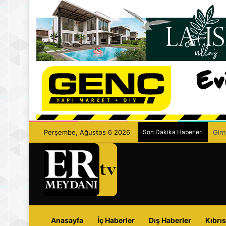
Perşembe, Ağustos 6 2026
Son Dakika Haberleri
Girn
Anasayfa
İç Haberler
Dış Haberler
Kıbrıs