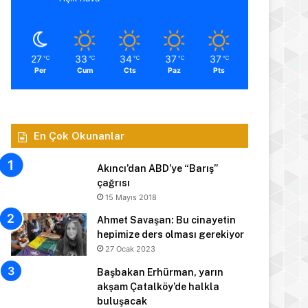
27
33
34
37
37
℃
℃
℃
℃
℃
Per
Cum
Cts
Paz
Pts
En Çok Okunanlar
Akıncı’dan ABD’ye “Barış”
çağrısı
15 Mayıs 2018
Ahmet Savaşan: Bu cinayetin
hepimize ders olması gerekiyor
27 Ocak 2023
Başbakan Erhürman, yarın
akşam Çatalköy’de halkla
buluşacak