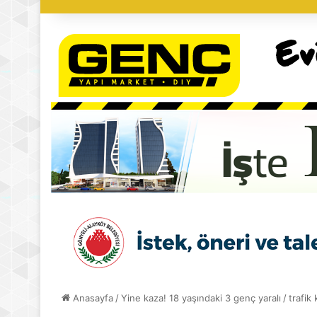
Anasayfa
/
Yine kaza! 18 yaşındaki 3 genç yaralı
/
trafik 