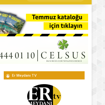
yap
...
Er Meydanı TV