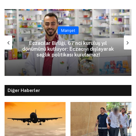
Manşet
Eczacılar Birliği, 67’nci kuruluş yıl
dönümünü kutluyor: Eczacıyı dışlayarak
sağlık politikası kurulamaz!
Diğer Haberler