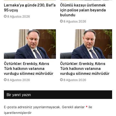
Larnaka’ya günde 230, Baf’a
Ölümlü kazayı üstlenmek
95 uçuş
için polise yalan beyanda
bulundu
8 Ağustos 2026
8 Ağustos 2026
Öztürkler: Erenköy, Kıbrıs
Öztürkler: Erenköy, Kıbrıs
Türk halkının vatanına
Türk halkının vatanına
vurduğu silinmez mührüdür
vurduğu silinmez mührüdür
8 Ağustos 2026
8 Ağustos 2026
Bir yanıt yazın
E-posta adresiniz yayınlanmayacak.
Gerekli alanlar
*
ile
işaretlenmişlerdir