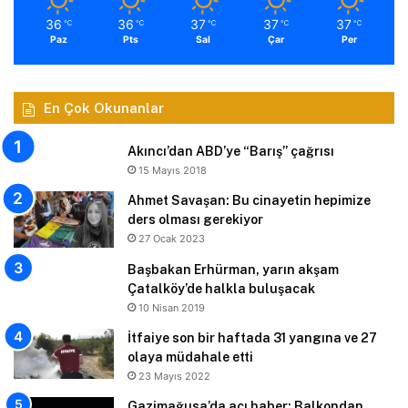
36
36
37
37
37
℃
℃
℃
℃
℃
Paz
Pts
Sal
Çar
Per
En Çok Okunanlar
Akıncı’dan ABD’ye “Barış” çağrısı
15 Mayıs 2018
Ahmet Savaşan: Bu cinayetin hepimize
ders olması gerekiyor
27 Ocak 2023
Başbakan Erhürman, yarın akşam
Çatalköy’de halkla buluşacak
10 Nisan 2019
İtfaiye son bir haftada 31 yangına ve 27
olaya müdahale etti
23 Mayıs 2022
Gazimağusa’da acı haber: Balkondan