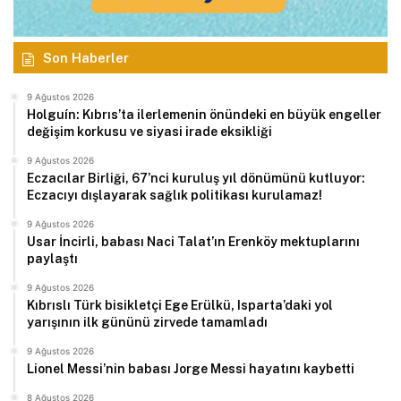
Son Haberler
9 Ağustos 2026
Holguín: Kıbrıs’ta ilerlemenin önündeki en büyük engeller
değişim korkusu ve siyasi irade eksikliği
9 Ağustos 2026
Eczacılar Birliği, 67’nci kuruluş yıl dönümünü kutluyor:
Eczacıyı dışlayarak sağlık politikası kurulamaz!
9 Ağustos 2026
Usar İncirli, babası Naci Talat’ın Erenköy mektuplarını
paylaştı
9 Ağustos 2026
Kıbrıslı Türk bisikletçi Ege Erülkü, Isparta’daki yol
yarışının ilk gününü zirvede tamamladı
9 Ağustos 2026
Lionel Messi’nin babası Jorge Messi hayatını kaybetti
8 Ağustos 2026