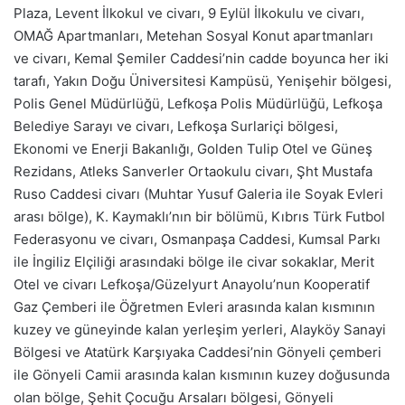
Plaza, Levent İlkokul ve civarı, 9 Eylül İlkokulu ve civarı,
OMAĞ Apartmanları, Metehan Sosyal Konut apartmanları
ve civarı, Kemal Şemiler Caddesi’nin cadde boyunca her iki
tarafı, Yakın Doğu Üniversitesi Kampüsü, Yenişehir bölgesi,
Polis Genel Müdürlüğü, Lefkoşa Polis Müdürlüğü, Lefkoşa
Belediye Sarayı ve civarı, Lefkoşa Surlariçi bölgesi,
Ekonomi ve Enerji Bakanlığı, Golden Tulip Otel ve Güneş
Rezidans, Atleks Sanverler Ortaokulu civarı, Şht Mustafa
Ruso Caddesi civarı (Muhtar Yusuf Galeria ile Soyak Evleri
arası bölge), K. Kaymaklı’nın bir bölümü, Kıbrıs Türk Futbol
Federasyonu ve civarı, Osmanpaşa Caddesi, Kumsal Parkı
ile İngiliz Elçiliği arasındaki bölge ile civar sokaklar, Merit
Otel ve civarı Lefkoşa/Güzelyurt Anayolu’nun Kooperatif
Gaz Çemberi ile Öğretmen Evleri arasında kalan kısmının
kuzey ve güneyinde kalan yerleşim yerleri, Alayköy Sanayi
Bölgesi ve Atatürk Karşıyaka Caddesi’nin Gönyeli çemberi
ile Gönyeli Camii arasında kalan kısmının kuzey doğusunda
olan bölge, Şehit Çocuğu Arsaları bölgesi, Gönyeli