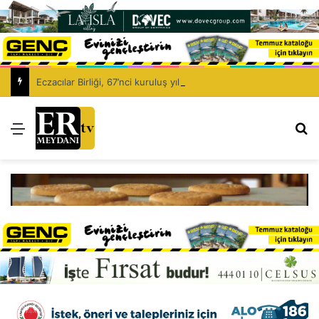
Eczacılar Birliği, 67’nci kuruluş yıl dönümünü kutluyor: Eczacıyı dışlayarak sağlık politikası kurulamaz!
Menü
Ar