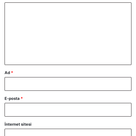
Y
o
r
u
m
*
Ad
*
E-posta
*
İnternet sitesi