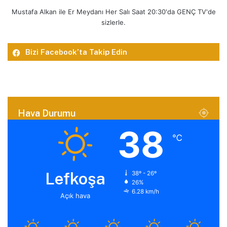
Mustafa Alkan ile Er Meydanı Her Salı Saat 20:30'da GENÇ TV'de
sizlerle.
Bizi Facebook’ta Takip Edin
Hava Durumu
38
℃
Lefkoşa
38º - 26º
26%
6.28 km/h
Açık hava