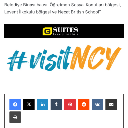
Belediye Binası batısı, Öğretmen Sosyal Konutları bölgesi,
Levent İlkokulu bölgesi ve Necat British School”
LinkedIn
Tumblr
Pinterest
Reddit
VKontakte
E-Posta ile paylaş
Yazdır