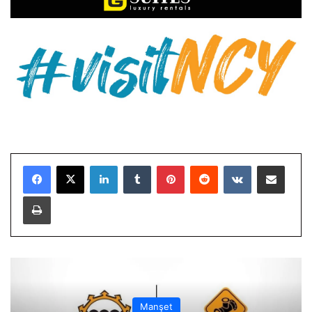
LinkedIn
Tumblr
Pinterest
Reddit
VKontakte
E-Posta ile paylaş
Yazdır
Manşet