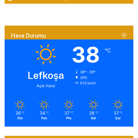
Hava Durumu
38
℃
Lefkoşa
38º - 28º
29%
9.13 km/h
Açık hava
36
34
37
38
37
℃
℃
℃
℃
℃
Cts
Paz
Pts
Sal
Çar