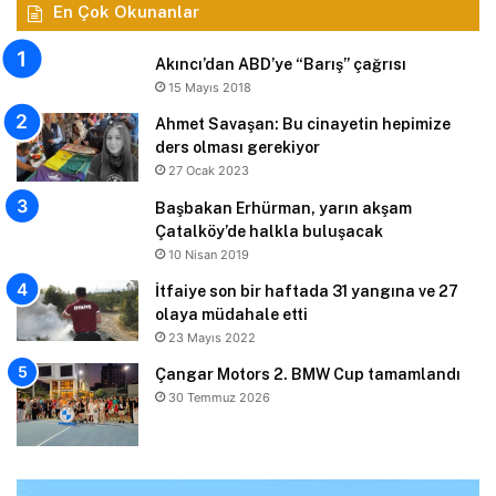
En Çok Okunanlar
Akıncı’dan ABD’ye “Barış” çağrısı
15 Mayıs 2018
Ahmet Savaşan: Bu cinayetin hepimize
ders olması gerekiyor
27 Ocak 2023
Başbakan Erhürman, yarın akşam
Çatalköy’de halkla buluşacak
10 Nisan 2019
İtfaiye son bir haftada 31 yangına ve 27
olaya müdahale etti
23 Mayıs 2022
Çangar Motors 2. BMW Cup tamamlandı
30 Temmuz 2026