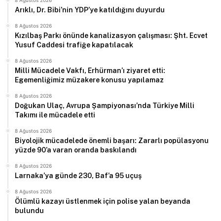
8 Ağustos 2026
Arıklı, Dr. Bibi’nin YDP’ye katıldığını duyurdu
8 Ağustos 2026
Kızılbaş Parkı önünde kanalizasyon çalışması: Şht. Ecvet
Yusuf Caddesi trafiğe kapatılacak
8 Ağustos 2026
Milli Mücadele Vakfı, Erhürman’ı ziyaret etti:
Egemenliğimiz müzakere konusu yapılamaz
8 Ağustos 2026
Doğukan Ulaç, Avrupa Şampiyonası’nda Türkiye Milli
Takımı ile mücadele etti
8 Ağustos 2026
Biyolojik mücadelede önemli başarı: Zararlı popülasyonu
yüzde 90’a varan oranda baskılandı
8 Ağustos 2026
Larnaka’ya günde 230, Baf’a 95 uçuş
8 Ağustos 2026
Ölümlü kazayı üstlenmek için polise yalan beyanda
bulundu