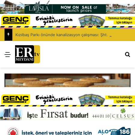
Kızılbaş Parkı önünde kanalizasyon çalışması: Şht. Ecvet Yusuf Caddesi trafiğe kapatılacak
Menü
Ar