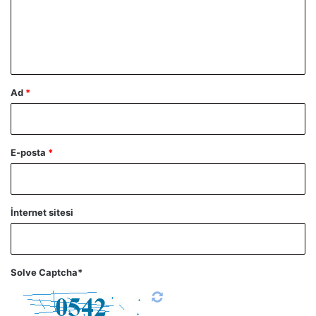
u
m
*
Ad
*
E-posta
*
İnternet sitesi
Solve Captcha*