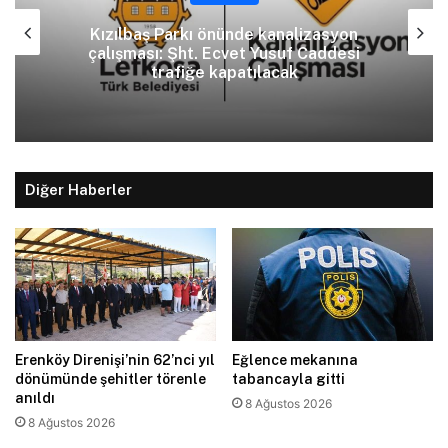
Kızılbaş Parkı önünde kanalizasyon
çalışması: Şht. Ecvet Yusuf Caddesi
trafiğe kapatılacak
Diğer Haberler
Erenköy Direnişi’nin 62’nci yıl
Eğlence mekanına
dönümünde şehitler törenle
tabancayla gitti
anıldı
8 Ağustos 2026
8 Ağustos 2026