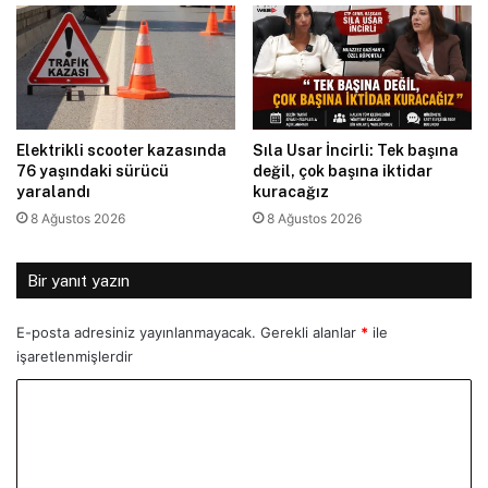
Elektrikli scooter kazasında
Sıla Usar İncirli: Tek başına
76 yaşındaki sürücü
değil, çok başına iktidar
yaralandı
kuracağız
8 Ağustos 2026
8 Ağustos 2026
Bir yanıt yazın
E-posta adresiniz yayınlanmayacak.
Gerekli alanlar
*
ile
işaretlenmişlerdir
Y
o
r