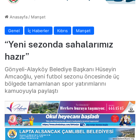
Anasayfa
/
Manşet
Genel
İç Haberler
Kıbrıs
Manşet
“Yeni sezonda sahalarımız
hazır”
Gönyeli-Alayköy Belediye Başkanı Hüseyin
Amcaoğlu, yeni futbol sezonu öncesinde üç
bölgede tamamlanan spor yatırımlarını
kamuoyuyla paylaştı