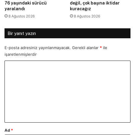
76 yaşındaki sürücü
değil, çok başına iktidar
yaralandı
kuracağız
8 Ağustos 2026
8 Ağustos 2026
Bir yanıt yazın
E-posta adresiniz yayınlanmayacak.
Gerekli alanlar
*
ile
işaretlenmişlerdir
Y
o
r
u
m
*
Ad
*