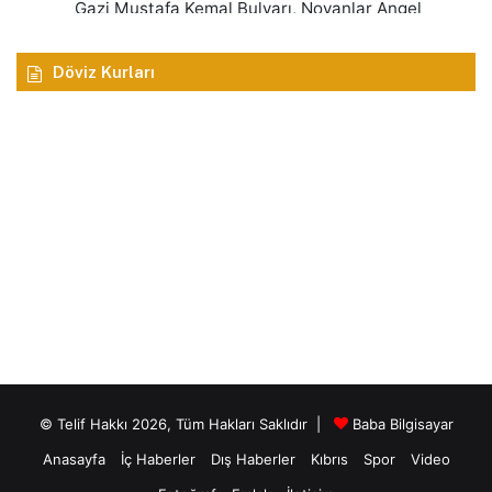
Döviz Kurları
© Telif Hakkı 2026, Tüm Hakları Saklıdır |
Baba Bilgisayar
Anasayfa
İç Haberler
Dış Haberler
Kıbrıs
Spor
Video