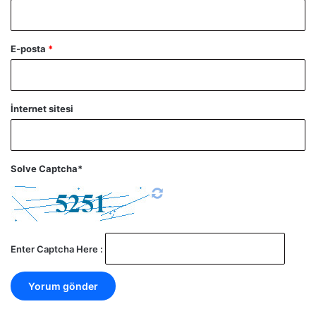
E-posta
*
İnternet sitesi
Solve Captcha*
Enter Captcha Here :