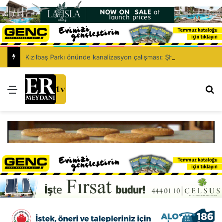
Kızılbaş Parkı önünde kanalizasyon çalışması: Şht. Ecvet Yusuf Caddesi trafiğe kapatılacak
Menü
Ar