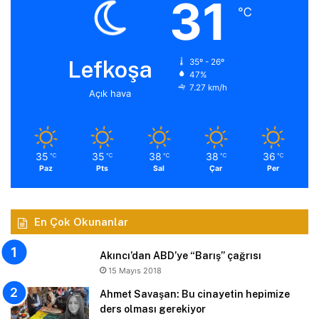
31
℃
Lefkoşa
35º - 26º
47%
7.27 km/h
Açık hava
35
35
38
38
36
℃
℃
℃
℃
℃
Paz
Pts
Sal
Çar
Per
En Çok Okunanlar
Akıncı’dan ABD’ye “Barış” çağrısı
15 Mayıs 2018
Ahmet Savaşan: Bu cinayetin hepimize
ders olması gerekiyor