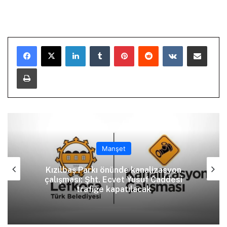
LinkedIn
Tumblr
Pinterest
Reddit
VKontakte
E-Posta ile paylaş
Yazdır
Manşet
Kızılbaş Parkı önünde kanalizasyon
çalışması: Şht. Ecvet Yusuf Caddesi
trafiğe kapatılacak