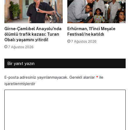
Girne-Çamlıbel Anayolu’nda
Erhürman, 11’inci Meşale
ölümlü trafik kazası: Turan
Festivali’ne katıldı
Obalı yaşamını yitirdi!
7 Ağustos 2026
7 Ağustos 2026
Bir yanıt yazın
E-posta adresiniz yayınlanmayacak.
Gerekli alanlar
*
ile
işaretlenmişlerdir
Y
o
r
u
m