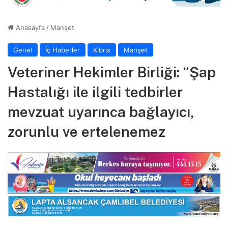
Anasayfa
/
Manşet
Genel
İç Haberler
Kıbrıs
Manşet
Veteriner Hekimler Birliği: “Şap
Hastalığı ile ilgili tedbirler
mevzuat uyarınca bağlayıcı,
zorunlu ve ertelenemez