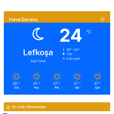
Hava Durumu
24
℃
Lefkoşa
36º - 24º
75%
0.92 km/h
Açık hava
36
35
37
37
37
℃
℃
℃
℃
℃
Cts
Paz
Pts
Sal
Çar
En Çok Okunanlar