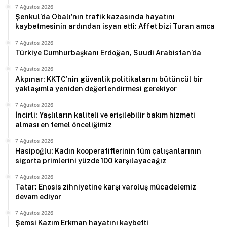
7 Ağustos 2026
Şenkul’da Obalı’nın trafik kazasında hayatını
kaybetmesinin ardından isyan etti: Affet bizi Turan amca
7 Ağustos 2026
Türkiye Cumhurbaşkanı Erdoğan, Suudi Arabistan’da
7 Ağustos 2026
Akpınar: KKTC’nin güvenlik politikalarını bütüncül bir
yaklaşımla yeniden değerlendirmesi gerekiyor
7 Ağustos 2026
İncirli: Yaşlıların kaliteli ve erişilebilir bakım hizmeti
alması en temel önceliğimiz
7 Ağustos 2026
Hasipoğlu: Kadın kooperatiflerinin tüm çalışanlarının
sigorta primlerini yüzde 100 karşılayacağız
7 Ağustos 2026
Tatar: Enosis zihniyetine karşı varoluş mücadelemiz
devam ediyor
7 Ağustos 2026
Şemsi Kazım Erkman hayatını kaybetti