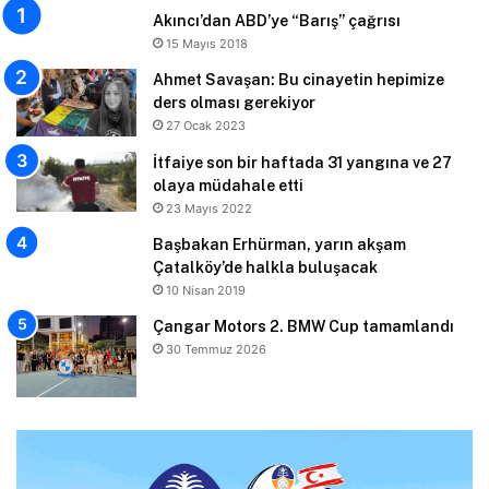
Akıncı’dan ABD’ye “Barış” çağrısı
15 Mayıs 2018
Ahmet Savaşan: Bu cinayetin hepimize
ders olması gerekiyor
27 Ocak 2023
İtfaiye son bir haftada 31 yangına ve 27
olaya müdahale etti
23 Mayıs 2022
Başbakan Erhürman, yarın akşam
Çatalköy’de halkla buluşacak
10 Nisan 2019
Çangar Motors 2. BMW Cup tamamlandı
30 Temmuz 2026