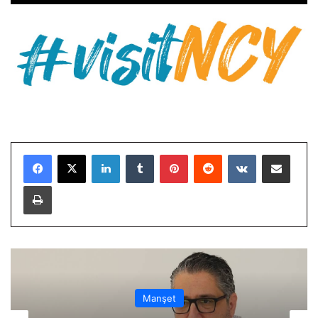
LinkedIn
Tumblr
Pinterest
Reddit
VKontakte
E-Posta ile paylaş
Yazdır
Manşet