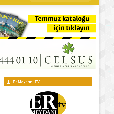
yap
...
Er Meydanı TV