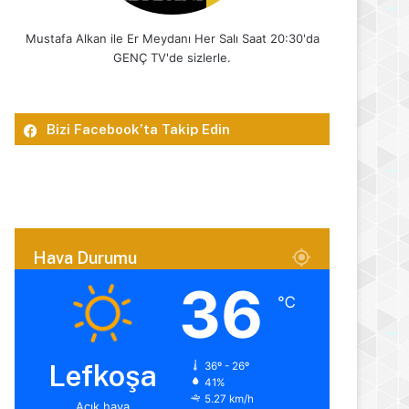
Mustafa Alkan ile Er Meydanı Her Salı Saat 20:30'da
GENÇ TV'de sizlerle.
Bizi Facebook’ta Takip Edin
Hava Durumu
36
℃
Lefkoşa
36º - 26º
41%
5.27 km/h
Açık hava