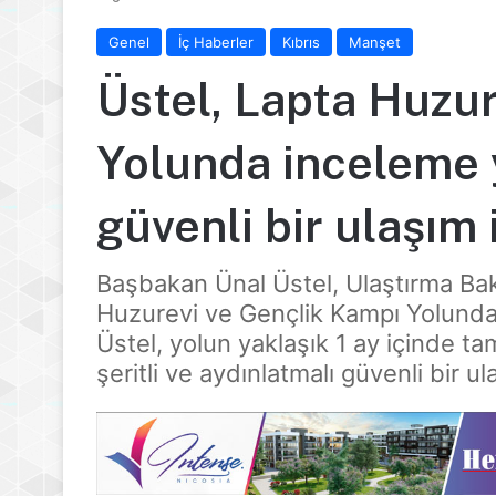
Genel
İç Haberler
Kıbrıs
Manşet
Üstel, Lapta Huzu
Yolunda inceleme 
güvenli bir ulaşım
Başbakan Ünal Üstel, Ulaştırma Bakan
Huzurevi ve Gençlik Kampı Yolunda y
Üstel, yolun yaklaşık 1 ay içinde 
şeritli ve aydınlatmalı güvenli bir u