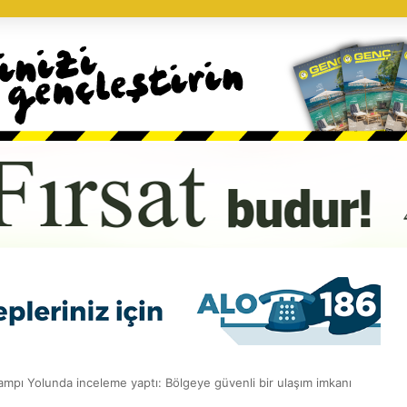
ampı Yolunda inceleme yaptı: Bölgeye güvenli bir ulaşım imkanı