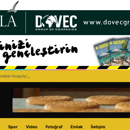
lıbel Anayolu’nda ölümlü trafik kazası: Turan Obalı yaşamını yitirdi!
Spor
Video
Fotoğraf
Emlak
İletişim