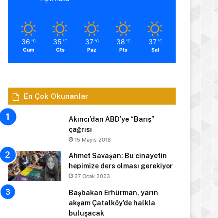
36
35
37
38
37
℃
℃
℃
℃
℃
Cum
Cts
Paz
Pts
Sal
En Çok Okunanlar
Akıncı’dan ABD’ye “Barış”
çağrısı
15 Mayıs 2018
Ahmet Savaşan: Bu cinayetin
hepimize ders olması gerekiyor
27 Ocak 2023
Başbakan Erhürman, yarın
akşam Çatalköy’de halkla
buluşacak