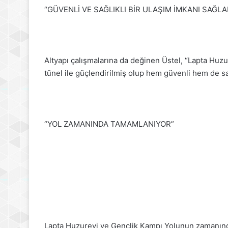
“GÜVENLİ VE SAĞLIKLI BİR ULAŞIM İMKANI SAĞL
Altyapı çalışmalarına da değinen Üstel, “Lapta Huzu
tünel ile güçlendirilmiş olup hem güvenli hem de sağl
“YOL ZAMANINDA TAMAMLANIYOR”
Lapta Huzurevi ve Gençlik Kampı Yolunun zamanın