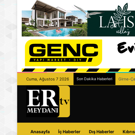
Cuma, Ağustos 7 2026
Son Dakika Haberleri
Girne-Çam
Anasayfa
İç Haberler
Dış Haberler
Kıbrıs