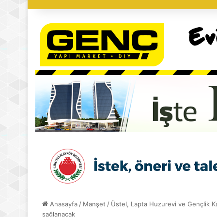
Anasayfa
/
Manşet
/
Üstel, Lapta Huzurevi ve Gençlik K
sağlanacak