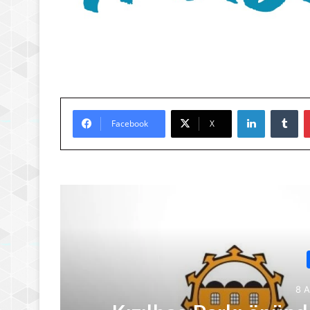
LinkedIn
Tu
Facebook
X
Son
8 