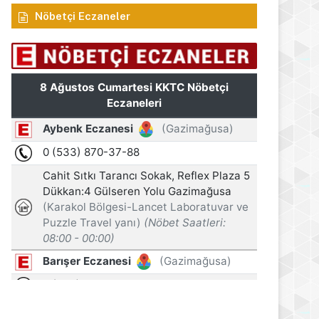
Milli Mücadele Vakfı, Erhürma
Nöbetçi Eczaneler
Egemenliğimiz müzakere ko
s 2026
8 Ağustos 2026
8 Ağustos 2026
Larnaka’ya günde 230, Baf’a 95 uçuş
Ölümlü kazayı üstlenmek için polise yalan beyanda bulundu
Öztürkler: Erenköy, Kıbrıs Türk halkının vatanına vurduğu silinmez mührüdür