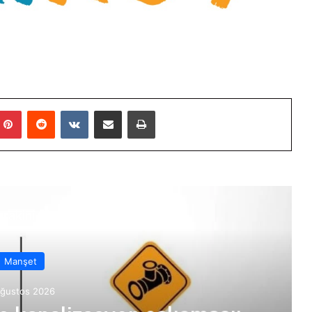
mblr
Pinterest
Reddit
VKontakte
E-Posta ile paylaş
Yazdır
rakini Oku
Manşet
Ağustos 2026