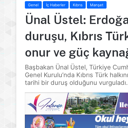
Genel
İç Haberler
Kıbrıs
Manşet
Ünal Üstel: Erdoğa
duruşu, Kıbrıs Tür
onur ve güç kaynağ
Başbakan Ünal Üstel, Türkiye Cum
Genel Kurulu’nda Kıbrıs Türk halkı
tarihi bir duruş olduğunu vurguladı.