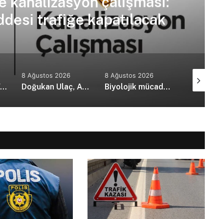
e kanalizasyon çalışması:
ddesi trafiğe kapatılacak
8 Ağustos 2026
8 Ağustos 2026
8 Ağusto
Milli Mücadele Vakfı, Erhürman’ı ziyaret etti: Egemenliğimiz müzakere konusu yapılamaz
Doğukan Ulaç, Avrupa Şampiyonası’nda Türkiye Milli Takımı ile mücadele etti
Biyolojik mücadelede önemli başarı: Zararlı popülasyonu yüzde 90’a varan oranda baskılandı