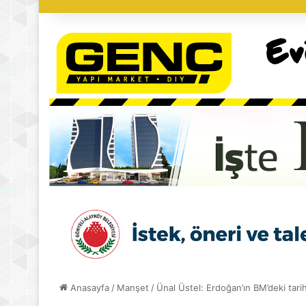
Anasayfa
/
Manşet
/
Ünal Üstel: Erdoğan’ın BM’deki tarih