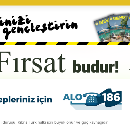
i duruşu, Kıbrıs Türk halkı için büyük onur ve güç kaynağıdır