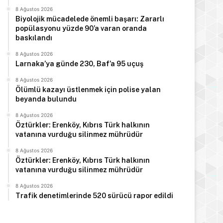
8 Ağustos 2026
Biyolojik mücadelede önemli başarı: Zararlı
popülasyonu yüzde 90’a varan oranda
baskılandı
8 Ağustos 2026
Larnaka’ya günde 230, Baf’a 95 uçuş
8 Ağustos 2026
Ölümlü kazayı üstlenmek için polise yalan
beyanda bulundu
8 Ağustos 2026
Öztürkler: Erenköy, Kıbrıs Türk halkının
vatanına vurduğu silinmez mührüdür
8 Ağustos 2026
Öztürkler: Erenköy, Kıbrıs Türk halkının
vatanına vurduğu silinmez mührüdür
Manşet
8 Ağustos 2026
Trafik denetimlerinde 520 sürücü rapor edildi
8 Ağustos 2026