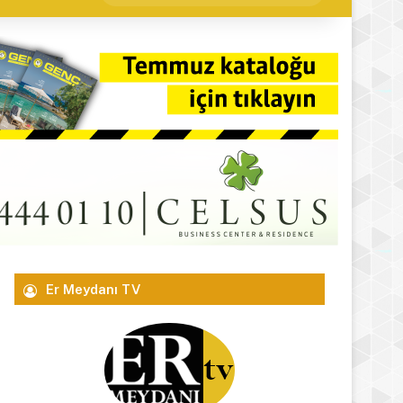
yap
...
Er Meydanı TV