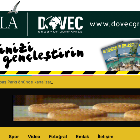
lbaş Parkı önünde kanalizasyon çalışması: Şht. Ecvet Yusuf Caddesi trafi
Spor
Video
Fotoğraf
Emlak
İletişim