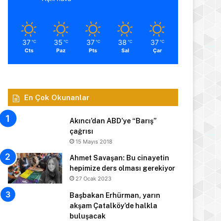
37
35
37
38
37
℃
℃
℃
℃
℃
Cts
Paz
Pts
Sal
Çar
En Çok Okunanlar
Akıncı’dan ABD’ye “Barış”
çağrısı
15 Mayıs 2018
Ahmet Savaşan: Bu cinayetin
hepimize ders olması gerekiyor
27 Ocak 2023
Başbakan Erhürman, yarın
akşam Çatalköy’de halkla
buluşacak