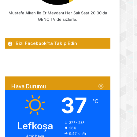
Mustafa Alkan ile Er Meydanı Her Salı Saat 20:30'da
GENÇ TV'de sizlerle.
Bizi Facebook’ta Takip Edin
Hava Durumu
37
℃
Lefkoşa
37º - 28º
36%
9.47 km/h
Açık hava