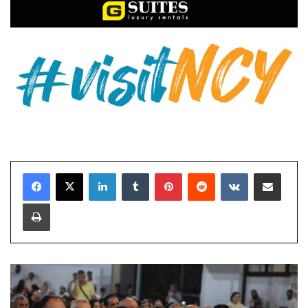
LinkedIn
Tumblr
Pinterest
Reddit
VKontakte
E-Posta ile paylaş
Yazdır