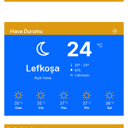
Hava Durumu
24
℃
Lefkoşa
35º - 24º
81%
1.99 km/h
Açık hava
35
35
37
37
38
℃
℃
℃
℃
℃
Cum
Cts
Paz
Pts
Sal