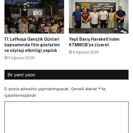
17. Lefkoşa Gençlik Günleri
Yeşil Barış Hareketi’nden
kapsamında film gösterimi
KTMMOB’ye ziyaret
ve söyleşi etkinliği yapıldı
5 Ağustos 2026
5 Ağustos 2026
Bir yanıt yazın
E-posta adresiniz yayınlanmayacak.
Gerekli alanlar
*
ile
işaretlenmişlerdir
Y
o
r
u