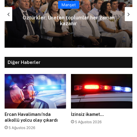
Manşet
an
Arıklı, YDP’nin Lefkoşa Türk Belediyesi
Başkan Adayını açıkladı
Diğer Haberler
Ercan Havalimanı’nda
İzinsiz ikamet…
alkollü yolcu olay çıkardı
5 Ağustos 2026
5 Ağustos 2026