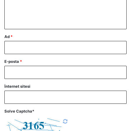
m
*
Ad
*
E-posta
*
İnternet sitesi
Solve Captcha*