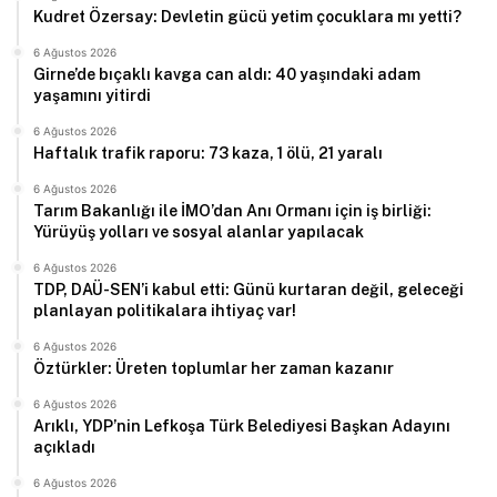
Kudret Özersay: Devletin gücü yetim çocuklara mı yetti?
6 Ağustos 2026
Girne’de bıçaklı kavga can aldı: 40 yaşındaki adam
yaşamını yitirdi
6 Ağustos 2026
Haftalık trafik raporu: 73 kaza, 1 ölü, 21 yaralı
6 Ağustos 2026
Tarım Bakanlığı ile İMO’dan Anı Ormanı için iş birliği:
Yürüyüş yolları ve sosyal alanlar yapılacak
6 Ağustos 2026
TDP, DAÜ-SEN’i kabul etti: Günü kurtaran değil, geleceği
planlayan politikalara ihtiyaç var!
6 Ağustos 2026
Öztürkler: Üreten toplumlar her zaman kazanır
6 Ağustos 2026
Arıklı, YDP’nin Lefkoşa Türk Belediyesi Başkan Adayını
açıkladı
6 Ağustos 2026