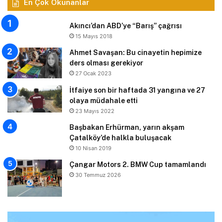
En Çok Okunanlar
Akıncı’dan ABD’ye “Barış” çağrısı
15 Mayıs 2018
Ahmet Savaşan: Bu cinayetin hepimize
ders olması gerekiyor
27 Ocak 2023
İtfaiye son bir haftada 31 yangına ve 27
olaya müdahale etti
23 Mayıs 2022
Başbakan Erhürman, yarın akşam
Çatalköy’de halkla buluşacak
10 Nisan 2019
Çangar Motors 2. BMW Cup tamamlandı
30 Temmuz 2026