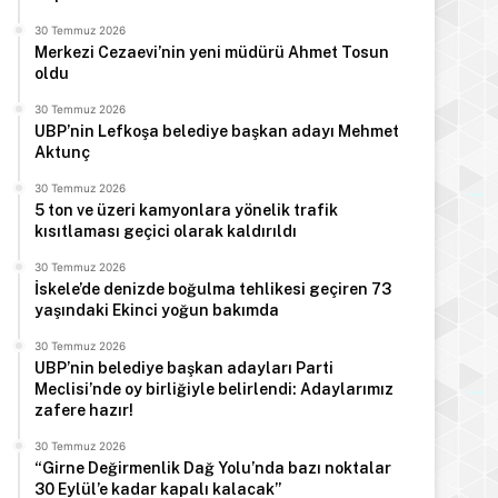
30 Temmuz 2026
Merkezi Cezaevi’nin yeni müdürü Ahmet Tosun
oldu
30 Temmuz 2026
UBP’nin Lefkoşa belediye başkan adayı Mehmet
Aktunç
30 Temmuz 2026
5 ton ve üzeri kamyonlara yönelik trafik
kısıtlaması geçici olarak kaldırıldı
30 Temmuz 2026
İskele’de denizde boğulma tehlikesi geçiren 73
yaşındaki Ekinci yoğun bakımda
30 Temmuz 2026
UBP’nin belediye başkan adayları Parti
Meclisi’nde oy birliğiyle belirlendi: Adaylarımız
zafere hazır!
30 Temmuz 2026
“Girne Değirmenlik Dağ Yolu’nda bazı noktalar
30 Eylül’e kadar kapalı kalacak”