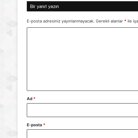
Bir yanıt yazın
E-posta adresiniz yayınlanmayacak.
Gerekli alanlar
*
ile iş
Y
o
r
u
m
*
Ad
*
E-posta
*