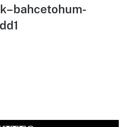
lik–bahcetohum-
dd1