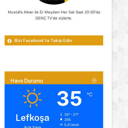
Mustafa Alkan ile Er Meydanı Her Salı Saat 20:30'da
GENÇ TV'de sizlerle.
Bizi Facebook’ta Takip Edin
Hava Durumu
35
℃
Lefkoşa
35º - 27º
29%
5.21 km/h
Açık hava