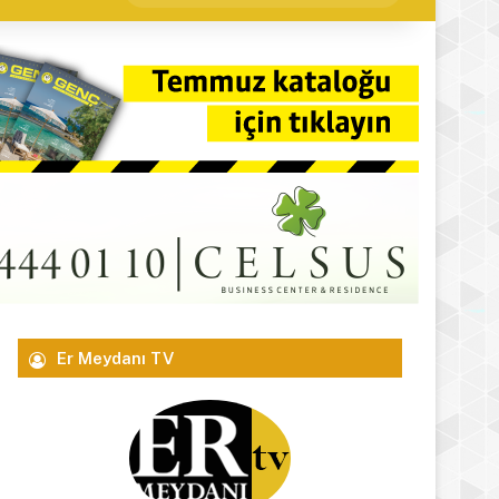
yap
...
Er Meydanı TV