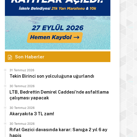
Son Haberler
31 Temmuz 2026
Tekin Birinci son yolculuğuna uğurlandı
30 Temmuz 2026
LTB, Bedrettin Demirel Caddesi’nde asfaltlama
çalışması yapacak
30 Temmuz 2026
Akaryakıta 3 TL zam!
30 Temmuz 2026
Rıfat Gezici davasında karar: Sanığa 2 yıl 6 ay
hapis