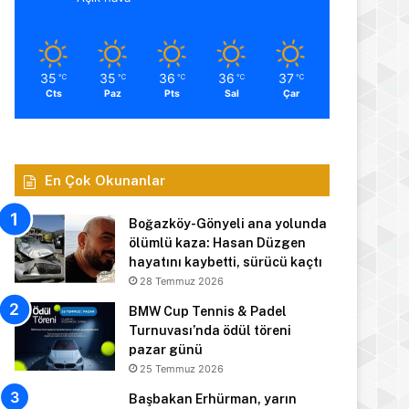
35
35
36
36
37
℃
℃
℃
℃
℃
Cts
Paz
Pts
Sal
Çar
En Çok Okunanlar
Boğazköy-Gönyeli ana yolunda
ölümlü kaza: Hasan Düzgen
hayatını kaybetti, sürücü kaçtı
28 Temmuz 2026
BMW Cup Tennis & Padel
Turnuvası’nda ödül töreni
pazar günü
25 Temmuz 2026
Başbakan Erhürman, yarın