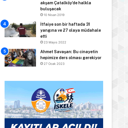
akşam Çatalköy’de halkla
buluşacak
10 Nisan 2019
İtfaiye son bir haftada 31
yangına ve 27 olaya müdahale
etti
23 Mayıs 2022
Ahmet Savaşan: Bu cinayetin
hepimize ders olması gerekiyor
27 Ocak 2023