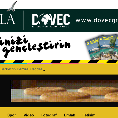
 Bedrettin Demirel Caddesi’nde asfaltlama çalışması yapacak
Spor
Video
Fotoğraf
Emlak
İletişim