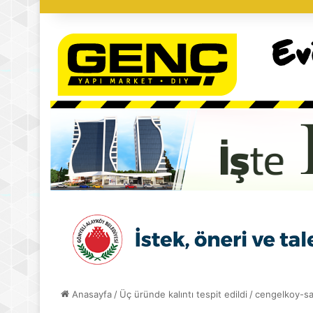
Anasayfa
/
Üç üründe kalıntı tespit edildi
/
cengelkoy-sa