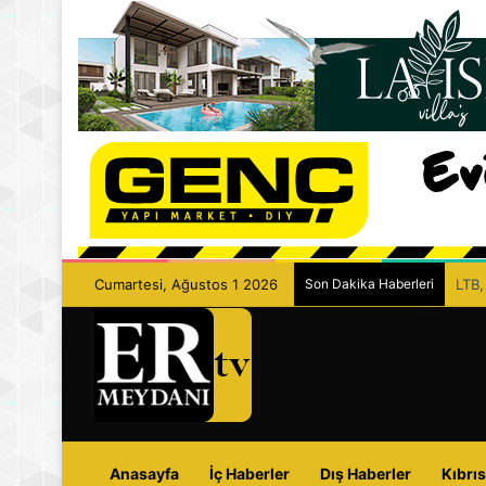
Cumartesi, Ağustos 1 2026
Son Dakika Haberleri
LTB,
Anasayfa
İç Haberler
Dış Haberler
Kıbrıs