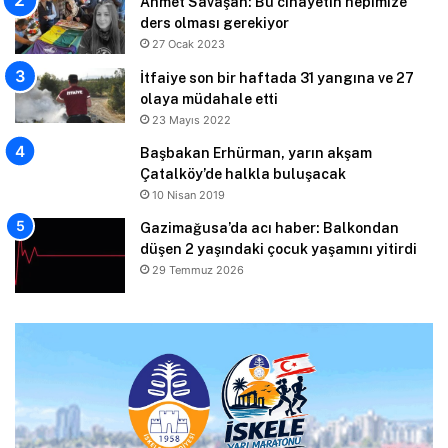
Ahmet Savaşan: Bu cinayetin hepimize
ders olması gerekiyor
27 Ocak 2023
İtfaiye son bir haftada 31 yangına ve 27
olaya müdahale etti
23 Mayıs 2022
Başbakan Erhürman, yarın akşam
Çatalköy’de halkla buluşacak
10 Nisan 2019
Gazimağusa’da acı haber: Balkondan
düşen 2 yaşındaki çocuk yaşamını yitirdi
29 Temmuz 2026