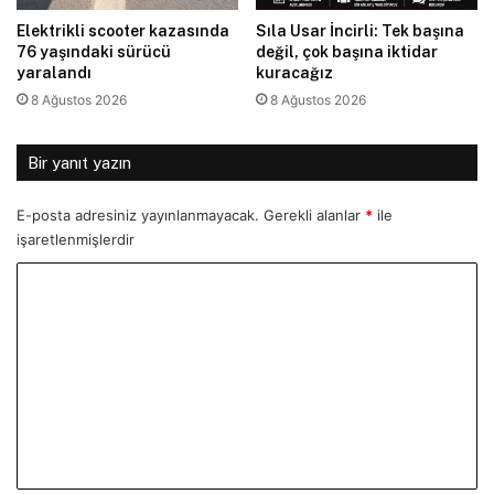
Elektrikli scooter kazasında
Sıla Usar İncirli: Tek başına
76 yaşındaki sürücü
değil, çok başına iktidar
yaralandı
kuracağız
8 Ağustos 2026
8 Ağustos 2026
Bir yanıt yazın
E-posta adresiniz yayınlanmayacak.
Gerekli alanlar
*
ile
işaretlenmişlerdir
Y
o
r
u
m
*