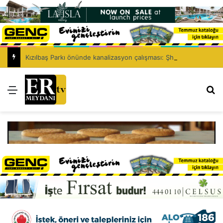
Kızılbaş Parkı önünde kanalizasyon çalışması: Şht. Ecvet Yusuf Caddesi trafiğe kapatılacak
Menü
Ar