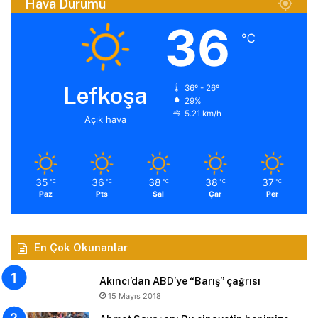
Hava Durumu
36
℃
Lefkoşa
36º - 26º
29%
5.21 km/h
Açık hava
35
36
38
38
37
℃
℃
℃
℃
℃
Paz
Pts
Sal
Çar
Per
En Çok Okunanlar
Akıncı’dan ABD’ye “Barış” çağrısı
15 Mayıs 2018