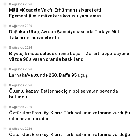
8 Ağustos 2026
Milli Mücadele Vakfı, Erhürman’ı ziyaret etti:
Egemenliğimiz müzakere konusu yapılamaz
8 Ağustos 2026
Doğukan Ulaç, Avrupa Şampiyonası’nda Türkiye Milli
Takımı ile mücadele etti
8 Ağustos 2026
Biyolojik mücadelede önemli başarı: Zararlı popülasyonu
yüzde 90’a varan oranda baskılandı
8 Ağustos 2026
Larnaka’ya günde 230, Baf’a 95 uçuş
8 Ağustos 2026
Ölümlü kazayı üstlenmek için polise yalan beyanda
bulundu
8 Ağustos 2026
Öztürkler: Erenköy, Kıbrıs Türk halkının vatanına vurduğu
silinmez mührüdür
8 Ağustos 2026
Öztürkler: Erenköy, Kıbrıs Türk halkının vatanına vurduğu