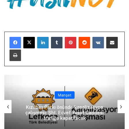
LinkedIn
Tumblr
Pinterest
Reddit
VKontakte
E-Posta ile paylaş
Yazdır
Manşet
Kızılbaş Parkı önünde kanalizasyon
çalışması: Şht. Ecvet Yusuf Caddesi
trafiğe kapatılacak