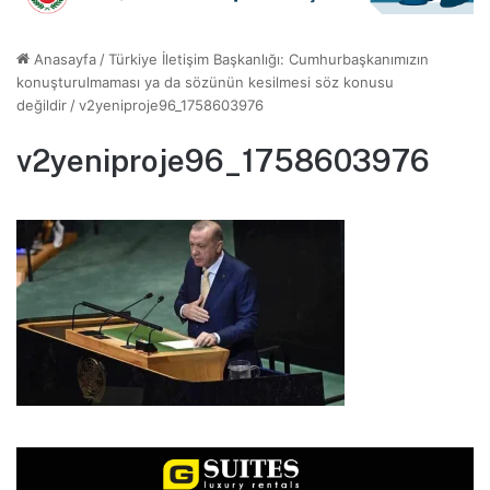
Anasayfa
/
Türkiye İletişim Başkanlığı: Cumhurbaşkanımızın
konuşturulmaması ya da sözünün kesilmesi söz konusu
değildir
/
v2yeniproje96_1758603976
v2yeniproje96_1758603976