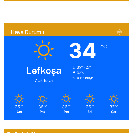
Hava Durumu
34
℃
Lefkoşa
35º - 27º
32%
4.85 km/h
Açık hava
35
35
36
36
37
℃
℃
℃
℃
℃
Cts
Paz
Pts
Sal
Çar