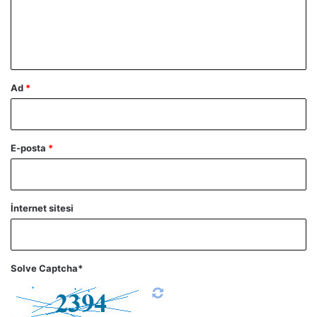
m
*
Ad
*
E-posta
*
İnternet sitesi
Solve Captcha*