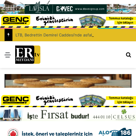
LTB, Bedrettin Demirel Caddesi’nde asfaltlama çalışması yapacak
Menü
Ar