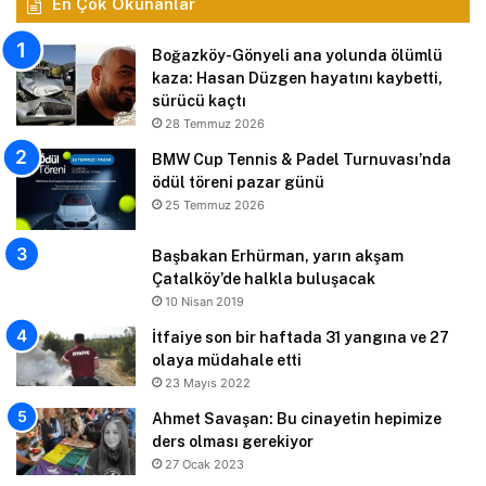
En Çok Okunanlar
Boğazköy-Gönyeli ana yolunda ölümlü
kaza: Hasan Düzgen hayatını kaybetti,
sürücü kaçtı
28 Temmuz 2026
BMW Cup Tennis & Padel Turnuvası’nda
ödül töreni pazar günü
25 Temmuz 2026
Başbakan Erhürman, yarın akşam
Çatalköy’de halkla buluşacak
10 Nisan 2019
İtfaiye son bir haftada 31 yangına ve 27
olaya müdahale etti
23 Mayıs 2022
Ahmet Savaşan: Bu cinayetin hepimize
ders olması gerekiyor
27 Ocak 2023