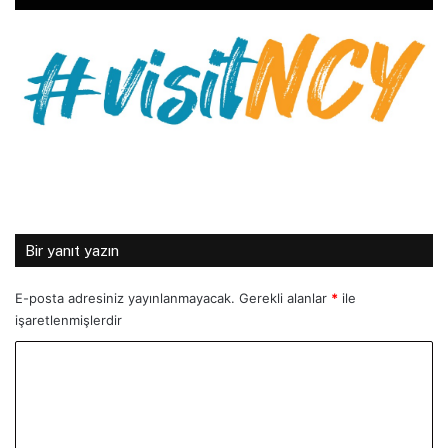
Bir yanıt yazın
E-posta adresiniz yayınlanmayacak.
Gerekli alanlar
*
ile
işaretlenmişlerdir
Y
o
r
u