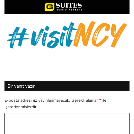
Bir yanıt yazın
E-posta adresiniz yayınlanmayacak.
Gerekli alanlar
*
ile
işaretlenmişlerdir
Y
o