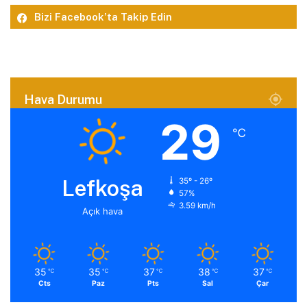
Bizi Facebook’ta Takip Edin
Hava Durumu
29
℃
Lefkoşa
35º - 26º
57%
3.59 km/h
Açık hava
35
35
37
38
37
℃
℃
℃
℃
℃
Cts
Paz
Pts
Sal
Çar