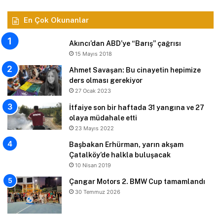
En Çok Okunanlar
Akıncı’dan ABD’ye “Barış” çağrısı
15 Mayıs 2018
Ahmet Savaşan: Bu cinayetin hepimize
ders olması gerekiyor
27 Ocak 2023
İtfaiye son bir haftada 31 yangına ve 27
olaya müdahale etti
23 Mayıs 2022
Başbakan Erhürman, yarın akşam
Çatalköy’de halkla buluşacak
10 Nisan 2019
Çangar Motors 2. BMW Cup tamamlandı
30 Temmuz 2026