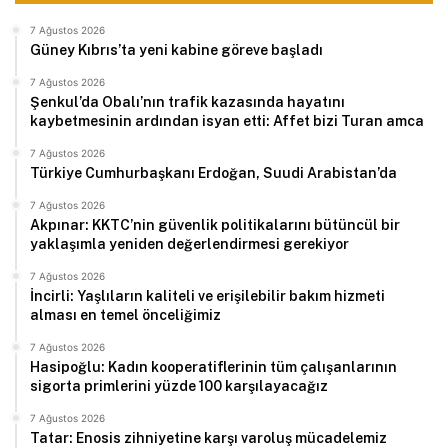
7 Ağustos 2026
Güney Kıbrıs’ta yeni kabine göreve başladı
7 Ağustos 2026
Şenkul’da Obalı’nın trafik kazasında hayatını
kaybetmesinin ardından isyan etti: Affet bizi Turan amca
7 Ağustos 2026
Türkiye Cumhurbaşkanı Erdoğan, Suudi Arabistan’da
7 Ağustos 2026
Akpınar: KKTC’nin güvenlik politikalarını bütüncül bir
yaklaşımla yeniden değerlendirmesi gerekiyor
7 Ağustos 2026
İncirli: Yaşlıların kaliteli ve erişilebilir bakım hizmeti
alması en temel önceliğimiz
7 Ağustos 2026
Hasipoğlu: Kadın kooperatiflerinin tüm çalışanlarının
sigorta primlerini yüzde 100 karşılayacağız
7 Ağustos 2026
Tatar: Enosis zihniyetine karşı varoluş mücadelemiz