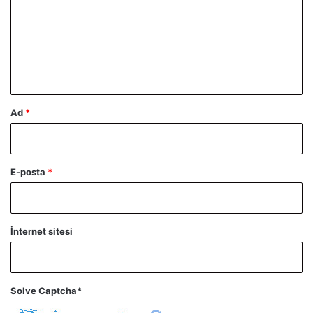
r
u
m
*
Ad
*
E-posta
*
İnternet sitesi
Solve Captcha*