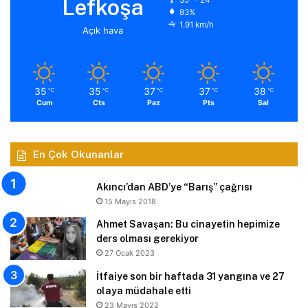
Lefkoşa
35º - 24º
83%
1.91 km/h
Açık hava
35
35
37
37
38
℃
℃
℃
℃
℃
Cum
Cts
Paz
Pts
Sal
En Çok Okunanlar
Akıncı’dan ABD’ye “Barış” çağrısı
15 Mayıs 2018
Ahmet Savaşan: Bu cinayetin hepimize
ders olması gerekiyor
27 Ocak 2023
İtfaiye son bir haftada 31 yangına ve 27
olaya müdahale etti
23 Mayıs 2022