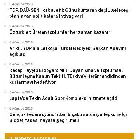
6 Ağustos 2026
TDP, DAÜ-SEN’i kabul etti: Günü kurtaran değil, geleceği
planlayan politikalara ihtiyaç var!
6 Ağustos 2026
Öztürkler: Üreten toplumlar her zaman kazanır
6 Ağustos 2026
Arıklı, YDP’nin Lefkoşa Türk Belediyesi Başkan Adayını
açıkladı
6 Ağustos 2026
Recep Tayyip Erdoğan: Millî Dayanışma ve Toplumsal
Bütünleşme Kanun Teklifi, Türkiye’yi terör tehdidinden
kurtarmayı hedefliyor
6 Ağustos 2026
Lapta’da Tekin Adalı Spor Kompleksi hizmete açıldı
6 Ağustos 2026
Gençlik Federasyonu’ndan bıçaklı saldırıya tepki: Ev İçi
Şiddet Yasası hayata geçirilmeli
Nöbetçi Eczaneler