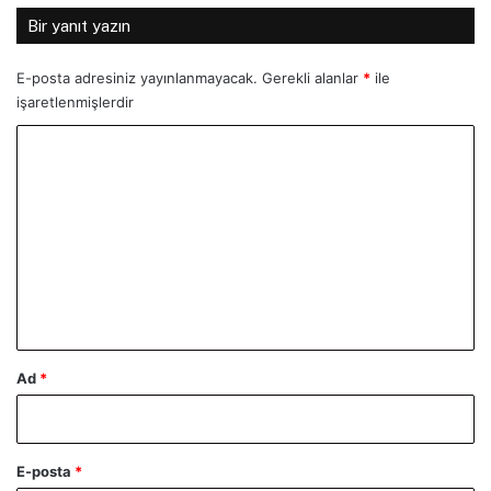
Bir yanıt yazın
E-posta adresiniz yayınlanmayacak.
Gerekli alanlar
*
ile
işaretlenmişlerdir
Y
o
r
u
m
*
Ad
*
E-posta
*