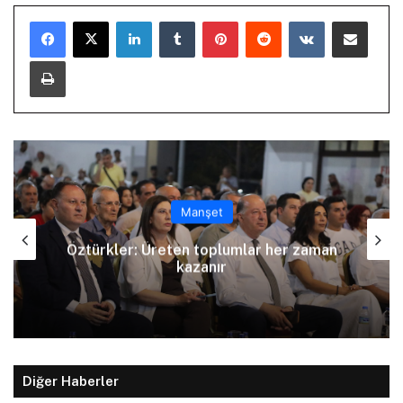
LinkedIn
Tumblr
Pinterest
Reddit
VKontakte
E-Posta ile paylaş
Yazdır
Manşet
Arıklı, YDP’nin Lefkoşa Türk Belediyesi
Başkan Adayını açıkladı
Diğer Haberler