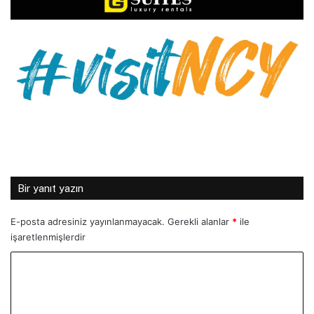
Bir yanıt yazın
E-posta adresiniz yayınlanmayacak.
Gerekli alanlar
*
ile
işaretlenmişlerdir
Y
o
r