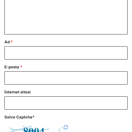
u
m
*
Ad
*
E-posta
*
İnternet sitesi
Solve Captcha*