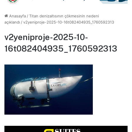
Anasayfa
/
Titan denizaltısının çökmesinin nedeni
açıklandı
/
v2yeniproje-2025-10-16t082404935_1760592313
v2yeniproje-2025-10-
16t082404935_1760592313