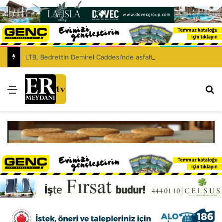
LTB, Bedrettin Demirel Caddesi’nde asfaltlama çalışması yapacak
Menü
Ar