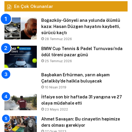
En Çok Okunanlar
Boğazköy-Gönyeli ana yolunda ölümlü
kaza: Hasan Düzgen hayatını kaybetti,
sürücü kaçtı
28 Temmuz 2026
BMW Cup Tennis & Padel Turnuvası’nda
ödül töreni pazar günü
25 Temmuz 2026
Başbakan Erhürman, yarın akşam
Çatalköy’de halkla buluşacak
10 Nisan 2019
İtfaiye son bir haftada 31 yangına ve 27
olaya müdahale etti
23 Mayıs 2022
Ahmet Savaşan: Bu cinayetin hepimize
ders olması gerekiyor
27 Ocak 2023