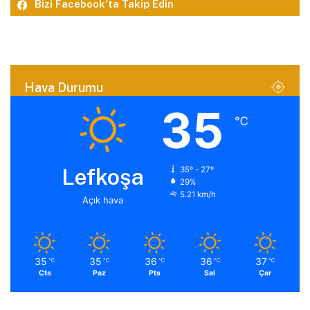
Bizi Facebook’ta Takip Edin
Hava Durumu
35
℃
Lefkoşa
35º - 27º
29%
5.21 km/h
Açık hava
35
35
36
36
37
℃
℃
℃
℃
℃
Cts
Paz
Pts
Sal
Çar