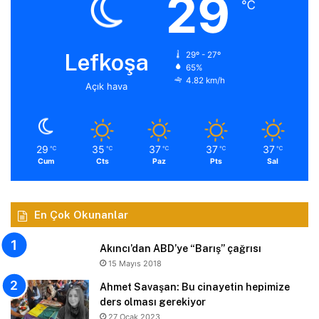
29
℃
Lefkoşa
29º - 27º
65%
4.82 km/h
Açık hava
29
35
37
37
37
℃
℃
℃
℃
℃
Cum
Cts
Paz
Pts
Sal
En Çok Okunanlar
Akıncı’dan ABD’ye “Barış” çağrısı
15 Mayıs 2018
Ahmet Savaşan: Bu cinayetin hepimize
ders olması gerekiyor
27 Ocak 2023