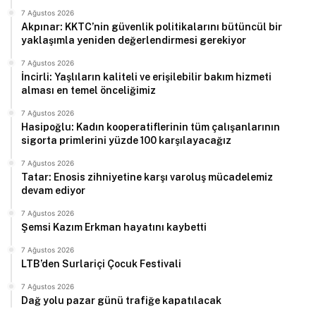
7 Ağustos 2026
Akpınar: KKTC’nin güvenlik politikalarını bütüncül bir
yaklaşımla yeniden değerlendirmesi gerekiyor
7 Ağustos 2026
İncirli: Yaşlıların kaliteli ve erişilebilir bakım hizmeti
alması en temel önceliğimiz
7 Ağustos 2026
Hasipoğlu: Kadın kooperatiflerinin tüm çalışanlarının
sigorta primlerini yüzde 100 karşılayacağız
7 Ağustos 2026
Tatar: Enosis zihniyetine karşı varoluş mücadelemiz
devam ediyor
7 Ağustos 2026
Şemsi Kazım Erkman hayatını kaybetti
7 Ağustos 2026
LTB’den Surlariçi Çocuk Festivali
7 Ağustos 2026
Dağ yolu pazar günü trafiğe kapatılacak