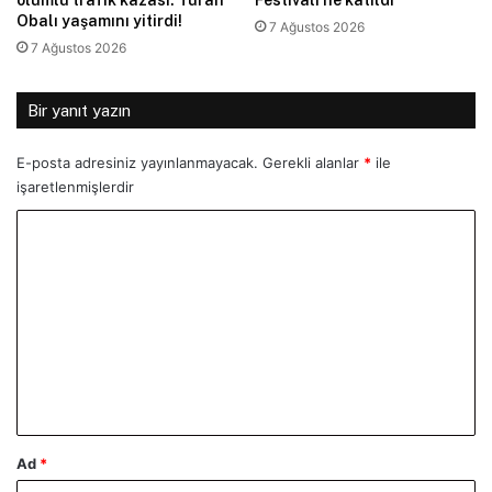
Obalı yaşamını yitirdi!
7 Ağustos 2026
7 Ağustos 2026
Bir yanıt yazın
E-posta adresiniz yayınlanmayacak.
Gerekli alanlar
*
ile
işaretlenmişlerdir
Y
o
r
u
m
*
Ad
*