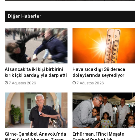
Diğer Haberler
Alsancak’ta iki kişi birbirini
Hava sıcaklığı 39 derece
kırık içki bardağıyla darp etti
dolaylarında seyrediyor
7 Ağustos 2026
7 Ağustos 2026
Girne-Çamlıbel Anayolu’nda
Erhürman, 11’inci Meşale
ölümlü trafik kazası: Turan
Festivali’ne katıldı