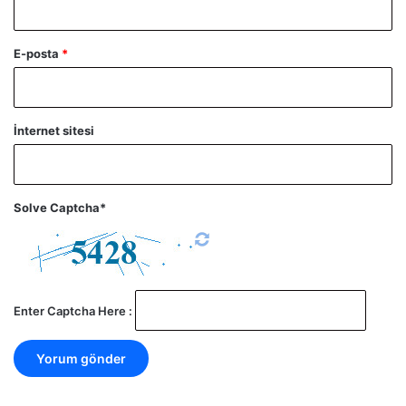
E-posta
*
İnternet sitesi
Solve Captcha*
Enter Captcha Here :