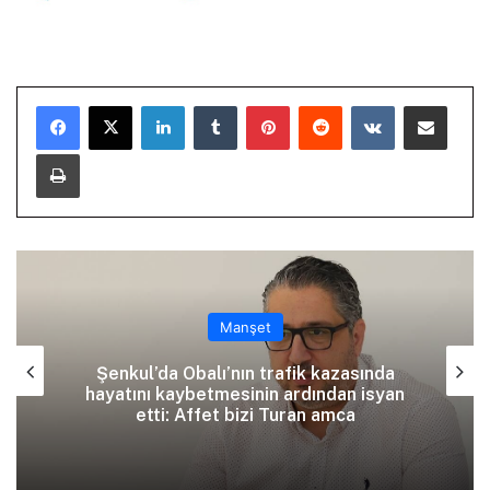
LinkedIn
Tumblr
Pinterest
Reddit
VKontakte
E-Posta ile paylaş
Yazdır
Manşet
Şenkul’da Obalı’nın trafik kazasında
hayatını kaybetmesinin ardından isyan
etti: Affet bizi Turan amca