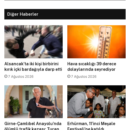
Diğer Haberler
Alsancak’ta iki kişi birbirini
Hava sıcaklığı 39 derece
kırık içki bardağıyla darp etti
dolaylarında seyrediyor
7 Ağustos 2026
7 Ağustos 2026
Girne-Çamlıbel Anayolu’nda
Erhürman, 11’inci Meşale
ölümlü trafik kazası: Turan
Festivali’ne katıldı