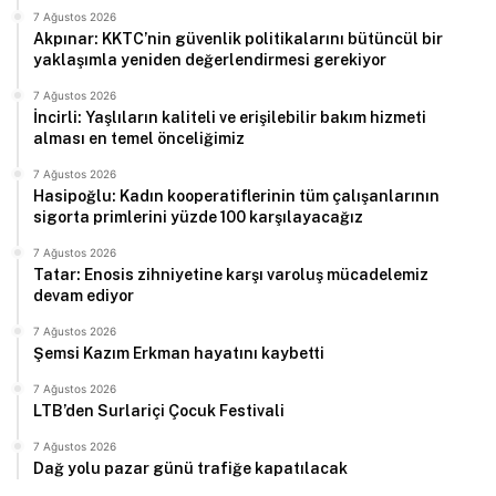
7 Ağustos 2026
Akpınar: KKTC’nin güvenlik politikalarını bütüncül bir
yaklaşımla yeniden değerlendirmesi gerekiyor
7 Ağustos 2026
İncirli: Yaşlıların kaliteli ve erişilebilir bakım hizmeti
alması en temel önceliğimiz
7 Ağustos 2026
Hasipoğlu: Kadın kooperatiflerinin tüm çalışanlarının
sigorta primlerini yüzde 100 karşılayacağız
7 Ağustos 2026
Tatar: Enosis zihniyetine karşı varoluş mücadelemiz
devam ediyor
7 Ağustos 2026
Şemsi Kazım Erkman hayatını kaybetti
7 Ağustos 2026
LTB’den Surlariçi Çocuk Festivali
7 Ağustos 2026
Dağ yolu pazar günü trafiğe kapatılacak