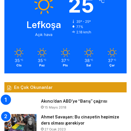
25
℃
Lefkoşa
35º - 25º
77%
2.18 km/h
Açık hava
35
35
37
38
37
℃
℃
℃
℃
℃
Cts
Paz
Pts
Sal
Çar
En Çok Okunanlar
Akıncı’dan ABD’ye “Barış” çağrısı
15 Mayıs 2018
Ahmet Savaşan: Bu cinayetin hepimize
ders olması gerekiyor
27 Ocak 2023