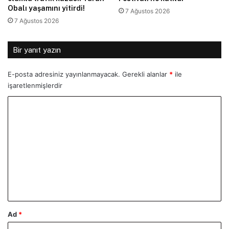
Obalı yaşamını yitirdi!
7 Ağustos 2026
7 Ağustos 2026
Bir yanıt yazın
E-posta adresiniz yayınlanmayacak.
Gerekli alanlar
*
ile
işaretlenmişlerdir
Y
o
r
u
m
*
Ad
*