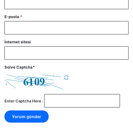
E-posta
*
İnternet sitesi
Solve Captcha*
Enter Captcha Here :