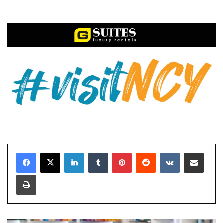
LinkedIn
Tumblr
Pinterest
Reddit
VKontakte
E-Posta ile paylaş
Yazdır