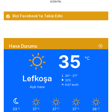
sizlerle.
Bizi Facebook’ta Takip Edin
Hava Durumu
35
℃
Lefkoşa
35º - 27º
32%
6.67 km/h
Açık hava
33
37
37
37
38
℃
℃
℃
℃
℃