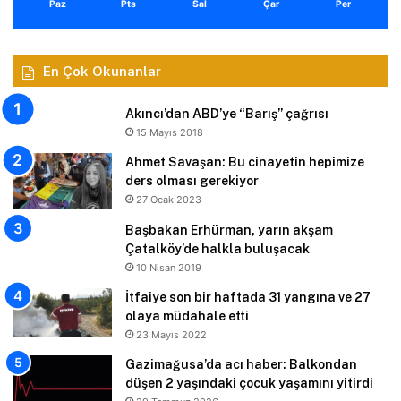
Paz
Pts
Sal
Çar
Per
En Çok Okunanlar
Akıncı’dan ABD’ye “Barış” çağrısı
15 Mayıs 2018
Ahmet Savaşan: Bu cinayetin hepimize
ders olması gerekiyor
27 Ocak 2023
Başbakan Erhürman, yarın akşam
Çatalköy’de halkla buluşacak
10 Nisan 2019
İtfaiye son bir haftada 31 yangına ve 27
olaya müdahale etti
23 Mayıs 2022
Gazimağusa’da acı haber: Balkondan
düşen 2 yaşındaki çocuk yaşamını yitirdi