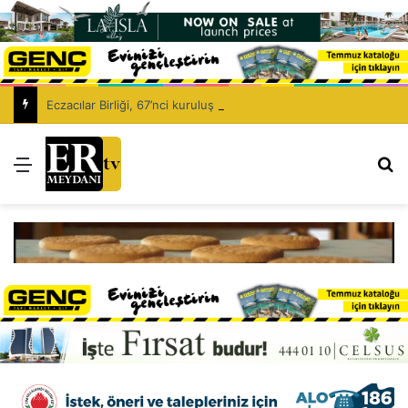
Eczacılar Birliği, 67’nci kuruluş yıl dönümünü kutluyor: Eczacıyı dışlayarak sağlık politikası kurulamaz!
Menü
Ar