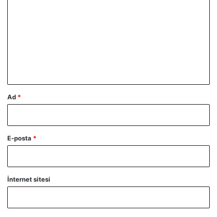
o
r
u
m
*
Ad
*
E-posta
*
İnternet sitesi