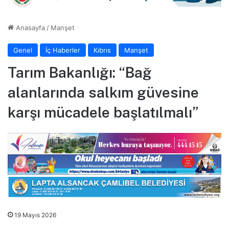
Anasayfa
/
Manşet
Genel
İç Haberler
Kıbrıs
Manşet
Tarım Bakanlığı: “Bağ
alanlarında salkım güvesine
karşı mücadele başlatılmalı”
19 Mayıs 2026