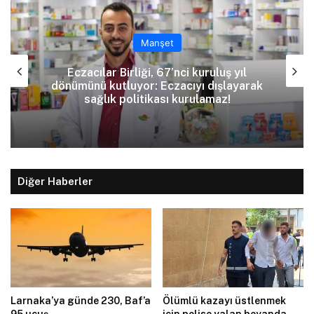
Manşet
Eczacılar Birliği, 67’nci kuruluş yıl
dönümünü kutluyor: Eczacıyı dışlayarak
sağlık politikası kurulamaz!
Diğer Haberler
Larnaka’ya günde 230, Baf’a
Ölümlü kazayı üstlenmek