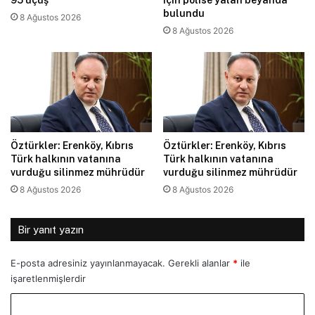
95 uçuş
için polise yalan beyanda
bulundu
8 Ağustos 2026
8 Ağustos 2026
Öztürkler: Erenköy, Kıbrıs
Öztürkler: Erenköy, Kıbrıs
Türk halkının vatanına
Türk halkının vatanına
vurduğu silinmez mührüdür
vurduğu silinmez mührüdür
8 Ağustos 2026
8 Ağustos 2026
Bir yanıt yazın
E-posta adresiniz yayınlanmayacak.
Gerekli alanlar
*
ile
işaretlenmişlerdir
Y