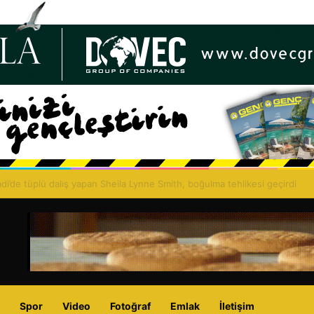
merini: Guterres GYÖ’ler aracılığıyla konferans talep etti
Spor
Video
Fotoğraf
Emlak
İletişim