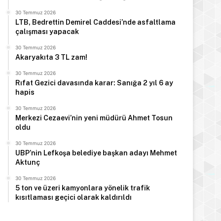
30 Temmuz 2026
LTB, Bedrettin Demirel Caddesi’nde asfaltlama
çalışması yapacak
30 Temmuz 2026
Akaryakıta 3 TL zam!
30 Temmuz 2026
Rıfat Gezici davasında karar: Sanığa 2 yıl 6 ay
hapis
30 Temmuz 2026
Merkezi Cezaevi’nin yeni müdürü Ahmet Tosun
oldu
30 Temmuz 2026
UBP’nin Lefkoşa belediye başkan adayı Mehmet
Aktunç
30 Temmuz 2026
5 ton ve üzeri kamyonlara yönelik trafik
kısıtlaması geçici olarak kaldırıldı