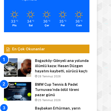
33
34
36
35
36
℃
℃
℃
℃
℃
Pts
Sal
Çar
Per
Cum
En Çok Okunanlar
Boğazköy-Gönyeli ana yolunda
ölümlü kaza: Hasan Düzgen
hayatını kaybetti, sürücü kaçtı
28 Temmuz 2026
BMW Cup Tennis & Padel
Turnuvası’nda ödül töreni
pazar günü
25 Temmuz 2026
Başbakan Erhürman, yarın