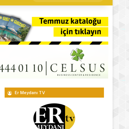
yap
...
Er Meydanı TV