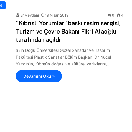
et
Er Meydanı
19 Nisan 2019
0
4
“Kıbrıslı Yorumlar” baskı resim sergisi,
Turizm ve Çevre Bakanı Fikri Ataoğlu
tarafından açıldı
akın Doğu Üniversitesi Güzel Sanatlar ve Tasarım
Fakültesi Plastik Sanatlar Bölüm Başkanı Dr. Yücel
Yazgın’ın, Kıbrıs’ın doğası ve kültürel varlıklarını,…
Devamını Oku »