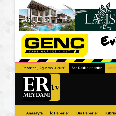
Pazartesi, Ağustos 3 2026
Son Dakika Haberleri
Kathi
Anasayfa
İç Haberler
Dış Haberler
Kıbrıs