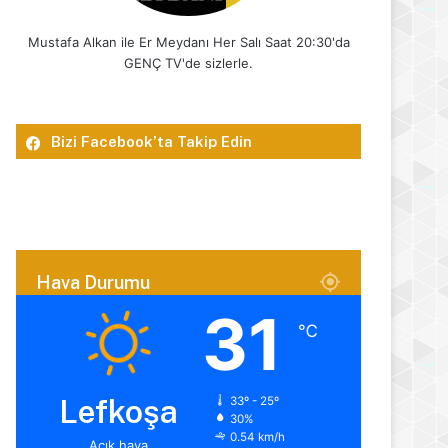
Mustafa Alkan ile Er Meydanı Her Salı Saat 20:30'da
GENÇ TV'de sizlerle.
Bizi Facebook’ta Takip Edin
Hava Durumu
31
℃
Lefkoşa
33º - 25º
30%
0.54 km/h
Açık hava