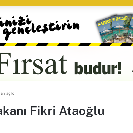
an açıldı
kanı Fikri Ataoğlu