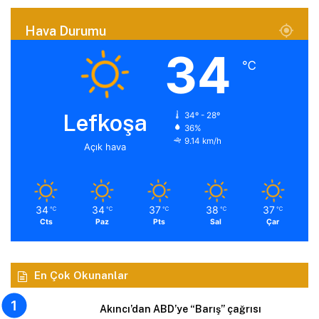
Hava Durumu
34
℃
Lefkoşa
34º - 28º
36%
9.14 km/h
Açık hava
34
34
37
38
37
℃
℃
℃
℃
℃
Cts
Paz
Pts
Sal
Çar
En Çok Okunanlar
Akıncı’dan ABD’ye “Barış” çağrısı