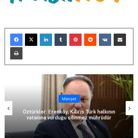
LinkedIn
Tumblr
Pinterest
Reddit
VKontakte
E-Posta ile paylaş
Yazdır
Manşet
Öztürkler: Erenköy, Kıbrıs Türk halkının
vatanına vurduğu silinmez mührüdür