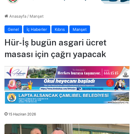
Anasayfa
/
Manşet
Genel
İç Haberler
Kıbrıs
Manşet
Hür-İş bugün asgari ücret
masası için çağrı yapacak
15 Haziran 2026