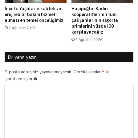
İncirli: Yaşlıların kaliteli ve
Hasipoğlu: Kadın
erişilebilir bakım hizmeti
kooperatiflerinin tüm
alması en temel önceliğimiz
çalışanlarının sigorta
primlerini yüzde 100
7 Ağustos 2026
karşılayacağız
7 Ağustos 2026
Bir yanıt yazın
E-posta adresiniz yayınlanmayacak.
Gerekli alanlar
*
ile
işaretlenmişlerdir
Y
o
r
u
m
*