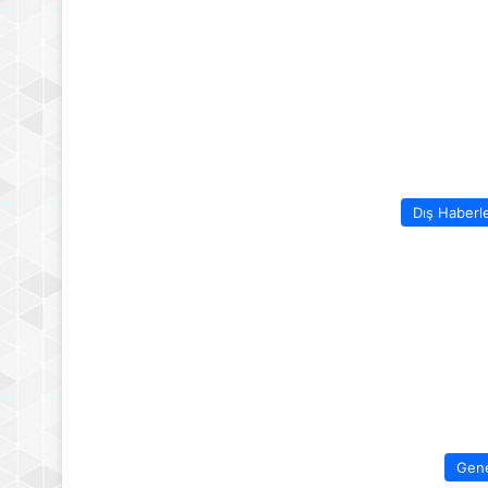
Dış Haberl
Gen