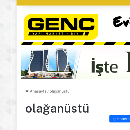
Anasayfa
/
olağanüstü
olağanüstü
İç Haberl