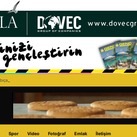
bıçaklı kavga can aldı: 40 yaşındaki adam yaşamını yitirdi
Spor
Video
Fotoğraf
Emlak
İletişim