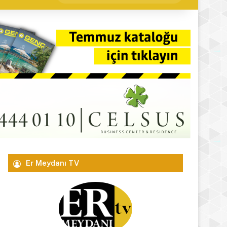
yap
...
Er Meydanı TV