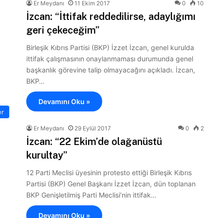
Er Meydanı
11 Ekim 2017
0
10
İzcan: “İttifak reddedilirse, adaylığımı
geri çekeceğim”
Birleşik Kıbrıs Partisi (BKP) İzzet İzcan, genel kurulda
ittifak çalışmasının onaylanmaması durumunda genel
başkanlık görevine talip olmayacağını açıkladı. İzcan,
BKP…
Devamını Oku »
er
Er Meydanı
29 Eylül 2017
0
2
İzcan: “22 Ekim’de olağanüstü
kurultay”
12 Parti Meclisi üyesinin protesto ettiği Birleşik Kıbrıs
Partisi (BKP) Genel Başkanı İzzet İzcan, dün toplanan
BKP Genişletilmiş Parti Meclisi’nin ittifak…
Devamını Oku »