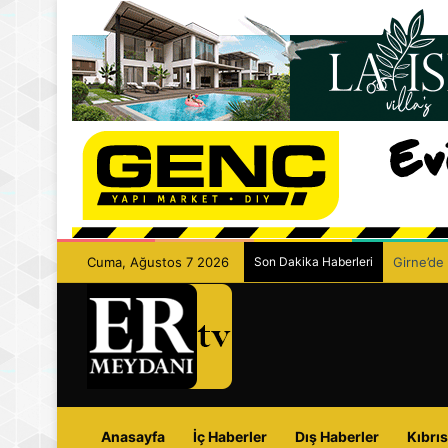
Cuma, Ağustos 7 2026
Son Dakika Haberleri
Girne’de 
Anasayfa
İç Haberler
Dış Haberler
Kıbrıs