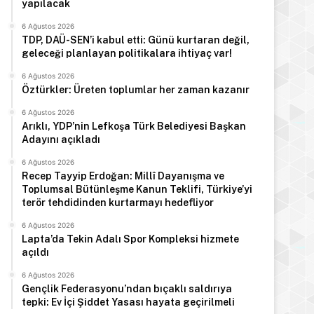
yapılacak
6 Ağustos 2026
TDP, DAÜ-SEN’i kabul etti: Günü kurtaran değil,
geleceği planlayan politikalara ihtiyaç var!
6 Ağustos 2026
Öztürkler: Üreten toplumlar her zaman kazanır
6 Ağustos 2026
Arıklı, YDP’nin Lefkoşa Türk Belediyesi Başkan
Adayını açıkladı
6 Ağustos 2026
Recep Tayyip Erdoğan: Millî Dayanışma ve
Toplumsal Bütünleşme Kanun Teklifi, Türkiye’yi
terör tehdidinden kurtarmayı hedefliyor
6 Ağustos 2026
Lapta’da Tekin Adalı Spor Kompleksi hizmete
açıldı
6 Ağustos 2026
Gençlik Federasyonu’ndan bıçaklı saldırıya
tepki: Ev İçi Şiddet Yasası hayata geçirilmeli