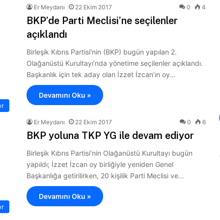
Er Meydanı
22 Ekim 2017
0
4
BKP’de Parti Meclisi’ne seçilenler
açıklandı
Birleşik Kıbrıs Partisi’nin (BKP) bugün yapılan 2.
Olağanüstü Kurultayı’nda yönetime seçilenler açıklandı.
Başkanlık için tek aday olan İzzet İzcan’ın oy…
Devamını Oku »
er
Er Meydanı
22 Ekim 2017
0
6
BKP yoluna TKP YG ile devam ediyor
Birleşik Kıbrıs Partisi’nin Olağanüstü Kurultayı bugün
yapıldı; İzzet İzcan oy birliğiyle yeniden Genel
Başkanlığa getirilirken, 20 kişilik Parti Meclisi ve…
Devamını Oku »
er