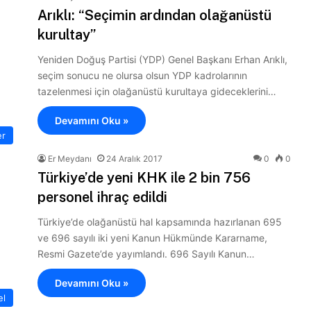
Arıklı: “Seçimin ardından olağanüstü
kurultay”
Yeniden Doğuş Partisi (YDP) Genel Başkanı Erhan Arıklı,
seçim sonucu ne olursa olsun YDP kadrolarının
tazelenmesi için olağanüstü kurultaya gideceklerini…
Devamını Oku »
er
Er Meydanı
24 Aralık 2017
0
0
Türkiye’de yeni KHK ile 2 bin 756
personel ihraç edildi
Türkiye’de olağanüstü hal kapsamında hazırlanan 695
ve 696 sayılı iki yeni Kanun Hükmünde Kararname,
Resmi Gazete’de yayımlandı. 696 Sayılı Kanun…
Devamını Oku »
el