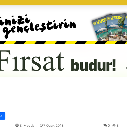
er
Er Meydanı
7 Ocak 2018
0
3