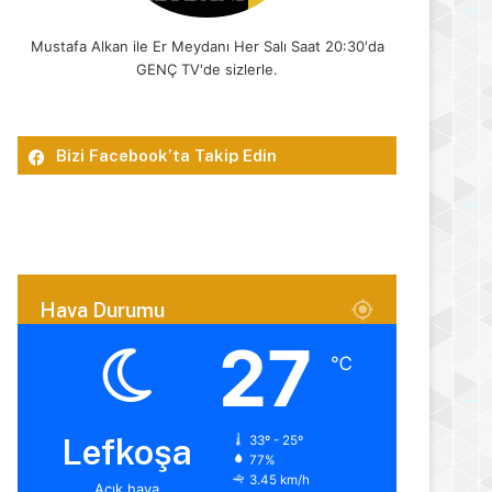
Mustafa Alkan ile Er Meydanı Her Salı Saat 20:30'da
GENÇ TV'de sizlerle.
Bizi Facebook’ta Takip Edin
Hava Durumu
27
℃
Lefkoşa
33º - 25º
77%
3.45 km/h
Açık hava