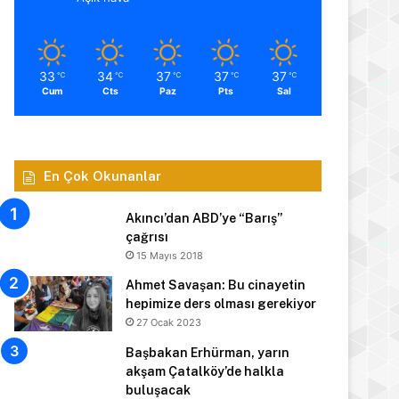
33
34
37
37
37
℃
℃
℃
℃
℃
Cum
Cts
Paz
Pts
Sal
En Çok Okunanlar
Akıncı’dan ABD’ye “Barış”
çağrısı
15 Mayıs 2018
Ahmet Savaşan: Bu cinayetin
hepimize ders olması gerekiyor
27 Ocak 2023
Başbakan Erhürman, yarın
akşam Çatalköy’de halkla
buluşacak