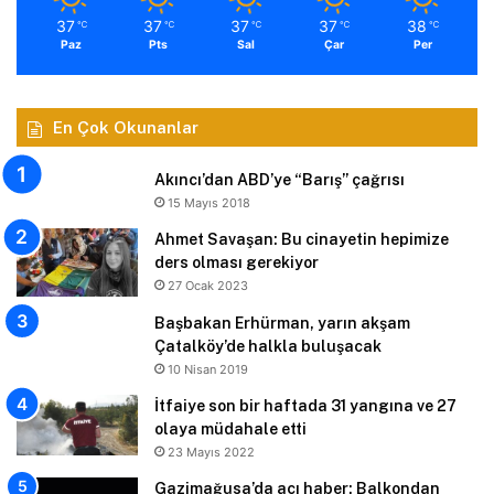
37
37
37
37
38
℃
℃
℃
℃
℃
Paz
Pts
Sal
Çar
Per
En Çok Okunanlar
Akıncı’dan ABD’ye “Barış” çağrısı
15 Mayıs 2018
Ahmet Savaşan: Bu cinayetin hepimize
ders olması gerekiyor
27 Ocak 2023
Başbakan Erhürman, yarın akşam
Çatalköy’de halkla buluşacak
10 Nisan 2019
İtfaiye son bir haftada 31 yangına ve 27
olaya müdahale etti
23 Mayıs 2022
Gazimağusa’da acı haber: Balkondan