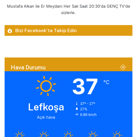
Mustafa Alkan ile Er Meydanı Her Salı Saat 20:30'da GENÇ TV'de
sizlerle.
Bizi Facebook’ta Takip Edin
Hava Durumu
37
℃
Lefkoşa
37º - 27º
27%
6.86 km/h
Açık hava