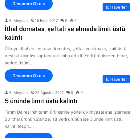
Devamını Oku »
İç Haberler
Er Meydanı
15 Eylül 2017
0
7
İthal domates, şeftali ve elmada limit üstü
kalıntı
Ülkeye ithal edilen bazı domates, şeftali ve elmalar, limit üstü
pestisit kalıntısı saptanarak imha edildi. Yerli ürünlerden biber,
Verigo üzüm,…
Devamını Oku »
İç Haberler
Er Meydanı
25 Ağustos 2017
0
0
5 üründe limit üstü kalıntı
Tarım Dairesi’nin tarım ürünlerine yönelik kimyasal analizlerinde
50 ithal ürünün 2’sinde, 18 yerli ürünün ise 3’ünde limit üstü
kalıntı tespit…