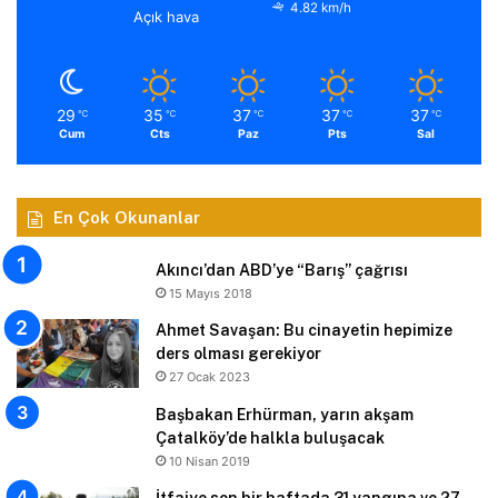
4.82 km/h
Açık hava
29
35
37
37
37
℃
℃
℃
℃
℃
Cum
Cts
Paz
Pts
Sal
En Çok Okunanlar
Akıncı’dan ABD’ye “Barış” çağrısı
15 Mayıs 2018
Ahmet Savaşan: Bu cinayetin hepimize
ders olması gerekiyor
27 Ocak 2023
Başbakan Erhürman, yarın akşam
Çatalköy’de halkla buluşacak
10 Nisan 2019
İtfaiye son bir haftada 31 yangına ve 27