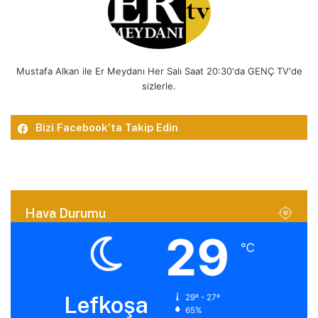
Mustafa Alkan ile Er Meydanı Her Salı Saat 20:30'da GENÇ TV'de
sizlerle.
Bizi Facebook’ta Takip Edin
Hava Durumu
29
℃
Lefkoşa
29º - 27º
65%